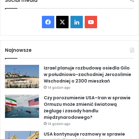
Social media
u
e
i
n
n
i
F
X
L
Y
w
a
i
p
a
i
o
g
o
i
k
c
n
u
l
o
Najnowsze
a
j
e
k
T
c
o
Izrael planuje rozbudowę osiedla Gilo
j
w
b
e
u
w południowo-zachodniej Jerozolimie
i
e
Wschodniej o 2300 mieszkań
b
g
o
d
b
e
14 godzin ago
o
z
w
o
I
e
Czy porozumienie USA–Iran w sprawie
n
I
Ormuzu może zmienić światową
a
s
k
n
żeglugę i zasady handlu
k
l
międzynarodowego?
a
a
14 godzin ago
z
m
o
USA kontynuuje rozmowy w sprawie
a