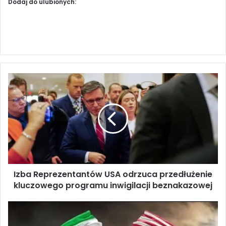
Dodaj do ulubionych:
I
z
b
a
R
e
p
r
e
Izba Reprezentantów USA odrzuca przedłużenie
z
kluczowego programu inwigilacji beznakazowej
e
n
t
S
a
t