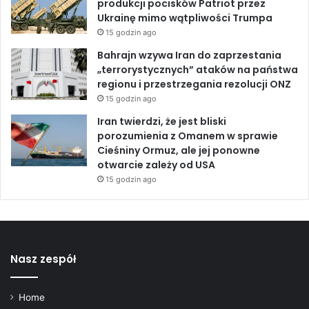
w
produkcji pocisków Patriot przez
b
e
Ukrainę mimo wątpliwości Trumpa
a
j
d
15 godzin ago
z
Bahrajn wzywa Iran do zaprzestania
i
„terrorystycznych” ataków na państwa
e
regionu i przestrzegania rezolucji ONZ
15 godzin ago
Iran twierdzi, że jest bliski
porozumienia z Omanem w sprawie
Cieśniny Ormuz, ale jej ponowne
otwarcie zależy od USA
15 godzin ago
Nasz zespół
Home