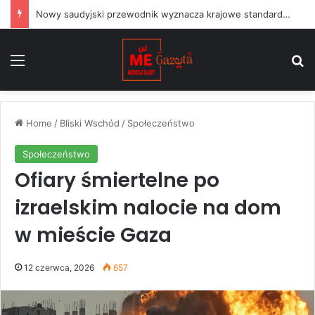
Nowy saudyjski przewodnik wyznacza krajowe standardy dla projektów sztuki publicznej
Menu
S
Home
/
Bliski Wschód
/
Społeczeństwo
Społeczeństwo
Ofiary śmiertelne po
izraelskim nalocie na dom
w mieście Gaza
12 czerwca, 2026
657