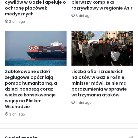
cywilów w Gazie i apeluje o
pierwszy kompleks
e
s
ochronę placówek
rozrywkowy w regionie Asir
n
k
medycznych
3 dni ago
i
o
3 dni ago
e
p
k
o
l
d
u
p
c
i
z
s
o
a
w
n
Zablokowane szlaki
Liczba ofiar izraelskich
e
i
żeglugowe opóźniają
nalotów w Gazie rośnie,
g
pomoc humanitarną, a
minister mówi, że nie ma
a
dzieci ponoszą coraz
porozumienia w sprawie
o
p
większe konsekwencje
wstrzymania ataków
p
o
wojny na Bliskim
r
r
4 dni ago
Wschodzie
o
o
3 dni ago
g
z
r
u
a
m
m
i