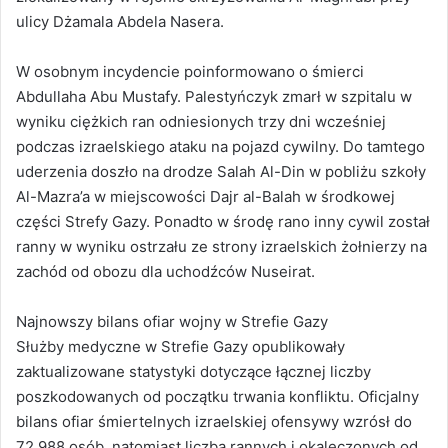
ulicy Dżamala Abdela Nasera.
W osobnym incydencie poinformowano o śmierci
Abdullaha Abu Mustafy. Palestyńczyk zmarł w szpitalu w
wyniku ciężkich ran odniesionych trzy dni wcześniej
podczas izraelskiego ataku na pojazd cywilny. Do tamtego
uderzenia doszło na drodze Salah Al-Din w pobliżu szkoły
Al-Mazra’a w miejscowości Dajr al-Balah w środkowej
części Strefy Gazy. Ponadto w środę rano inny cywil został
ranny w wyniku ostrzału ze strony izraelskich żołnierzy na
zachód od obozu dla uchodźców Nuseirat.
Najnowszy bilans ofiar wojny w Strefie Gazy
Służby medyczne w Strefie Gazy opublikowały
zaktualizowane statystyki dotyczące łącznej liczby
poszkodowanych od początku trwania konfliktu. Oficjalny
bilans ofiar śmiertelnych izraelskiej ofensywy wzrósł do
72 988 osób, natomiast liczba rannych i okaleczonych od