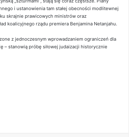
ńską „szturmami”, stają się coraz częstsze. Plany
nego i ustanowienia tam stałej obecności modlitewnej
lku skrajnie prawicowych ministrów oraz
d koalicyjnego rządu premiera Benjamina Netanjahu.
łączone z jednoczesnym wprowadzaniem ograniczeń dla
 – stanowią próbę siłowej judaizacji historycznie