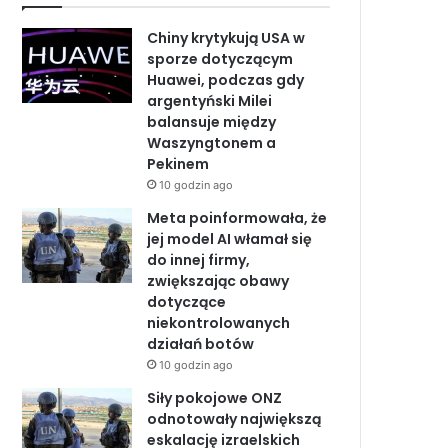
b
e
u
Chiny krytykują USA w
o
d
b
sporze dotyczącym
Huawei, podczas gdy
o
I
e
argentyński Milei
balansuje między
k
n
Waszyngtonem a
Pekinem
10 godzin ago
Meta poinformowała, że
jej model AI włamał się
do innej firmy,
zwiększając obawy
dotyczące
niekontrolowanych
działań botów
10 godzin ago
Siły pokojowe ONZ
odnotowały największą
eskalację izraelskich