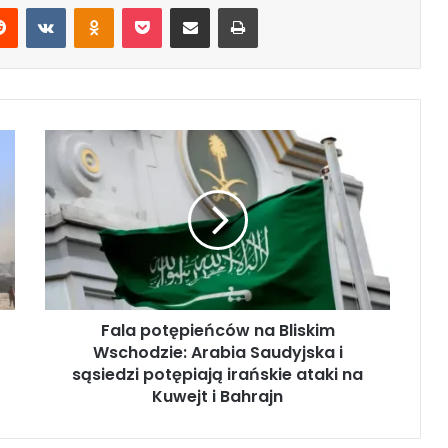
Reddit
VKontakte
Odnoklassniki
Pocket
Share via Email
Print
F
a
l
a
p
o
t
ę
p
Fala potępieńców na Bliskim
i
Wschodzie: Arabia Saudyjska i
e
ń
sąsiedzi potępiają irańskie ataki na
c
Kuwejt i Bahrajn
ó
w