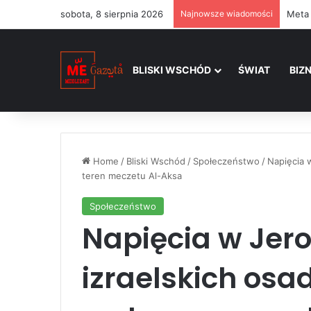
sobota, 8 sierpnia 2026
Najnowsze wiadomości
BLISKI WSCHÓD
ŚWIAT
BIZ
Home
/
Bliski Wschód
/
Społeczeństwo
/
Napięcia 
teren meczetu Al-Aksa
Społeczeństwo
Napięcia w Jero
izraelskich osa