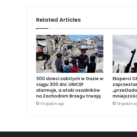
G
a
z
Related Articles
i
e
t
u
ż
p
r
z
e
300 dzieci zabitych w Gazie w
Eksperci O
d
ciągu 300 dni; UNICEF
zaprzesta
m
alarmuje, a ataki osadników
„prześlad
e
na Zachodnim Brzegu trwają
mniejszośc
c
14 godzin ago
19 godzin a
z
e
m
:
Z