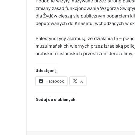
Podobne wizyty, nazywane przez stronę palesty
zmiany zasad funkcjonowania Wzgórza Świątyn
dla Żydów cieszą się publicznym poparciem ki
deputowanych do Knesetu, wchodzących w skła
Palestyńczycy alarmują, że działania te – po
muzułmańskich wiernych przez izraelską policję
arabskich i islamskich przestrzeni Jerozolimy.
Udostępnij:
Facebook
X
Dodaj do ulubionych: