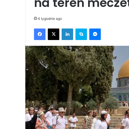
na teren mecze
4 tygodnie ago
Facebook
X
LinkedIn
Skype
Messenger