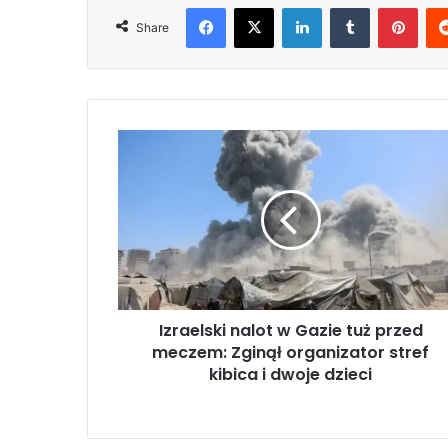
Facebook
X
LinkedIn
Tumblr
Pinterest
Share
I
z
r
a
e
l
s
k
i
Izraelski nalot w Gazie tuż przed
n
meczem: Zginął organizator stref
a
l
kibica i dwoje dzieci
o
t
w