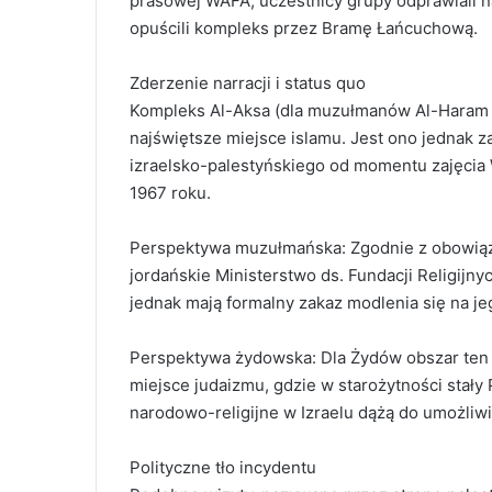
prasowej WAFA, uczestnicy grupy odprawiali na
opuścili kompleks przez Bramę Łańcuchową.
Zderzenie narracji i status quo
Kompleks Al-Aksa (dla muzułmanów Al-Haram al-
najświętsze miejsce islamu. Jest ono jednak
izraelsko-palestyńskiego od momentu zajęcia 
1967 roku.
Perspektywa muzułmańska: Zgodnie z obowiąz
jordańskie Ministerstwo ds. Fundacji Religij
jednak mają formalny zakaz modlenia się na je
Perspektywa żydowska: Dla Żydów obszar ten 
miejsce judaizmu, gdzie w starożytności stały
narodowo-religijne w Izraelu dążą do umożliw
Polityczne tło incydentu