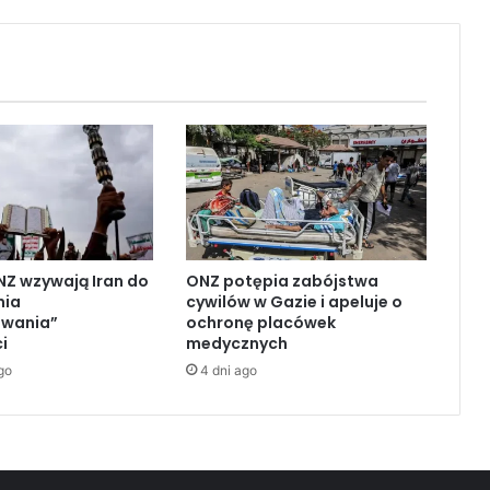
n
a
B
l
i
s
k
i
m
W
s
c
NZ wzywają Iran do
ONZ potępia zabójstwa
h
nia
cywilów w Gazie i apeluje o
o
owania”
ochronę placówek
d
i
medycznych
z
go
4 dni ago
i
e
:
A
r