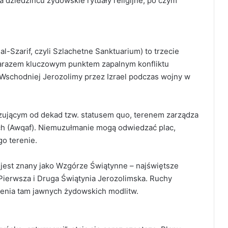
 dziedzińcu żydowskie rytuały religijne, po czym
Szarif, czyli Szlachetne Sanktuarium) to trzecie
 zarazem kluczowym punktem zapalnym konfliktu
Wschodniej Jerozolimy przez Izrael podczas wojny w
ującym od dekad tzw. statusem quo, terenem zarządza
nych (Awqaf). Niemuzułmanie mogą odwiedzać plac,
go terenie.
jest znany jako Wzgórze Świątynne – najświętsze
 Pierwsza i Druga Świątynia Jerozolimska. Ruchy
ienia tam jawnych żydowskich modlitw.