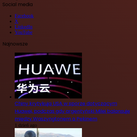
Social media
Facebook
X
LinkedIn
YouTube
Najnowsze
Chiny krytykują USA w sporze dotyczącym
Huawei, podczas gdy argentyński Milei balansuje
między Waszyngtonem a Pekinem
1 dzień ago