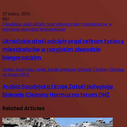
25 marca, 2026
662
Ukraińskie ataki odcięły prąd setkom tysięcy mieszkańców w
rosyjskim obwodzie biełgorodzkim
Ukraińskie ataki odcięły prąd setkom tysięcy
mieszkańców w rosyjskim obwodzie
biełgorodzkim
Arabia Saudyjska i kraje Zatoki potępiają blokadę Cieśniny Hormuz
na forum ONZ
Arabia Saudyjska i kraje Zatoki potępiają
blokadę Cieśniny Hormuz na forum ONZ
Related Articles