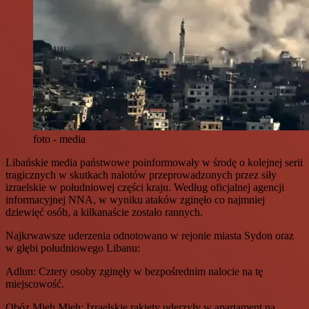
foto - media
Libańskie media państwowe poinformowały w środę o kolejnej serii
tragicznych w skutkach nalotów przeprowadzonych przez siły
izraelskie w południowej części kraju. Według oficjalnej agencji
informacyjnej NNA, w wyniku ataków zginęło co najmniej
dziewięć osób, a kilkanaście zostało rannych.
Najkrwawsze uderzenia odnotowano w rejonie miasta Sydon oraz
w głębi południowego Libanu:
Adlun: Cztery osoby zginęły w bezpośrednim nalocie na tę
miejscowość.
Obóz Mieh Mieh: Izraelskie rakiety uderzyły w apartament na