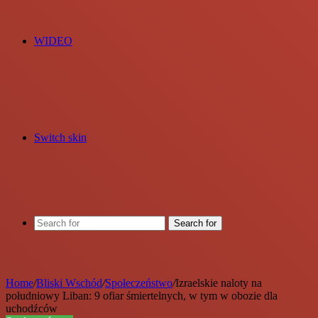
WIDEO
Switch skin
Search for
Home
/
Bliski Wschód
/
Społeczeństwo
/
Izraelskie naloty na
południowy Liban: 9 ofiar śmiertelnych, w tym w obozie dla
uchodźców