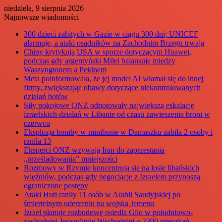
niedziela, 9 sierpnia 2026
Najnowsze wiadomości
300 dzieci zabitych w Gazie w ciągu 300 dni; UNICEF
alarmuje, a ataki osadników na Zachodnim Brzegu trwają
Chiny krytykują USA w sporze dotyczącym Huawei,
podczas gdy argentyński Milei balansuje między
Waszyngtonem a Pekinem
Meta poinformowała, że jej model AI włamał się do innej
firmy, zwiększając obawy dotyczące niekontrolowanych
działań botów
Siły pokojowe ONZ odnotowały największą eskalację
izraelskich działań w Libanie od czasu zawieszenia broni w
czerwcu
Eksplozja bomby w minibusie w Damaszku zabiła 2 osoby i
raniła 13
Eksperci ONZ wzywają Iran do zaprzestania
„prześladowania” mniejszości
Rozmowy w Rzymie koncentrują się na losie libańskich
więźniów, podczas gdy negocjacje z Izraelem przynoszą
ograniczone postępy
Ataki Huti raniły 11 osób w Arabii Saudyjskiej po
śmiertelnym uderzeniu na wojska Jemenu
Izrael planuje rozbudowę osiedla Gilo w południowo-
zachodniej Jerozolimie Wschodniej o 2300 mieszkań