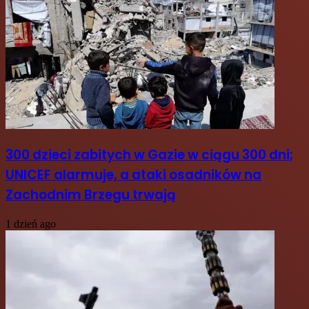
300 dzieci zabitych w Gazie w ciągu 300 dni;
UNICEF alarmuje, a ataki osadników na
Zachodnim Brzegu trwają
1 dzień ago