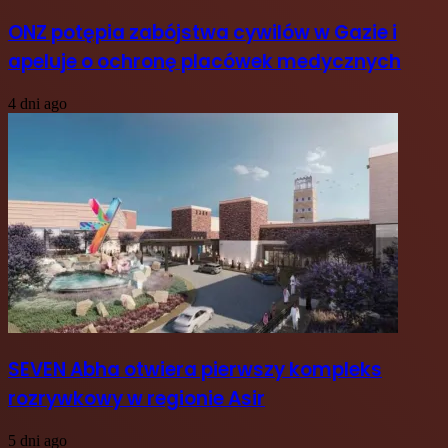
ONZ potępia zabójstwa cywilów w Gazie i
apeluje o ochronę placówek medycznych
4 dni ago
SEVEN Abha otwiera pierwszy kompleks
rozrywkowy w regionie Asir
5 dni ago