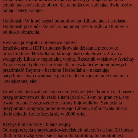
terenie palestyńskiego obozu dla uchodźców, zabijając dwie osoby i
raniąc cztery kolejne.
Habboush: W innej części południowego Libanu atak na miasto
Habboush przyniósł śmierć co najmniej trzech osób, a 18 innych
odniosło obrażenia.
Ewakuacja Bejrutu i ofensywa lądowa
Izraelska armia (IDF) zintensyfikowała działania przeciwko
infrastrukturze Hezbollahu, którego ataki rakietowe z 2 marca
wciągnęły Liban w regionalną wojnę. Rzecznik wojskowy Avichay
Adraee wydał pilne ostrzeżenie dla mieszkańców południowych
przedmieść Bejrutu – bastionu Hezbollahu – nakazując
natychmiastową ewakuację przed nadchodzącymi uderzeniami o
„zwiększonej sile”.
Izrael zadeklarował, że jego celem jest przejęcie kontroli nad pasem
przygranicznym aż do rzeki Litani (około 30 km od granicy), aby
trwale odsunąć zagrożenie ze strony bojowników. Sytuacja ta
przypomina okupację południowego Libanu, która trwała blisko
dwie dekady i zakończyła się w 2000 roku.
Kryzys humanitarny i bilans wojny
Od rozpoczęcia amerykańsko-izraelskich uderzeń na Iran 28 lutego
2026 roku i włączenia się Libanu do konfliktu, bilans strat jest