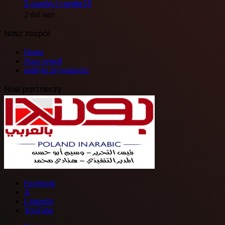
2 osoby i raniła 13
2 dni ago
Nasz zespół
Home
Nasz zespół
polityki prywatności
Nasi partnerzy
Facebook
X
LinkedIn
YouTube