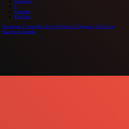
Facebook
X
LinkedIn
YouTube
Facebook
X
LinkedIn
Skype
WhatsApp
Telegram
Viber
Line
Back to top button