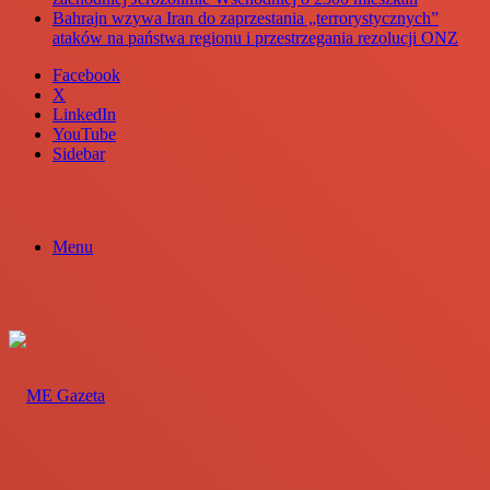
Bahrajn wzywa Iran do zaprzestania „terrorystycznych”
ataków na państwa regionu i przestrzegania rezolucji ONZ
Facebook
X
LinkedIn
YouTube
Sidebar
Menu