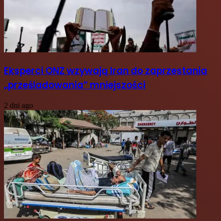
Eksperci ONZ wzywają Iran do zaprzestania
„prześladowania” mniejszości
2 dni ago