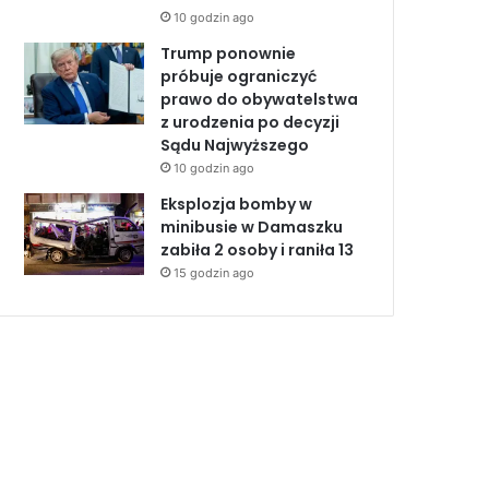
10 godzin ago
Trump ponownie
próbuje ograniczyć
prawo do obywatelstwa
z urodzenia po decyzji
Sądu Najwyższego
10 godzin ago
Eksplozja bomby w
minibusie w Damaszku
zabiła 2 osoby i raniła 13
15 godzin ago