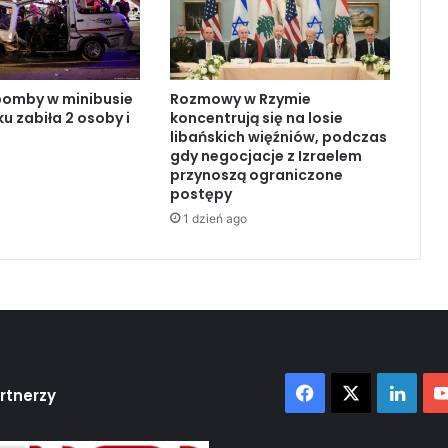
n
a
l
o
bomby w minibusie
Rozmowy w Rzymie
t
 zabiła 2 osoby i
koncentrują się na losie
ó
libańskich więźniów, podczas
w
gdy negocjacje z Izraelem
:
przynoszą ograniczone
S
postępy
i
1 dzień ago
e
d
e
m
o
f
i
a
Facebook
X
Link
rtnerzy
r
ś
m