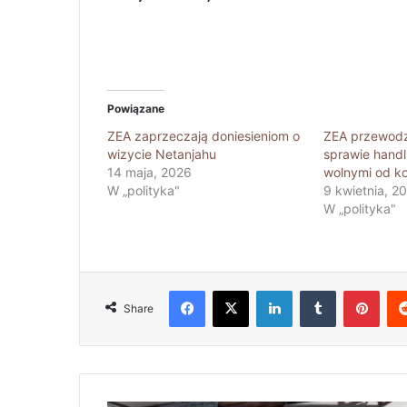
Powiązane
ZEA zaprzeczają doniesieniom o
ZEA przewodz
wizycie Netanjahu
sprawie hand
14 maja, 2026
wolnymi od ko
W „polityka"
9 kwietnia, 2
W „polityka"
Facebook
X
LinkedIn
Tumblr
Pinterest
Share