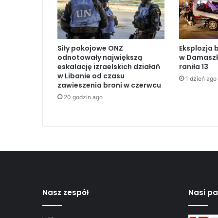
e
l
c
z
Siły pokojowe ONZ
Eksplozja 
y
odnotowały największą
w Damaszku
k
eskalację izraelskich działań
raniła 13
ó
w Libanie od czasu
1 dzień ago
w
zawieszenia broni w czerwcu
n
20 godzin ago
a
w
y
s
p
i
e
S
i
Nasz zespół
Nasi pa
a
r
g