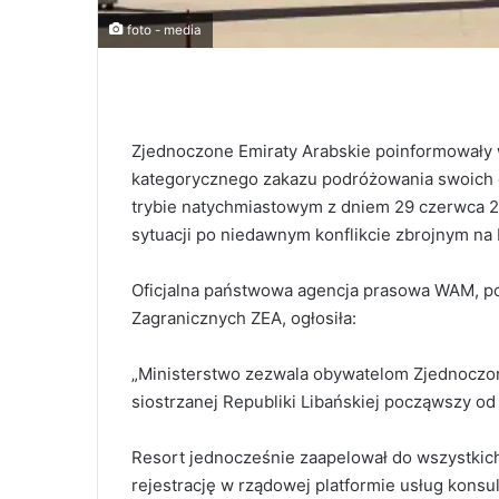
foto - media
Zjednoczone Emiraty Arabskie poinformowały w
kategorycznego zakazu podróżowania swoich o
trybie natychmiastowym z dniem 29 czerwca 202
sytuacji po niedawnym konflikcie zbrojnym na
Oficjalna państwowa agencja prasowa WAM, po
Zagranicznych ZEA, ogłosiła:
„Ministerstwo zezwala obywatelom Zjednoczo
siostrzanej Republiki Libańskiej począwszy od
Resort jednocześnie zaapelował do wszystkic
rejestrację w rządowej platformie usług konsu