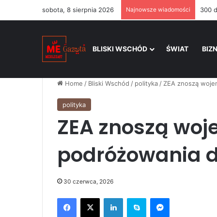
sobota, 8 sierpnia 2026
Najnowsze wiadomości
BLISKI WSCHÓD
ŚWIAT
BIZ
Home
/
Bliski Wschód
/
polityka
/
ZEA znoszą wojen
polityka
ZEA znoszą woj
podróżowania d
30 czerwca, 2026
Facebook
X
LinkedIn
Skype
Messenger