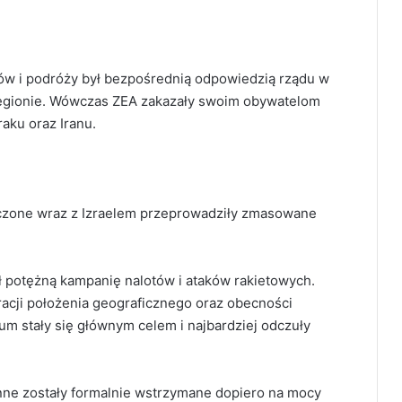
ów i podróży był bezpośrednią odpowiedzią rządu w
 regionie. Wówczas ZEA zakazały swoim obywatelom
raku oraz Iranu.
noczone wraz z Izraelem przeprowadziły zmasowane
 potężną kampanię nalotów i ataków rakietowych.
 racji położenia geograficznego oraz obecności
um stały się głównym celem i najbardziej odczuły
nne zostały formalnie wstrzymane dopiero na mocy