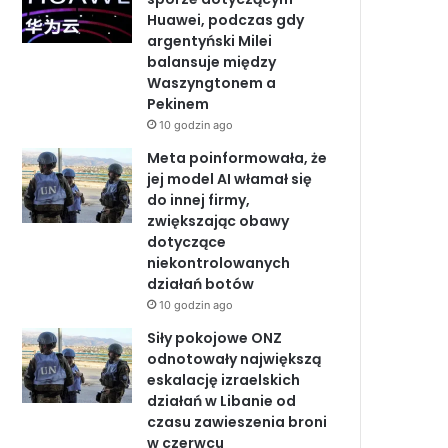
Huawei, podczas gdy
o
I
e
argentyński Milei
balansuje między
k
n
Waszyngtonem a
Pekinem
10 godzin ago
Meta poinformowała, że
jej model AI włamał się
do innej firmy,
zwiększając obawy
dotyczące
niekontrolowanych
działań botów
10 godzin ago
Siły pokojowe ONZ
odnotowały największą
eskalację izraelskich
działań w Libanie od
czasu zawieszenia broni
w czerwcu