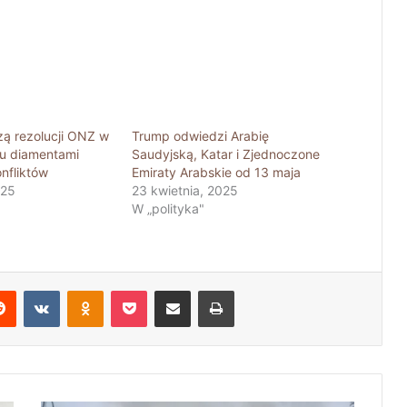
ą rezolucji ONZ w
Trump odwiedzi Arabię
lu diamentami
Saudyjską, Katar i Zjednoczone
nfliktów
Emiraty Arabskie od 13 maja
025
23 kwietnia, 2025
W „polityka"
Reddit
VKontakte
Odnoklassniki
Pocket
Share via Email
Print