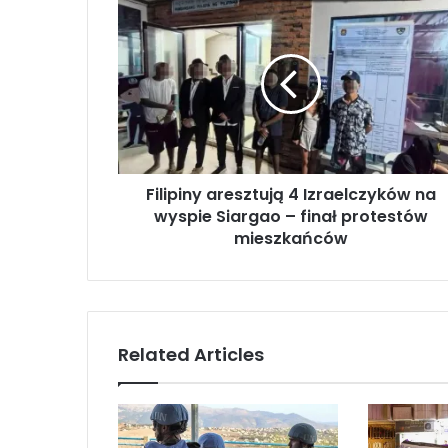
F
i
l
i
p
i
n
y
a
Filipiny aresztują 4 Izraelczyków na
r
wyspie Siargao – finał protestów
e
s
mieszkańców
z
t
u
j
ą
Related Articles
4
I
z
r
a