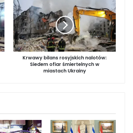
K
r
w
a
w
y
b
i
l
Krwawy bilans rosyjskich nalotów:
a
Siedem ofiar śmiertelnych w
n
s
miastach Ukrainy
r
o
s
y
j
s
k
i
c
h