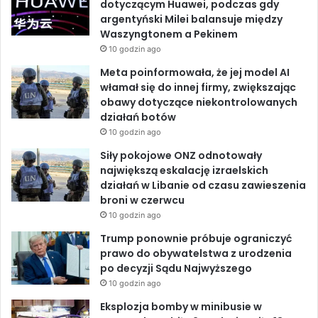
dotyczącym Huawei, podczas gdy
r
argentyński Milei balansuje między
i
o
d
b
Waszyngtonem a Pekinem
n
10 godzin ago
a
o
I
e
k
Meta poinformowała, że jej model AI
o
k
n
włamał się do innej firmy, zwiększając
n
obawy dotyczące niekontrolowanych
f
działań botów
e
10 godzin ago
r
Siły pokojowe ONZ odnotowały
e
największą eskalację izraelskich
n
działań w Libanie od czasu zawieszenia
c
broni w czerwcu
j
i
10 godzin ago
W
Trump ponownie próbuje ograniczyć
W
prawo do obywatelstwa z urodzenia
D
po decyzji Sądu Najwyższego
C
10 godzin ago
2
0
Eksplozja bomby w minibusie w