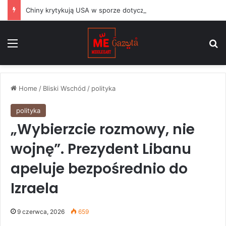
Chiny krytykują USA w sporze dotyczącym Huawei, podczas gdy argentyński Milei balansuje między Waszyngtonem a Pekinem
Menu
S
Home
/
Bliski Wschód
/
polityka
polityka
„Wybierzcie rozmowy, nie
wojnę”. Prezydent Libanu
apeluje bezpośrednio do
Izraela
9 czerwca, 2026
659