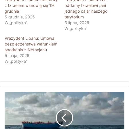
z Izraelem wznowią się 19
oddamy Izraelowi „ani
grudnia
jednego cala” naszego
5 grudnia, 2025
terytorium
W „polityka"
3 lipca, 2026
W „polityka"
Prezydent Libanu: Umowa
bezpieczeństwa warunkiem
spotkania z Netanjahu
5 maja, 2026
W „polityka"
T
r
a
g
e
d