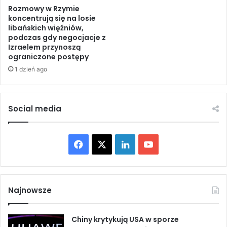
t
Rozmowy w Rzymie
o
koncentrują się na losie
o
w
libańskich więźniów,
n
e
podczas gdy negocjacje z
ę
o
Izraelem przynoszą
ł
b
ograniczone postępy
o
l
1 dzień ago
u
i
w
c
y
z
b
e
Social media
r
a
z
s
e
y
F
X
L
Y
ż
s
y
t
a
i
o
M
e
a
n
c
n
u
l
t
Najnowsze
t
a
e
k
T
y
S
Chiny krytykują USA w sporze
i
b
e
u