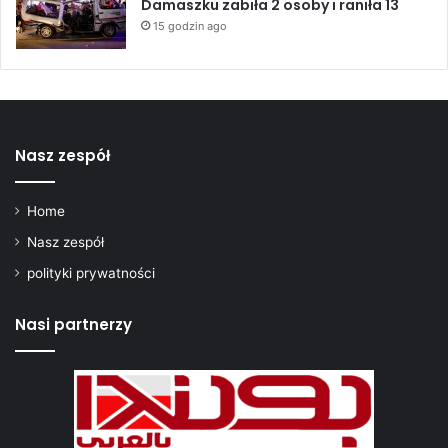
2
Damaszku zabiła 2 osoby i raniła 13
6
15 godzin ago
Nasz zespół
Home
Nasz zespół
polityki prywatności
Nasi partnerzy