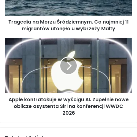
i
a
n
Tragedia na Morzu Śródziemnym. Co najmniej 11
a
migrantów utonęło u wybrzeży Malty
M
o
r
A
z
p
u
p
Ś
l
r
e
ó
k
d
o
z
n
i
t
e
Apple kontratakuje w wyścigu AI. Zupełnie nowe
r
m
oblicze asystenta Siri na konferencji WWDC
a
n
t
2026
y
a
m
k
.
u
C