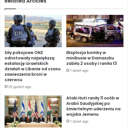
Related Articles
j
o
e
n
w
a
w
j
y
m
ś
n
c
i
i
e
g
Siły pokojowe ONZ
Eksplozja bomby w
j
u
odnotowały największą
minibusie w Damaszku
1
A
eskalację izraelskich
zabiła 2 osoby i raniła 13
1
I
działań w Libanie od czasu
1 dzień ago
m
.
zawieszenia broni w
i
Z
czerwcu
g
u
20 godzin ago
r
p
a
e
Ataki Huti raniły 11 osób w
n
ł
Arabii Saudyjskiej po
t
śmiertelnym uderzeniu na
n
wojska Jemenu
ó
i
w
e
1 dzień ago
u
n