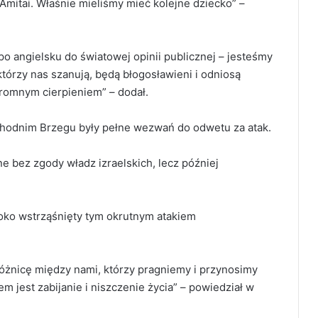
i Amitai. Właśnie mieliśmy mieć kolejne dziecko” –
po angielsku do światowej opinii publicznej – jesteśmy
órzy nas szanują, będą błogosławieni i odniosą
ogromnym cierpieniem” – dodał.
hodnim Brzegu były pełne wezwań do odwetu za atak.
 bez zgody władz izraelskich, lecz później
boko wstrząśnięty tym okrutnym atakiem
różnicę między nami, którzy pragniemy i przynosimy
m jest zabijanie i niszczenie życia” – powiedział w