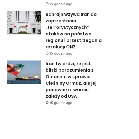
15 godzin ago
Bahrajn wzywa Iran do
zaprzestania
„terrorystycznych”
ataków na państwa
regionu i przestrzegania
rezolucji ONZ
15 godzin ago
Iran twierdzi, że jest
bliski porozumienia z
Omanem w sprawie
Cieśniny Ormuz, ale jej
ponowne otwarcie
zależy od USA
15 godzin ago