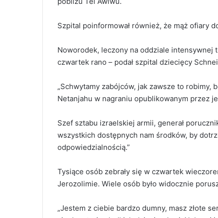
pobliżu Tel Awiwu.
Szpital poinformował również, że mąż ofiary d
Noworodek, leczony na oddziale intensywnej te
czwartek rano – podał szpital dziecięcy Schnei
„Schwytamy zabójców, jak zawsze to robimy, b
Netanjahu w nagraniu opublikowanym przez jeg
Szef sztabu izraelskiej armii, generał poruczn
wszystkich dostępnych nam środków, by dotrz
odpowiedzialnością.”
Tysiące osób zebrały się w czwartek wieczor
Jerozolimie. Wiele osób było widocznie porus
„Jestem z ciebie bardzo dumny, masz złote se