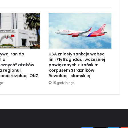
r
z
e
d
s
t
a
w
i
ywa Iran do
USA zniosły sankcje wobec
a
nia
linii Fly Baghdad, wcześniej
n
ycznych” ataków
powiązanych z irańskim
o
 regionu i
Korpusem Strażników
w
ania rezolucji ONZ
Rewolucji Islamskiej
e
go
15 godzin ago
i
u
l
e
p
s
z
o