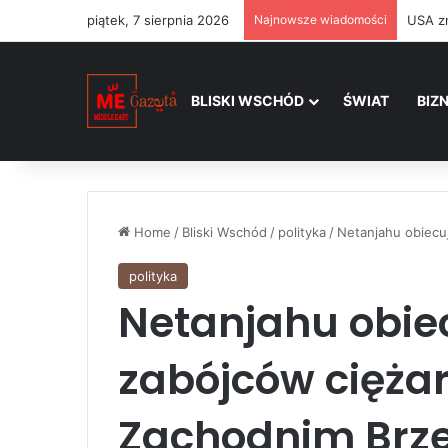
piątek, 7 sierpnia 2026
Najnowsze wiadomości
BLISKI WSCHÓD
ŚWIAT
BIZ
Home
/
Bliski Wschód
/
polityka
/
Netanjahu obiecu
polityka
Netanjahu obie
zabójców ciężar
Zachodnim Brz