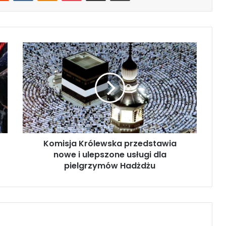
K
o
m
i
s
j
a
K
r
Komisja Królewska przedstawia
ó
nowe i ulepszone usługi dla
l
e
pielgrzymów Hadżdżu
w
s
k
a
p