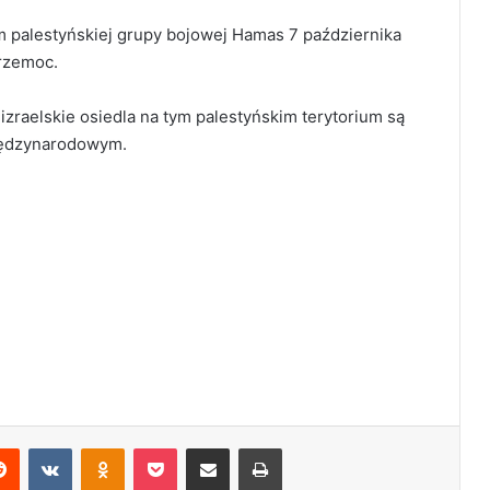
 palestyńskiej grupy bojowej Hamas 7 października
przemoc.
izraelskie osiedla na tym palestyńskim terytorium są
iędzynarodowym.
Reddit
VKontakte
Odnoklassniki
Pocket
Share via Email
Print