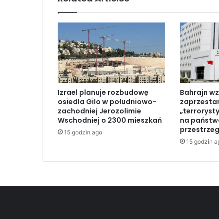
z
e
z
I
z
r
a
e
l
Izrael planuje rozbudowę
Bahrajn wz
s
osiedla Gilo w południowo-
zaprzesta
t
zachodniej Jerozolimie
„terroryst
a
Wschodniej o 2300 mieszkań
na państwa
ł
przestrzeg
15 godzin ago
a
15 godzin a
s
i
ę
„
n
a
r
z