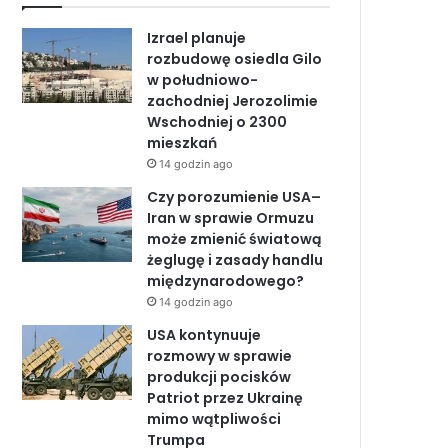
b
e
u
Izrael planuje
o
d
b
rozbudowę osiedla Gilo
w południowo-
o
I
e
zachodniej Jerozolimie
Wschodniej o 2300
k
n
mieszkań
14 godzin ago
Czy porozumienie USA–
Iran w sprawie Ormuzu
może zmienić światową
żeglugę i zasady handlu
międzynarodowego?
14 godzin ago
USA kontynuuje
rozmowy w sprawie
produkcji pocisków
Patriot przez Ukrainę
mimo wątpliwości
Trumpa