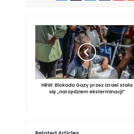
H
R
W
:
B
l
o
k
a
HRW: Blokada Gazy przez Izrael stała
d
się „narzędziem eksterminacji”
a
G
a
z
y
p
r
Related Articles