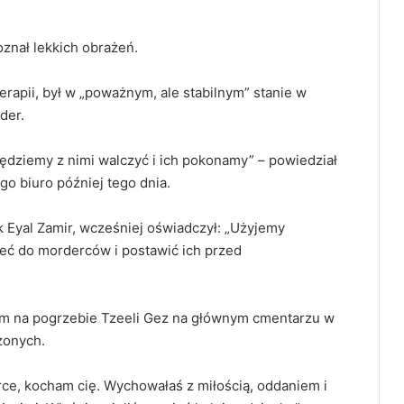
oznał lekkich obrażeń.
rapii, był w „poważnym, ale stabilnym” stanie w
der.
ędziemy z nimi walczyć i ich pokonamy” – powiedział
o biuro później tego dnia.
ik Eyal Zamir, wcześniej oświadczył: „Użyjemy
eć do morderców i postawić ich przed
em na pogrzebie Tzeeli Gez na głównym cmentarzu w
zonych.
rce, kocham cię. Wychowałaś z miłością, oddaniem i