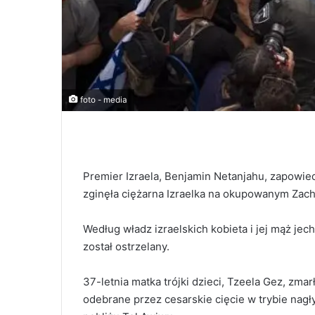
foto - media
Premier Izraela, Benjamin Netanjahu, zapowie
zginęła ciężarna Izraelka na okupowanym Zac
Według władz izraelskich kobieta i jej mąż jec
został ostrzelany.
37-letnia matka trójki dzieci, Tzeela Gez, zma
odebrane przez cesarskie cięcie w trybie nagł