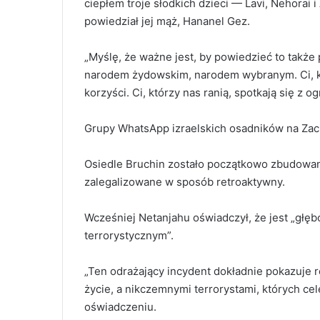
ciepłem troje słodkich dzieci — Lavi, Nehorai 
powiedział jej mąż, Hananel Gez.
„Myślę, że ważne jest, by powiedzieć to także 
narodem żydowskim, narodem wybranym. Ci, kt
korzyści. Ci, którzy nas ranią, spotkają się z 
Grupy WhatsApp izraelskich osadników na Zac
Osiedle Bruchin zostało początkowo zbudowane
zalegalizowane w sposób retroaktywny.
Wcześniej Netanjahu oświadczył, że jest „głę
terrorystycznym”.
„Ten odrażający incydent dokładnie pokazuje 
życie, a nikczemnymi terrorystami, których cele
oświadczeniu.