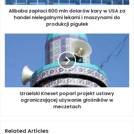
a
Alibaba zapłaci 600 mln dolarów kary w USA za
p
handel nielegalnymi lekami i maszynami do
ł
a
produkcji pigułek
c
i
I
6
z
0
r
0
a
m
e
l
l
n
s
d
k
o
i
l
Izraelski Kneset poparł projekt ustawy
K
a
ograniczającej używanie głośników w
n
r
e
meczetach
ó
s
w
e
k
t
Related Articles
a
p