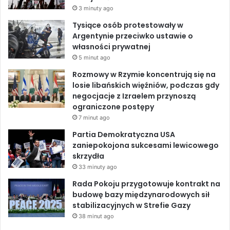
o
d
b
o
ś
3 minuty ago
p
n
o
I
e
Tysiące osób protestowały w
r
i
Argentynie przeciwko ustawie o
o
k
k
n
własności prywatnej
d
ó
5 minut ago
u
w
k
w
Rozmowy w Rzymie koncentrują się na
c
m
losie libańskich więźniów, podczas gdy
j
e
negocjacje z Izraelem przynoszą
i
c
ograniczone postępy
p
z
7 minut ago
i
e
Partia Demokratyczna USA
g
t
zaniepokojona sukcesami lewicowego
u
a
skrzydła
ł
c
33 minuty ago
e
h
k
Rada Pokoju przygotowuje kontrakt na
budowę bazy międzynarodowych sił
stabilizacyjnych w Strefie Gazy
38 minut ago