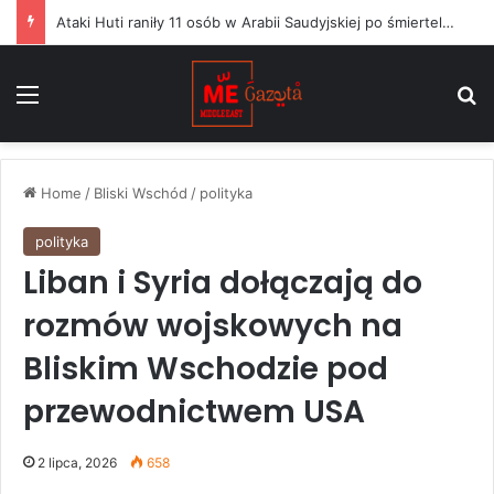
Ataki Huti raniły 11 osób w Arabii Saudyjskiej po śmiertelnym uderzeniu na wojska Jemenu
Menu
S
Home
/
Bliski Wschód
/
polityka
polityka
Liban i Syria dołączają do
rozmów wojskowych na
Bliskim Wschodzie pod
przewodnictwem USA
2 lipca, 2026
658