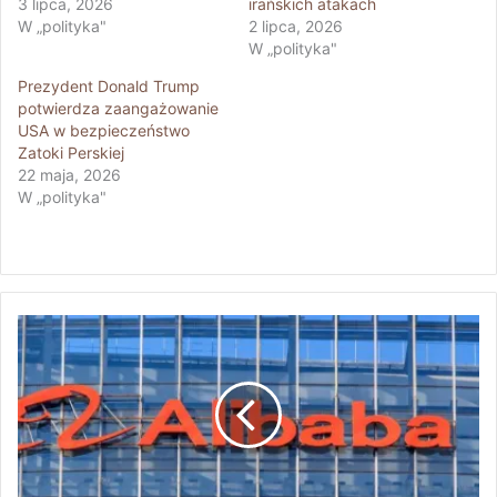
3 lipca, 2026
irańskich atakach
W „polityka"
2 lipca, 2026
W „polityka"
Prezydent Donald Trump
potwierdza zaangażowanie
USA w bezpieczeństwo
Zatoki Perskiej
22 maja, 2026
W „polityka"
A
l
i
b
a
b
a
z