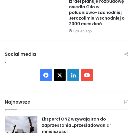
Izrael planuje rozbudowę
a
n
osiedla Gilo w
n
południowo-zachodniej
y
i
Jerozolimie Wschodniej o
m
c
2300 mieszkań
i
z
l
1 dzień ago
a
e
j
k
ą
a
c
Social media
m
e
i
j
i
u
F
X
L
Y
m
ż
a
y
a
i
o
s
w
z
a
c
n
u
y
n
Najnowsze
n
i
e
k
T
a
e
m
Eksperci ONZ wzywają Iran do
g
b
e
u
i
zaprzestania „prześladowania”
ł
d
mniejszości
o