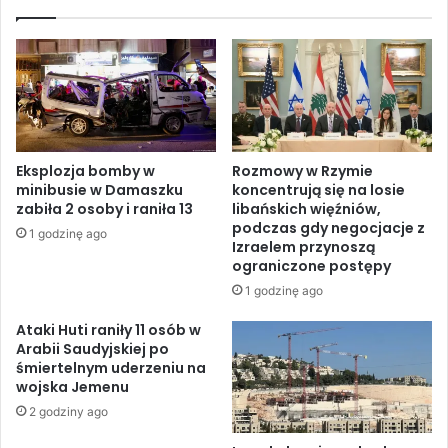
r
o
y
p
w
a
U
r
S
ł
A
p
z
r
a
o
Eksplozja bomby w
Rozmowy w Rzymie
h
j
minibusie w Damaszku
koncentrują się na losie
a
e
zabiła 2 osoby i raniła 13
libańskich więźniów,
n
k
podczas gdy negocjacje z
1 godzinę ago
d
t
Izraelem przynoszą
e
u
ograniczone postępy
l
s
1 godzinę ago
n
t
i
a
Ataki Huti raniły 11 osób w
e
w
Arabii Saudyjskiej po
l
śmiertelnym uderzeniu na
y
wojska Jemenu
e
o
g
g
2 godziny ago
a
r
l