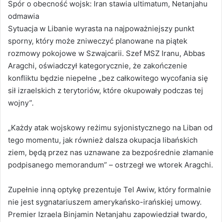
Spór o obecność wojsk: Iran stawia ultimatum, Netanjahu
odmawia
Sytuacja w Libanie wyrasta na najpoważniejszy punkt
sporny, który może zniweczyć planowane na piątek
rozmowy pokojowe w Szwajcarii. Szef MSZ Iranu, Abbas
Aragchi, oświadczył kategorycznie, że zakończenie
konfliktu będzie niepełne „bez całkowitego wycofania się
sił izraelskich z terytoriów, które okupowały podczas tej
wojny”.
„Każdy atak wojskowy reżimu syjonistycznego na Liban od
tego momentu, jak również dalsza okupacja libańskich
ziem, będą przez nas uznawane za bezpośrednie złamanie
podpisanego memorandum” – ostrzegł we wtorek Aragchi.
Zupełnie inną optykę prezentuje Tel Awiw, który formalnie
nie jest sygnatariuszem amerykańsko-irańskiej umowy.
Premier Izraela Binjamin Netanjahu zapowiedział twardo,