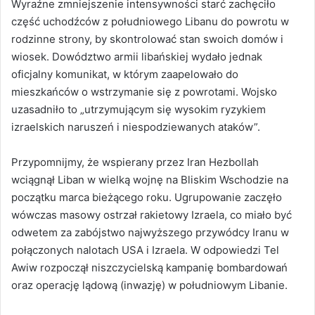
Wyraźne zmniejszenie intensywności starć zachęciło
część uchodźców z południowego Libanu do powrotu w
rodzinne strony, by skontrolować stan swoich domów i
wiosek. Dowództwo armii libańskiej wydało jednak
oficjalny komunikat, w którym zaapelowało do
mieszkańców o wstrzymanie się z powrotami. Wojsko
uzasadniło to „utrzymującym się wysokim ryzykiem
izraelskich naruszeń i niespodziewanych ataków”.
Przypomnijmy, że wspierany przez Iran Hezbollah
wciągnął Liban w wielką wojnę na Bliskim Wschodzie na
początku marca bieżącego roku. Ugrupowanie zaczęło
wówczas masowy ostrzał rakietowy Izraela, co miało być
odwetem za zabójstwo najwyższego przywódcy Iranu w
połączonych nalotach USA i Izraela. W odpowiedzi Tel
Awiw rozpoczął niszczycielską kampanię bombardowań
oraz operację lądową (inwazję) w południowym Libanie.