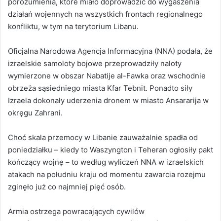
porozumienia, które miało doprowadzić do wygaszenia
działań wojennych na wszystkich frontach regionalnego
konfliktu, w tym na terytorium Libanu.
Oficjalna Narodowa Agencja Informacyjna (NNA) podała, że
izraelskie samoloty bojowe przeprowadziły naloty
wymierzone w obszar Nabatije al-Fawka oraz wschodnie
obrzeża sąsiedniego miasta Kfar Tebnit. Ponadto siły
Izraela dokonały uderzenia dronem w miasto Ansararija w
okręgu Zahrani.
Choć skala przemocy w Libanie zauważalnie spadła od
poniedziałku – kiedy to Waszyngton i Teheran ogłosiły pakt
kończący wojnę – to według wyliczeń NNA w izraelskich
atakach na południu kraju od momentu zawarcia rozejmu
zginęło już co najmniej pięć osób.
Armia ostrzega powracających cywilów