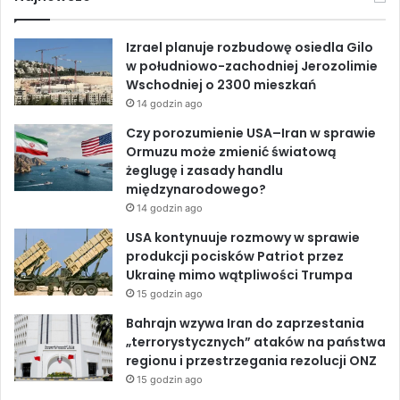
g
i
e
k
T
o
e
Izrael planuje rozbudowę osiedla Gilo
o
b
e
u
w południowo-zachodniej Jerozolimie
z
Wschodniej o 2300 mieszkań
d
o
d
b
r
14 godzin ago
a
o
I
e
Czy porozumienie USA–Iran w sprawie
d
Ormuzu może zmienić światową
ę
k
n
żeglugę i zasady handlu
s
międzynarodowego?
t
14 godzin ago
a
n
USA kontynuuje rozmowy w sprawie
u
produkcji pocisków Patriot przez
Ukrainę mimo wątpliwości Trumpa
15 godzin ago
Bahrajn wzywa Iran do zaprzestania
„terrorystycznych” ataków na państwa
regionu i przestrzegania rezolucji ONZ
15 godzin ago