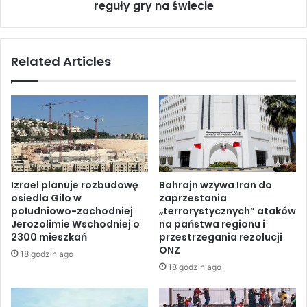
p
reguły gry na świecie
a
o
d
l
y
i
:
Related Articles
t
P
y
a
c
k
z
t
n
U
y
S
c
A
h
-
s
I
Izrael planuje rozbudowę
Bahrajn wzywa Iran do
a
r
osiedla Gilo w
zaprzestania
b
a
południowo-zachodniej
„terrorystycznych” ataków
o
n
Jerozolimie Wschodniej o
na państwa regionu i
t
m
2300 mieszkań
przestrzegania rezolucji
a
o
ONZ
18 godzin ago
ż
ż
18 godzin ago
y
e
s
z
t
m