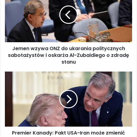
m
e
n
w
z
y
w
Jemen wzywa ONZ do ukarania politycznych
a
sabotażystów i oskarża Al-Zubaidiego o zdradę
O
N
stanu
Z
d
P
o
r
u
e
k
m
a
i
r
e
a
r
n
K
i
a
a
Premier Kanady: Pakt USA-Iran może zmienić
n