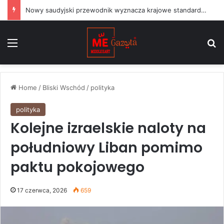
Nowy saudyjski przewodnik wyznacza krajowe standardy dla projektów sztuki publicznej
Menu
S
Home
/
Bliski Wschód
/
polityka
polityka
Kolejne izraelskie naloty na
południowy Liban pomimo
paktu pokojowego
17 czerwca, 2026
659