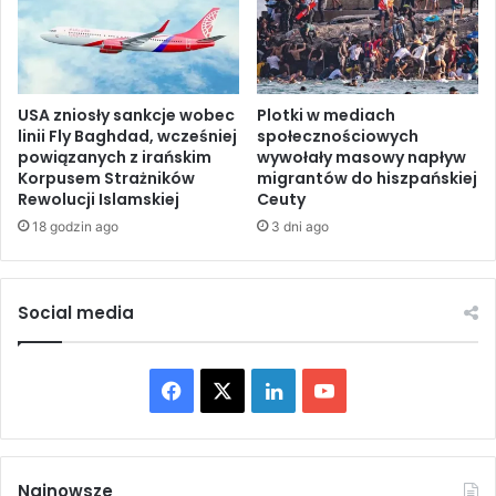
ó
i
w
e
i
n
o
i
s
USA zniosły sankcje wobec
Plotki w mediach
ć
linii Fly Baghdad, wcześniej
społecznościowych
k
r
powiązanych z irańskim
wywołały masowy napływ
a
e
Korpusem Strażników
migrantów do hiszpańskiej
r
g
Rewolucji Islamskiej
Ceuty
ż
u
18 godzin ago
3 dni ago
a
ł
A
y
l
g
-
r
Social media
Z
y
u
n
b
a
F
X
L
Y
a
ś
i
w
a
i
o
d
i
i
e
c
n
u
e
c
Najnowsze