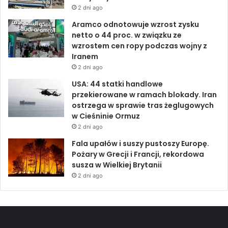
o
2 dni ago
D
2
F
0
Aramco odnotowuje wzrost zysku
z
t
netto o 44 proc. w związku ze
a
y
wzrostem cen ropy podczas wojny z
E
s
Iranem
u
.
2 dni ago
f
o
USA: 44 statki handlowe
r
s
przekierowane w ramach blokady. Iran
a
ó
ostrzega w sprawie tras żeglugowych
t
b
w Cieśninie Ormuz
2 dni ago
Fala upałów i suszy pustoszy Europę.
Pożary w Grecji i Francji, rekordowa
susza w Wielkiej Brytanii
2 dni ago