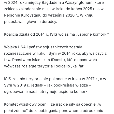
w 2024 roku między Bagdadem a Waszyngtonem, które
zakłada zakończenie misji w Iraku do końca 2025 r., a w
Regionie Kurdystanu do września 2026 r.. W kraju
pozostawali głównie doradcy.
Koalicja działa od 2014 r., ISIS wciąż ma „uśpione komórki”
Wojska USA i państw sojuszniczych zostały
rozmieszczone w Iraku i Syrii w 2014 roku, aby walczyć z
tzw. Państwem Islamskim (Daesh), które opanowało
wówczas rozległe terytoria i ogłosiło „kalifat”.
ISIS zostało terytorialnie pokonane w Iraku w 2017 r., a w
Syrii w 2019 r., jednak – jak podkreślają władze –
ugrupowanie nadal utrzymuje uśpione komórki.
Komitet wojskowy ocenił, że irackie siły są obecnie „w
pełni zdolne” do zapobiegania ponownemu odrodzeniu