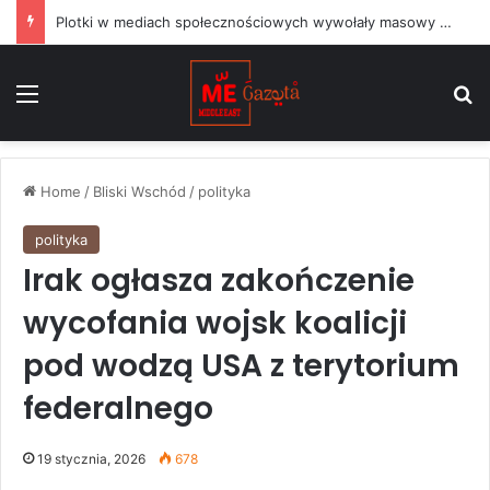
Plotki w mediach społecznościowych wywołały masowy napływ migrantów do hiszpańskiej Ceuty
Menu
S
Home
/
Bliski Wschód
/
polityka
polityka
Irak ogłasza zakończenie
wycofania wojsk koalicji
pod wodzą USA z terytorium
federalnego
19 stycznia, 2026
678