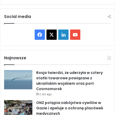
n
ż
i
a
e
r
Social media
b
a
r
c
o
h
n
F
X
L
Y
.
i
E
a
i
o
i
w
w
a
c
n
u
y
k
Najnowsze
c
u
e
k
T
o
o
f
Rosja twierdzi, że uderzyła w cztery
w
b
e
u
a
statki towarowe powiązane z
a
n
ukraińskim wojskiem oraz port
n
o
d
b
i
Czornomorsk
o
e
o
2 dni ago
o
I
e
s
k
ONZ potępia zabójstwa cywilów w
i
o
k
n
Gazie i apeluje o ochronę placówek
ł
ł
medycznych
S