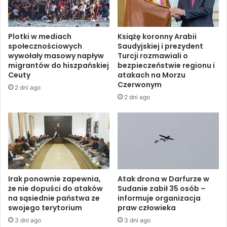
a
ą
t
t
y
k
Plotki w mediach
Książę koronny Arabii
c
o
społecznościowych
Saudyjskiej i prezydent
h
w
wywołały masowy napływ
Turcji rozmawiali o
m
y
migrantów do hiszpańskiej
bezpieczeństwie regionu i
i
p
Ceuty
atakach na Morzu
a
o
Czerwonym
2 dni ago
s
g
2 dni ago
t
w
o
a
w
ł
e
t
z
o
a
w
w
n
i
Irak ponownie zapewnia,
Atak drona w Darfurze w
y
e
że nie dopuści do ataków
Sudanie zabił 35 osób –
c
na sąsiednie państwa ze
informuje organizacja
s
h
swojego terytorium
praw człowieka
z
p
e
3 dni ago
3 dni ago
o