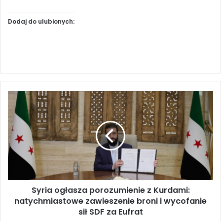
Dodaj do ulubionych:
S
y
r
i
a
o
g
ł
a
Syria ogłasza porozumienie z Kurdami:
s
natychmiastowe zawieszenie broni i wycofanie
z
a
sił SDF za Eufrat
p