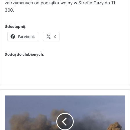
zatrzymanych od początku wojny w Strefie Gazy do 11
300.
Udostępnij:
Facebook
X
Dodaj do ulubionych:
A
m
e
r
y
k