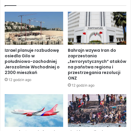
a
E
r
g
d
i
o
p
w
t
a
u
n
,
i
p
Izrael planuje rozbudowę
Bahrajn wzywa Iran do
e
o
osiedla Gilo w
zaprzestania
m
r
południowo-zachodniej
„terrorystycznych” ataków
i
o
Jerozolimie Wschodniej o
na państwa regionu i
a
z
2300 mieszkań
przestrzegania rezolucji
s
u
ONZ
12 godzin ago
t
m
12 godzin ago
a
i
A
e
l
n
-
i
H
e
u
d
d
o