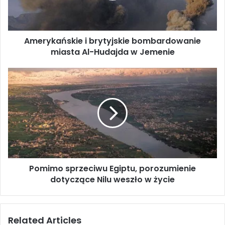
a
ń
s
Amerykańskie i brytyjskie bombardowanie
k
miasta Al-Hudajda w Jemenie
i
e
i
P
b
o
r
m
y
i
t
m
y
o
j
s
s
p
k
r
i
Pomimo sprzeciwu Egiptu, porozumienie
z
e
dotyczące Nilu weszło w życie
e
b
c
o
i
m
w
Related Articles
b
u