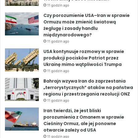
o
d
b
11 godzin ago
e
o
I
e
Czy porozumienie USA–Iran w sprawie
Ormuzu może zmienić światową
k
n
żeglugę i zasady handlu
międzynarodowego?
11 godzin ago
USA kontynuuje rozmowy w sprawie
produkcji pocisków Patriot przez
Ukrainę mimo wątpliwości Trumpa
11 godzin ago
Bahrajn wzywa Iran do zaprzestania
„terrorystycznych” ataków na państwa
regionu i przestrzegania rezolucji ONZ
11 godzin ago
Iran twierdzi, że jest bliski
porozumienia z Omanem w sprawie
Cieśniny Ormuz, ale jej ponowne
otwarcie zależy od USA
11 godzin ago