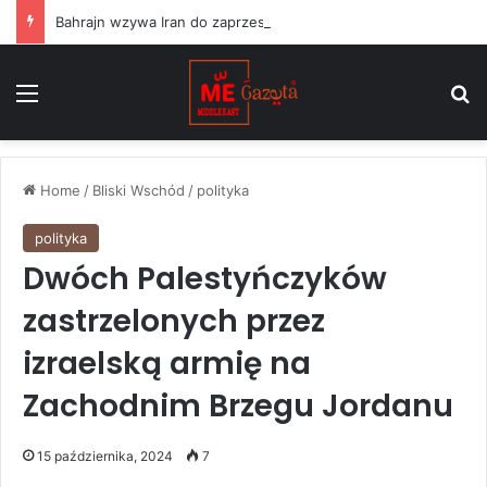
Bahrajn wzywa Iran do zaprzestania „terrorystycznych” ataków na państwa regionu i przestrzegania rezolucji ONZ
Menu
S
Home
/
Bliski Wschód
/
polityka
polityka
Dwóch Palestyńczyków
zastrzelonych przez
izraelską armię na
Zachodnim Brzegu Jordanu
15 października, 2024
7