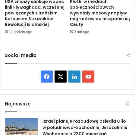
a
USA zniosły sankcje wobec
Plotki w mediach
t
linii Fly Baghdad, wcześniej
społecznościowych
j
y
powiązanych z irańskim
wywołały masowy napływ
d
c
Korpusem Strażników
migrantów do hiszpańskiej
a
z
Rewolucji Islamskiej
Ceuty
w
ą
12 godzin ago
2 dni ago
J
c
e
e
m
N
e
i
Social media
n
l
i
u
e
w
F
X
L
Y
e
s
a
i
o
z
ł
c
n
u
o
Najnowsze
w
e
k
T
ż
Izrael planuje rozbudowę osiedla Gilo
y
b
e
u
w południowo-zachodniej Jerozolimie
c
Wschodniej o 2300 mieszkań
i