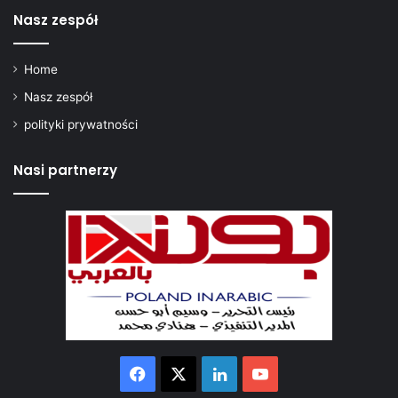
a
Nasz zespół
n
y
r
Home
e
Nasz zespół
g
u
polityki prywatności
l
a
Nasi partnerzy
r
n
i
e
Facebook
X
LinkedIn
YouTube