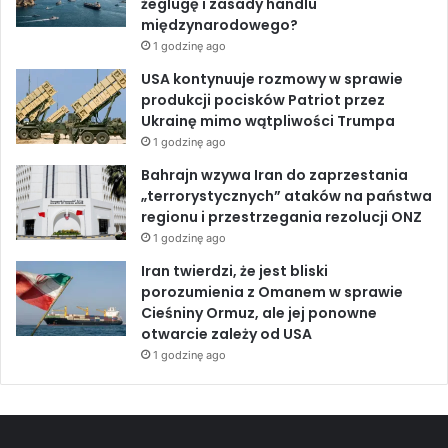
żeglugę i zasady handlu
t
e
międzynarodowego?
e
n
1 godzinę ago
m
a
M
r
USA kontynuuje rozmowy w sprawie
a
a
produkcji pocisków Patriot przez
c
z
Ukrainę mimo wątpliwości Trumpa
r
i
1 godzinę ago
o
e
Bahrajn wzywa Iran do zaprzestania
n
n
„terrorystycznych” ataków na państwa
e
i
regionu i przestrzegania rezolucji ONZ
m
e
1 godzinę ago
b
ę
Iran twierdzi, że jest bliski
d
porozumienia z Omanem w sprawie
z
Cieśniny Ormuz, ale jej ponowne
i
otwarcie zależy od USA
e
1 godzinę ago
u
ż
y
w