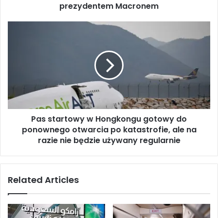
n
prezydentem Macronem
u
A
P
r
a
a
s
b
s
i
t
i
a
S
r
a
t
u
o
d
Pas startowy w Hongkongu gotowy do
w
y
ponownego otwarcia po katastrofie, ale na
y
j
w
razie nie będzie używany regularnie
s
H
k
o
i
n
Related Articles
e
g
j
k
o
o
m
n