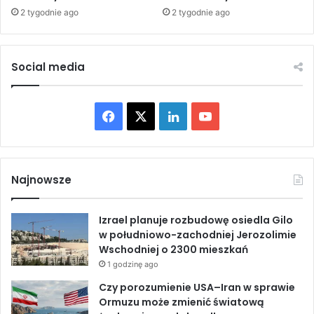
z
2 tygodnie ago
2 tygodnie ago
a
y
r
p
c
o
i
Social media
r
a
o
p
z
o
m
F
X
L
Y
k
o
a
a
i
o
w
t
i
a
c
n
u
e
s
Najnowsze
z
t
e
k
T
p
r
r
Izrael planuje rozbudowę osiedla Gilo
o
b
e
u
e
w południowo-zachodniej Jerozolimie
f
z
Wschodniej o 2300 mieszkań
i
o
d
b
y
e
1 godzinę ago
d
,
o
I
e
Czy porozumienie USA–Iran w sprawie
e
a
Ormuzu może zmienić światową
n
l
k
n