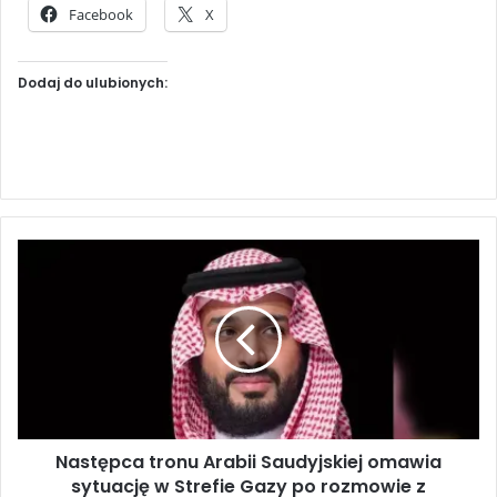
Facebook
X
Dodaj do ulubionych:
N
a
s
t
ę
p
c
a
t
Następca tronu Arabii Saudyjskiej omawia
r
sytuację w Strefie Gazy po rozmowie z
o