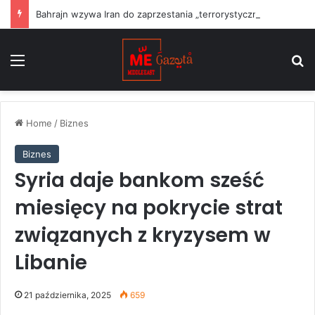
Bahrajn wzywa Iran do zaprzestania „terrorystycznych” ataków na państwa regionu i przestrzegania rezolucji ONZ
Menu
S
Home
/
Biznes
Biznes
Syria daje bankom sześć
miesięcy na pokrycie strat
związanych z kryzysem w
Libanie
21 października, 2025
659