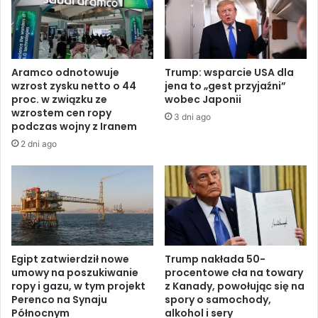
a
g
w
u
i
g
a
o
s
t
Aramco odnotowuje
Trump: wsparcie USA dla
y
o
wzrost zysku netto o 44
jena to „gest przyjaźni”
t
w
proc. w związku ze
wobec Japonii
u
y
wzrostem cen ropy
3 dni ago
a
d
podczas wojny z Iranem
c
o
2 dni ago
j
p
ę
o
w
n
S
o
t
w
r
n
e
e
f
g
Egipt zatwierdził nowe
Trump nakłada 50-
i
umowy na poszukiwanie
procentowe cła na towary
o
e
ropy i gazu, w tym projekt
z Kanady, powołując się na
o
Perenco na Synaju
spory o samochody,
G
t
Północnym
alkohol i sery
a
w