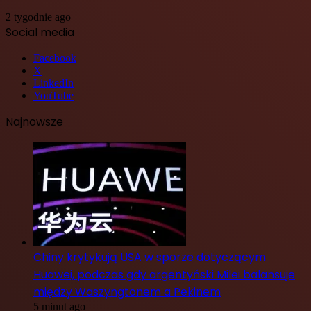
2 tygodnie ago
Social media
Facebook
X
LinkedIn
YouTube
Najnowsze
Chiny krytykują USA w sporze dotyczącym
Huawei, podczas gdy argentyński Milei balansuje
między Waszyngtonem a Pekinem
5 minut ago