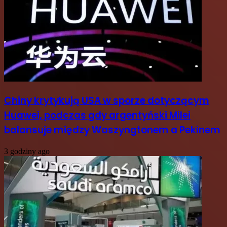
Chiny krytykują USA w sporze dotyczącym
Huawei, podczas gdy argentyński Milei
balansuje między Waszyngtonem a Pekinem
3 godziny ago