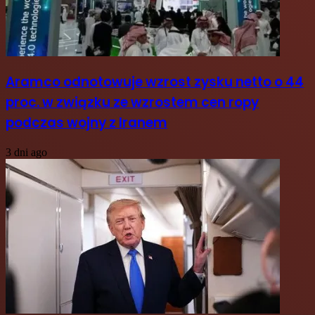
Aramco odnotowuje wzrost zysku netto o 44
proc. w związku ze wzrostem cen ropy
podczas wojny z Iranem
3 dni ago