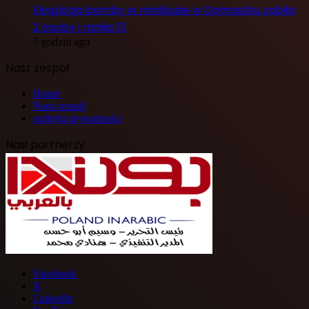
Eksplozja bomby w minibusie w Damaszku zabiła
2 osoby i raniła 13
5 godzin ago
Nasz zespół
Home
Nasz zespół
polityki prywatności
Nasi partnerzy
Facebook
X
LinkedIn