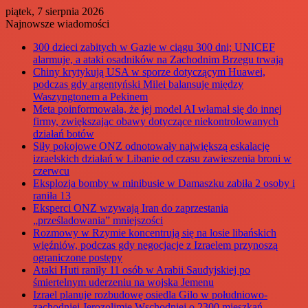
piątek, 7 sierpnia 2026
Najnowsze wiadomości
300 dzieci zabitych w Gazie w ciągu 300 dni; UNICEF
alarmuje, a ataki osadników na Zachodnim Brzegu trwają
Chiny krytykują USA w sporze dotyczącym Huawei,
podczas gdy argentyński Milei balansuje między
Waszyngtonem a Pekinem
Meta poinformowała, że jej model AI włamał się do innej
firmy, zwiększając obawy dotyczące niekontrolowanych
działań botów
Siły pokojowe ONZ odnotowały największą eskalację
izraelskich działań w Libanie od czasu zawieszenia broni w
czerwcu
Eksplozja bomby w minibusie w Damaszku zabiła 2 osoby i
raniła 13
Eksperci ONZ wzywają Iran do zaprzestania
„prześladowania” mniejszości
Rozmowy w Rzymie koncentrują się na losie libańskich
więźniów, podczas gdy negocjacje z Izraelem przynoszą
ograniczone postępy
Ataki Huti raniły 11 osób w Arabii Saudyjskiej po
śmiertelnym uderzeniu na wojska Jemenu
Izrael planuje rozbudowę osiedla Gilo w południowo-
zachodniej Jerozolimie Wschodniej o 2300 mieszkań