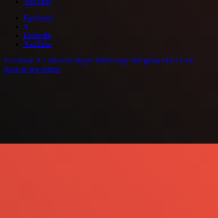
YouTube
Facebook
X
LinkedIn
YouTube
Facebook
X
LinkedIn
Skype
WhatsApp
Telegram
Viber
Line
Back to top button