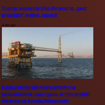
Trump: wsparcie USA dla jena to „gest
przyjaźni” wobec Japonii
4 dni ago
Egipt zatwierdził nowe umowy na
poszukiwanie ropy i gazu, w tym projekt
Perenco na Synaju Północnym