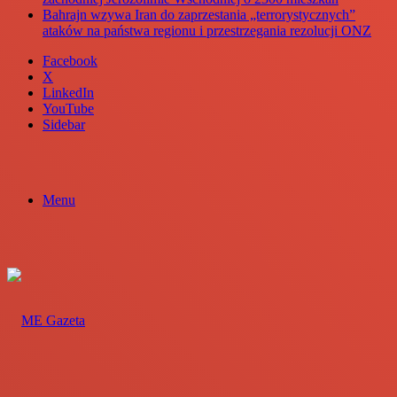
Bahrajn wzywa Iran do zaprzestania „terrorystycznych”
ataków na państwa regionu i przestrzegania rezolucji ONZ
Facebook
X
LinkedIn
YouTube
Sidebar
Menu