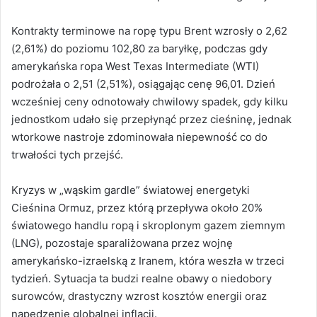
Kontrakty terminowe na ropę typu Brent wzrosły o 2,62
(2,61%) do poziomu 102,80 za baryłkę, podczas gdy
amerykańska ropa West Texas Intermediate (WTI)
podrożała o 2,51 (2,51%), osiągając cenę 96,01. Dzień
wcześniej ceny odnotowały chwilowy spadek, gdy kilku
jednostkom udało się przepłynąć przez cieśninę, jednak
wtorkowe nastroje zdominowała niepewność co do
trwałości tych przejść.
Kryzys w „wąskim gardle” światowej energetyki
Cieśnina Ormuz, przez którą przepływa około 20%
światowego handlu ropą i skroplonym gazem ziemnym
(LNG), pozostaje sparaliżowana przez wojnę
amerykańsko-izraelską z Iranem, która weszła w trzeci
tydzień. Sytuacja ta budzi realne obawy o niedobory
surowców, drastyczny wzrost kosztów energii oraz
napędzenie globalnej inflacji.