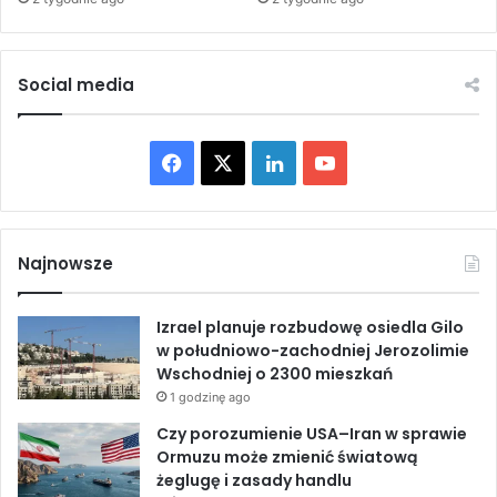
z
r
r
ą
a
ż
e
Social media
a
l
s
d
i
o
F
X
L
Y
ę
z
w
a
a
i
o
c
k
i
o
c
n
u
e
ń
Najnowsze
m
c
e
k
T
n
z
o
Izrael planuje rozbudowę osiedla Gilo
e
b
e
u
ś
w południowo-zachodniej Jerozolimie
n
c
Wschodniej o 2300 mieszkań
i
o
d
b
i
a
1 godzinę ago
a
w
o
I
e
Czy porozumienie USA–Iran w sprawie
c
o
Ormuzu może zmienić światową
h
j
k
n
żeglugę i zasady handlu
p
n