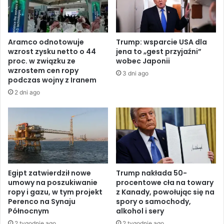
u
m
b
a
y
c
,
j
Aramco odnotowuje
Trump: wsparcie USA dla
p
i
wzrost zysku netto o 44
jena to „gest przyjaźni”
o
K
proc. w związku ze
wobec Japonii
d
a
wzrostem cen ropy
3 dni ago
c
l
podczas wojny z Iranem
z
l
2 dni ago
a
a
s
s
g
w
d
z
y
y
w
w
y
a
s
U
Egipt zatwierdził nowe
Trump nakłada 50-
p
umowy na poszukiwanie
procentowe cła na towary
S
ropy i gazu, w tym projekt
z Kanady, powołując się na
a
A
Perenco na Synaju
spory o samochody,
p
i
Północnym
alkohol i sery
o
I
g
2 tygodnie ago
2 tygodnie ago