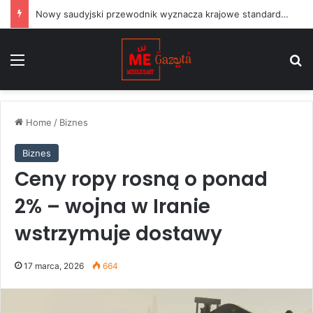
Nowy saudyjski przewodnik wyznacza krajowe standardy dla projektów sztuki publicznej
Menu
S
Home
/
Biznes
Biznes
Ceny ropy rosną o ponad
2% – wojna w Iranie
wstrzymuje dostawy
17 marca, 2026
664