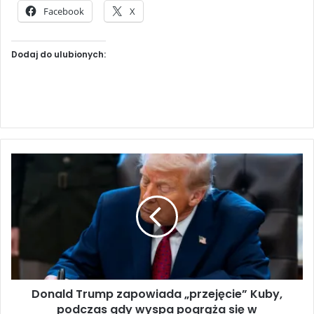
Facebook
X
Dodaj do ulubionych:
D
o
n
a
l
d
T
r
u
Donald Trump zapowiada „przejęcie” Kuby,
m
podczas gdy wyspa pogrąża się w
p