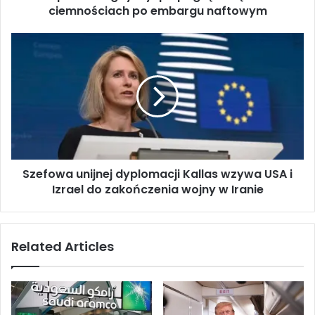
z
ciemnościach po embargu naftowym
a
p
S
o
z
w
e
i
f
a
o
d
w
a
a
„
u
p
n
r
Szefowa unijnej dyplomacji Kallas wzywa USA i
i
z
Izrael do zakończenia wojny w Iranie
j
e
n
j
e
ę
j
Related Articles
c
d
i
y
e
p
”
l
K
o