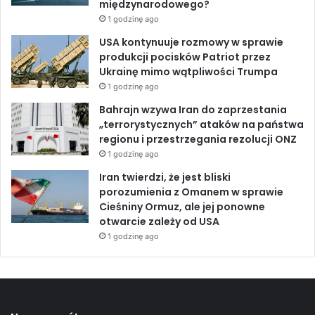
międzynarodowego?
o
y
1 godzinę ago
e
w
m
I
USA kontynuuje rozmowy w sprawie
b
r
produkcji pocisków Patriot przez
a
a
Ukrainę mimo wątpliwości Trumpa
r
n
1 godzinę ago
g
i
Bahrajn wzywa Iran do zaprzestania
u
e
„terrorystycznych” ataków na państwa
n
regionu i przestrzegania rezolucji ONZ
a
1 godzinę ago
f
t
Iran twierdzi, że jest bliski
o
porozumienia z Omanem w sprawie
w
Cieśniny Ormuz, ale jej ponowne
y
otwarcie zależy od USA
m
1 godzinę ago