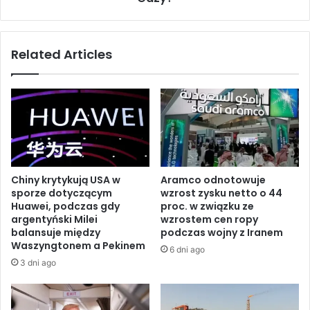
ę
b
z
i
M
ł
Related Articles
i
p
n
r
i
z
s
y
t
w
r
ó
e
d
m
c
S
ę
Chiny krytykują USA w
Aramco odnotowuje
p
H
sporze dotyczącym
wzrost zysku netto o 44
r
a
Huawei, podczas gdy
proc. w związku ze
a
m
argentyński Milei
wzrostem cen ropy
w
a
balansuje między
podczas wojny z Iranem
Z
s
Waszyngtonem a Pekinem
6 dni ago
a
u
3 dni ago
g
w
r
S
a
t