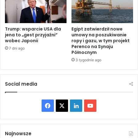
n
r
i
e
c
f
z
i
n
Trump: wsparcie USA dla
Egipt zatwierdził nowe
e
jena to „gest przyjaźni”
umowy na poszukiwanie
y
G
wobec Japonii
ropy i gazu, w tym projekt
c
a
Perenco na Synaju
h
z
7 dni ago
Północnym
I
y
3 tygodnie ago
r
?
a
n
u
Social media
:
P
o
F
X
L
Y
t
w
a
i
o
i
e
c
n
u
r
Najnowsze
d