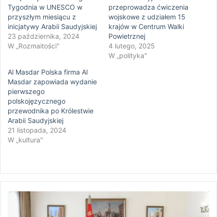
Tygodnia w UNESCO w
przeprowadza ćwiczenia
przyszłym miesiącu z
wojskowe z udziałem 15
inicjatywy Arabii Saudyjskiej
krajów w Centrum Walki
23 października, 2024
Powietrznej
W „Rozmaitości"
4 lutego, 2025
W „polityka"
Al Masdar Polska firma Al
Masdar zapowiada wydanie
pierwszego
polskojęzycznego
przewodnika po Królestwie
Arabii Saudyjskiej
21 listopada, 2024
W „kultura"
P
r
e