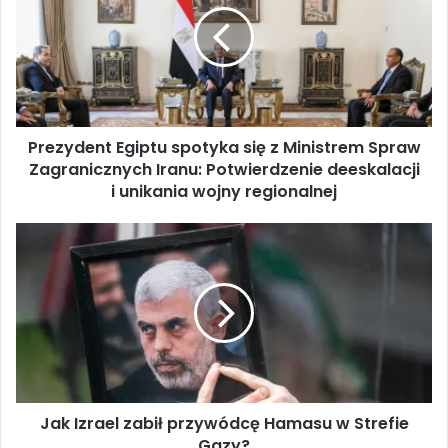
z
y
d
e
n
t
Prezydent Egiptu spotyka się z Ministrem Spraw
E
Zagranicznych Iranu: Potwierdzenie deeskalacji
g
i
i unikania wojny regionalnej
p
t
J
u
a
s
k
p
I
o
z
t
r
y
a
k
e
a
l
s
Jak Izrael zabił przywódcę Hamasu w Strefie
z
i
Gazy?
a