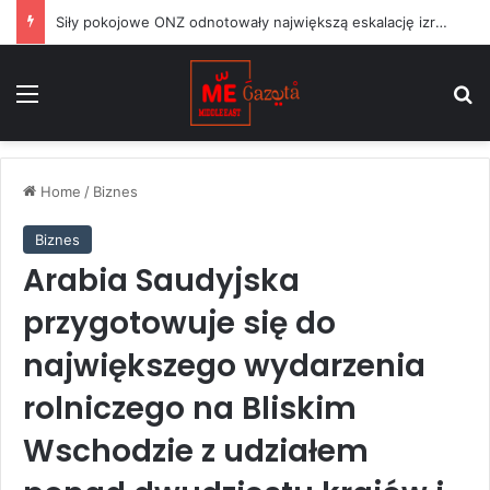
Siły pokojowe ONZ odnotowały największą eskalację izraelskich działań w Libanie od czasu zawieszenia broni w czerwcu
Menu
S
Home
/
Biznes
Biznes
Arabia Saudyjska
przygotowuje się do
największego wydarzenia
rolniczego na Bliskim
Wschodzie z udziałem