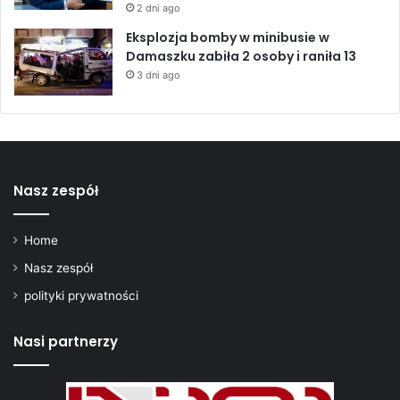
2 dni ago
a
n
Eksplozja bomby w minibusie w
i
Damaszku zabiła 2 osoby i raniła 13
a
3 dni ago
w
o
j
n
y
r
Nasz zespół
e
g
i
Home
o
Nasz zespół
n
a
polityki prywatności
l
n
Nasi partnerzy
e
j