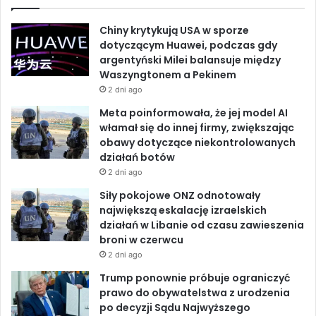
e
k
T
z
Chiny krytykują USA w sporze
e
b
e
u
dotyczącym Huawei, podczas gdy
n
argentyński Milei balansuje między
i
o
d
b
Waszyngtonem a Pekinem
e
d
2 dni ago
o
I
e
e
Meta poinformowała, że jej model AI
e
k
n
włamał się do innej firmy, zwiększając
s
obawy dotyczące niekontrolowanych
k
działań botów
a
2 dni ago
l
a
Siły pokojowe ONZ odnotowały
c
największą eskalację izraelskich
j
działań w Libanie od czasu zawieszenia
i
broni w czerwcu
i
2 dni ago
u
Trump ponownie próbuje ograniczyć
n
prawo do obywatelstwa z urodzenia
i
po decyzji Sądu Najwyższego
k