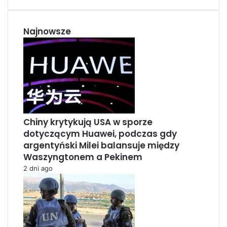
o
k
u
o
e
T
Najnowsze
k
d
u
I
b
n
e
Chiny krytykują USA w sporze
dotyczącym Huawei, podczas gdy
argentyński Milei balansuje między
Waszyngtonem a Pekinem
2 dni ago