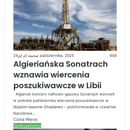
صحيفة إم إي
24 października, 2025
658
Algieriańska Sonatrach
wznawia wiercenia
poszukiwawcze w Libii
Algierski koncern naftowo-gazowy Sonatrach wznowił
w połowie października wiercenia poszukiwawcze w
libijskim basenie Ghadames – poinformowała w czwartek
Narodowa…
Czytaj Więcej
Społeczeństwo