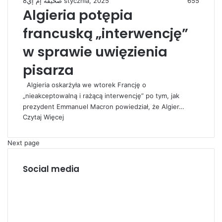
صحيفة إم إي
8 stycznia, 2025
655
Algieria potępia
francuską „interwencję”
w sprawie uwięzienia
pisarza
Algieria oskarżyła we wtorek Francję o
„nieakceptowalną i rażącą interwencję” po tym, jak
prezydent Emmanuel Macron powiedział, że Algier…
Czytaj Więcej
Next page
Social media
F
a
X
c
L
e
i
Y
b
n
o