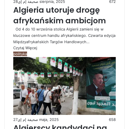
صحيفة إم إي
28 sierpnia, 2025
672
Algieria utoruje drogę
afrykańskim ambicjom
Od 4 do 10 września stolica Algierii zamieni się w
kluczowe centrum handlu afrykańskiego. Czwarta edycja
Międzyafrykańskich Targów Handlowych…
Czytaj Więcej
polityka
صحيفة إم إي
27 maja, 2025
658
Algierscy kandydaci na