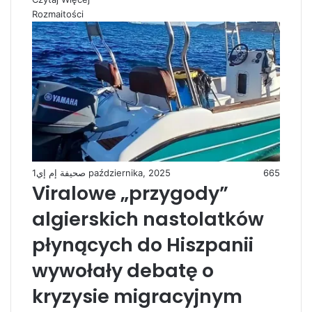
Rozmaitości
صحيفة إم إي
1 października, 2025
665
Viralowe „przygody”
algierskich nastolatków
płynących do Hiszpanii
wywołały debatę o
kryzysie migracyjnym