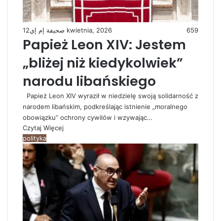
صحيفة إم إي
12 kwietnia, 2026
659
Papież Leon XIV: Jestem
„bliżej niż kiedykolwiek”
narodu libańskiego
Papież Leon XIV wyraził w niedzielę swoją solidarność z
narodem libańskim, podkreślając istnienie „moralnego
obowiązku” ochrony cywilów i wzywając…
Czytaj Więcej
polityka