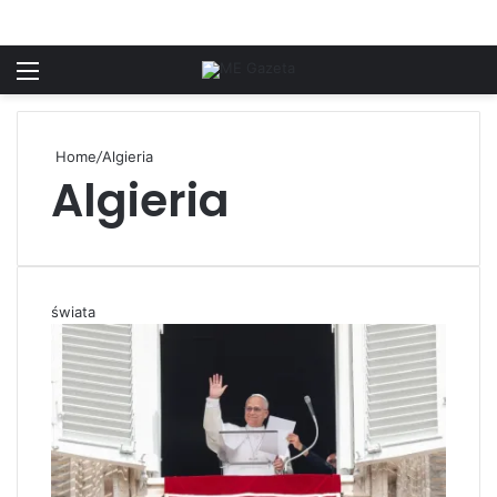
Menu
S
Home
/
Algieria
Algieria
świata