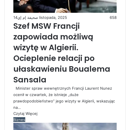
صحيفة إم إي
14 listopada, 2025
658
Szef MSW Francji
zapowiada możliwą
wizytę w Algierii.
Ocieplenie relacji po
ułaskawieniu Boualema
Sansala
Minister spraw wewnętrznych Francji Laurent Nunez
ocenił w czwartek, że istnieje „duże
prawdopodobieństwo” jego wizyty w Algierii, wskazując
na…
Czytaj Więcej
Biznes