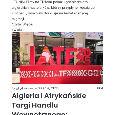
TUNIS: Filmy na TikToku pokazujące siedmioro
algierskich nastolatków, którzy przypłynęli łodzią do
Hiszpanii, wywołały dyskusję na temat rosnącej
migracji…
Czytaj Więcej
świata
صحيفة إم إي
12 września, 2025
664
Algieria i Afrykańskie
Targi Handlu
Wewnętrznego: