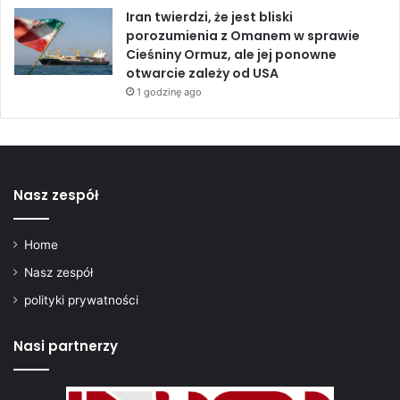
z
Iran twierdzi, że jest bliski
r
porozumienia z Omanem w sprawie
a
Cieśniny Ormuz, ale jej ponowne
e
otwarcie zależy od USA
l
1 godzinę ago
e
m
a
H
e
Nasz zespół
z
b
o
Home
l
Nasz zespół
l
a
polityki prywatności
h
e
Nasi partnerzy
m