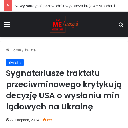
Nowy saudyjski przewodnik wyznacza krajowe standardy dla projektów sztuki publicznej
Menu
S
Home
/
świata
świata
Sygnatariusze traktatu
przeciwminowego krytykują
decyzję USA o wysłaniu min
lądowych na Ukrainę
27 listopada, 2024
659