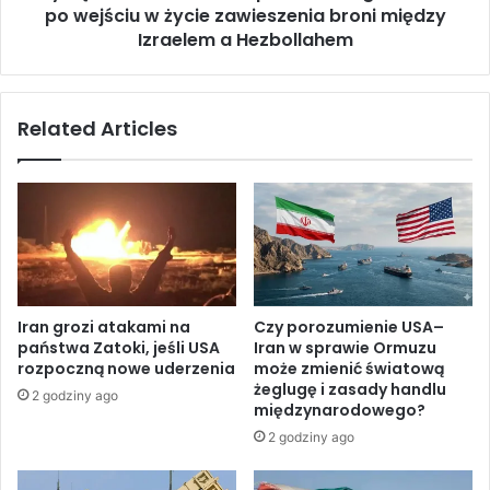
y
po wejściu w życie zawieszenia broni między
b
ś
w
Izraelem a Hezbollahem
c
r
i
a
z
c
Related Articles
z
a
a
d
t
o
o
p
n
o
i
ł
ę
u
c
d
i
n
Iran grozi atakami na
Czy porozumienie USA–
a
i
państwa Zatoki, jeśli USA
Iran w sprawie Ormuzu
ł
o
rozpoczną nowe uderzenia
może zmienić światową
o
w
żeglugę i zasady handlu
2 godziny ago
d
e
międzynarodowego?
z
g
2 godziny ago
i
o
w
L