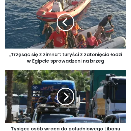
T
r
z
ę
s
ą
c
s
„Trzęsąc się z zimna”: turyści z zatonięcia łodzi
i
w Egipcie sprowadzeni na brzeg
ę
z
z
T
i
y
m
s
n
i
a
ą
”
c
:
e
t
o
u
s
r
Tysiące osób wraca do południowego Libanu
ó