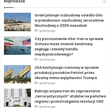
Najnowsze
z
w
e
k
T
e
i
g
Izrael planuje rozbudowę osiedla Gilo
e
b
e
u
w południowo-zachodniej Jerozolimie
s
Wschodniej o 2300 mieszkań
z
o
d
b
e
1 godzinę ago
n
o
I
e
Czy porozumienie USA–Iran w sprawie
i
Ormuzu może zmienić światową
a
k
n
żeglugę i zasady handlu
b
międzynarodowego?
r
1 godzinę ago
o
n
USA kontynuuje rozmowy w sprawie
i
produkcji pocisków Patriot przez
m
Ukrainę mimo wątpliwości Trumpa
i
1 godzinę ago
ę
Bahrajn wzywa Iran do zaprzestania
d
„terrorystycznych” ataków na państwa
z
regionu i przestrzegania rezolucji ONZ
y
1 godzinę ago
I