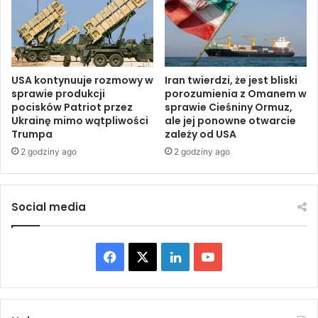
E
i
g
b
i
a
p
n
c
u
i
p
USA kontynuuje rozmowy w
Iran twierdzi, że jest bliski
e
sprawie produkcji
porozumienia z Omanem w
o
pocisków Patriot przez
sprawie Cieśniny Ormuz,
s
w
Ukrainę mimo wątpliwości
ale jej ponowne otwarcie
p
e
Trumpa
zależy od USA
r
j
o
2 godziny ago
2 godziny ago
ś
w
c
a
i
d
u
Social media
z
w
e
ż
n
y
F
X
L
Y
i
c
n
i
a
i
o
a
e
b
z
c
n
u
r
a