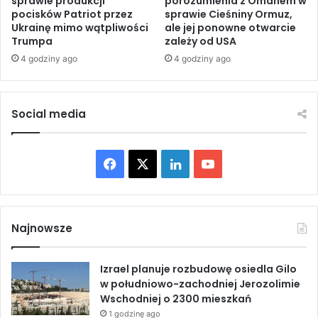
sprawie produkcji
porozumienia z Omanem w
k
pocisków Patriot przez
sprawie Cieśniny Ormuz,
s
Ukrainę mimo wątpliwości
ale jej ponowne otwarcie
a
c
Trumpa
zależy od USA
ń
e
c
4 godziny ago
4 godziny ago
g
ó
ł
w
o
m
d
Social media
i
u
m
w
o
G
o
F
X
L
Y
a
b
z
a
i
o
a
i
w
e
c
n
u
E
–
Najnowsze
g
a
e
k
T
i
p
p
Izrael planuje rozbudowę osiedla Gilo
e
b
e
u
t
w południowo-zachodniej Jerozolimie
l
u
Wschodniej o 2300 mieszkań
o
o
d
b
i
u
1 godzinę ago