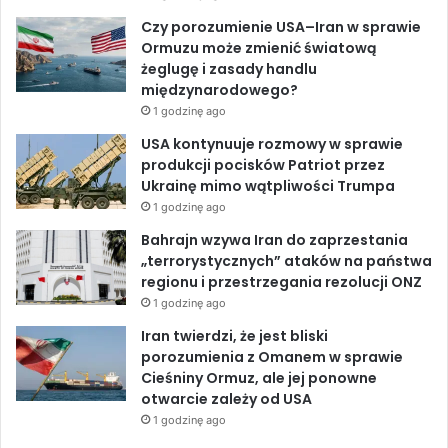
S
m
o
I
e
Czy porozumienie USA–Iran w sprawie
u
o
Ormuzu może zmienić światową
d
ż
k
n
żeglugę i zasady handlu
a
l
międzynarodowego?
n
i
1 godzinę ago
u
w
i
USA kontynuuje rozmowy w sprawie
e
produkcji pocisków Patriot przez
n
Ukrainę mimo wątpliwości Trumpa
i
1 godzinę ago
e
Bahrajn wzywa Iran do zaprzestania
d
„terrorystycznych” ataków na państwa
o
regionu i przestrzegania rezolucji ONZ
s
1 godzinę ago
t
a
Iran twierdzi, że jest bliski
w
porozumienia z Omanem w sprawie
p
Cieśniny Ormuz, ale jej ponowne
o
otwarcie zależy od USA
m
1 godzinę ago
o