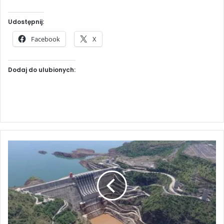
Udostępnij:
Facebook
X
Dodaj do ulubionych:
E
t
i
o
p
i
a
u