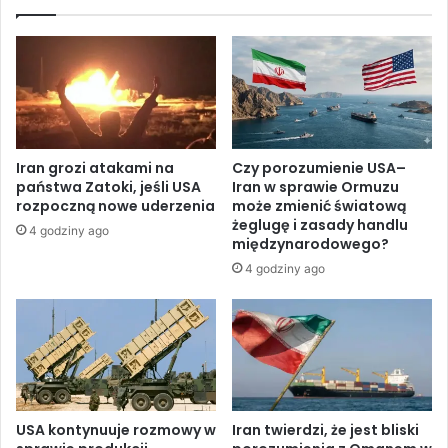
ę
k
w
i
A
e
f
o
r
k
y
n
c
o
e
”
Iran grozi atakami na
Czy porozumienie USA–
–
,
państwa Zatoki, jeśli USA
Iran w sprawie Ormuzu
n
b
rozpoczną nowe uderzenia
może zmienić światową
a
y
żeglugę i zasady handlu
4 godziny ago
d
z
międzynarodowego?
z
a
4 godziny ago
i
p
e
o
j
b
e
i
m
e
i
c
e
k
s
l
USA kontynuuje rozmowy w
Iran twierdzi, że jest bliski
z
ę