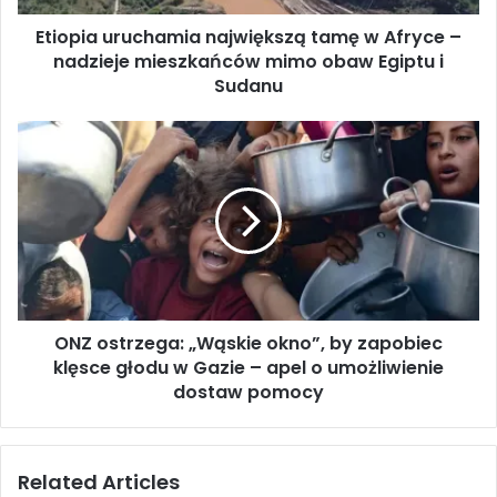
r
Etiopia uruchamia największą tamę w Afryce –
u
nadzieje mieszkańców mimo obaw Egiptu i
c
h
Sudanu
a
m
O
i
N
a
Z
n
o
a
s
j
t
w
r
i
z
ę
e
k
ONZ ostrzega: „Wąskie okno”, by zapobiec
g
s
klęsce głodu w Gazie – apel o umożliwienie
a
z
:
dostaw pomocy
ą
„
t
W
a
ą
Related Articles
m
s