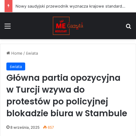
Nowy saudyjski przewodnik wyznacza krajowe standardy dla projektów sztuki publicznej
Menu
S
Home
/
świata
świata
Główna partia opozycyjna
w Turcji wzywa do
protestów po policyjnej
blokadzie biura w Stambule
8 września, 2025
657