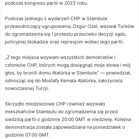
podczas kongresu partii w 2023 roku.
Podczas jednego z wydarzeń CHP w Stambule
przewodniczący ugrupowania, Ozgur Ozel, wezwał Turków
do zgromadzenia się i protestu przeciwko decyzji sądu,
policyjnej blokadzie oraz represjom wobec jego partii.
„Z tego miejsca wzywam wszystkich demokratów i
członków CHP, których mogą dosięgnąć moje słowa i mój
głos, by bronili domu Atatürka w Stambule” — powiedział,
odnosząc się do Mustafy Kemala Atatürka, założyciela
nowoczesnej Turcji.
Skrzydło młodzieżowe CHP również wezwało
mieszkańców Stambułu do zgromadzenia się przed
siedzibą partii o godzinie 20:00 GMT w niedzielę. Kolejna
demonstracja została zapowiedziana na poniedziałek o
godzinie 07:00 GMT.