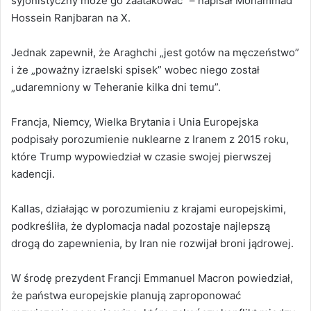
syjonistyczny może go zaatakować” – napisał Mohammad
Hossein Ranjbaran na X.
Jednak zapewnił, że Araghchi „jest gotów na męczeństwo”
i że „poważny izraelski spisek” wobec niego został
„udaremniony w Teheranie kilka dni temu”.
Francja, Niemcy, Wielka Brytania i Unia Europejska
podpisały porozumienie nuklearne z Iranem z 2015 roku,
które Trump wypowiedział w czasie swojej pierwszej
kadencji.
Kallas, działając w porozumieniu z krajami europejskimi,
podkreśliła, że dyplomacja nadal pozostaje najlepszą
drogą do zapewnienia, by Iran nie rozwijał broni jądrowej.
W środę prezydent Francji Emmanuel Macron powiedział,
że państwa europejskie planują zaproponować