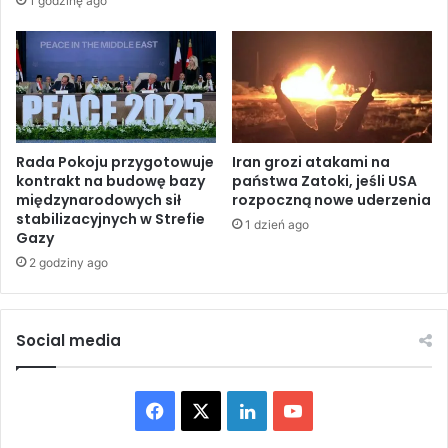
1 godzinę ago
e
e
g
l
o
i
t
ł
e
p
s
o
t
c
u
i
Rada Pokoju przygotowuje
Iran grozi atakami na
s
kontrakt na budowę bazy
państwa Zatoki, jeśli USA
międzynarodowych sił
rozpoczną nowe uderzenia
k
stabilizacyjnych w Strefie
z
1 dzień ago
Gazy
b
o
2 godziny ago
m
b
a
Social media
m
i
k
F
X
L
Y
a
s