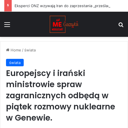
Eksperci ONZ wzywają Iran do zaprzestania „prześladowania” mniejszości
Menu
S
Home
/
świata
świata
Europejscy i irański
ministrowie spraw
zagranicznych odbędą w
piątek rozmowy nuklearne
w Genewie.