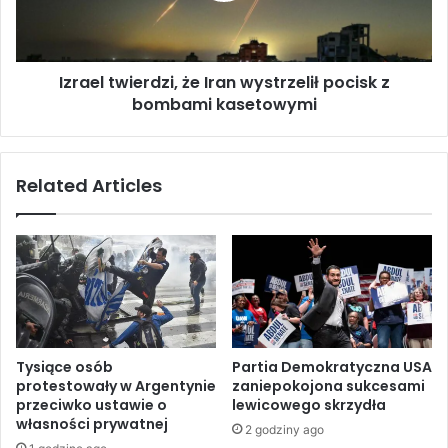
l
t
o
w
d
i
o
Izrael twierdzi, że Iran wystrzelił pocisk z
e
w
bombami kasetowymi
r
a
d
ł
z
p
i
Related Articles
o
,
d
ż
c
e
z
I
a
r
s
a
r
n
u
w
t
y
Tysiące osób
Partia Demokratyczna USA
y
s
protestowały w Argentynie
zaniepokojona sukcesami
n
t
przeciwko ustawie o
lewicowego skrzydła
o
r
własności prywatnej
2 godziny ago
w
z