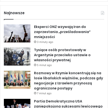
a
i
o
e
t
c
n
u
o
Najnowsze
w
e
k
T
y
m
Eksperci ONZ wzywają Iran do
b
e
u
i
zaprzestania „prześladowania”
mniejszości
o
d
b
3 minuty ago
o
I
e
Tysiące osób protestowały w
Argentynie przeciwko ustawie o
k
n
własności prywatnej
5 minut ago
Rozmowy w Rzymie koncentrują się na
losie libańskich więźniów, podczas gdy
negocjacje z Izraelem przynoszą
ograniczone postępy
7 minut ago
Partia Demokratyczna USA
zaniepokojona sukcesami lewicowego