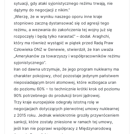
sytuacji, gdy ataki syjonistycznego reżimu trwają, nie
dążymy do negocjacji z nikim.”
„Wierzę, że w wyniku naszego oporu inne kraje
stopniowo zaczną dystansować się od agresji tego
reżimu, a wezwania do zakończenia tej wojny już się
rozpoczęły i będą tylko narastać” – dodał. Araghchi,
który ma również wystąpić w piątek przed Radą Praw
Człowieka ONZ w Genewie, stwierdził, że Iran uważa
„Amerykanów za towarzyszy i współpracowników reżimu
syjonistycznego”.
Iran od dawna utrzymuje, że jego program nuklearny ma
charakter pokojowy, choć pozostaje jedynym państwem
nieposiadającym broni atomowej, które wzbogaca uran
do poziomu 60% – to technicznie krótki krok od poziomu
90% potrzebnego do produkcji broni jądrowej.
Trzy kraje europejskie odegrały istotną rolę w
negocjacjach dotyczących pierwotnej umowy nuklearnej
z 2015 roku. Jednak wielokrotnie groziły przywróceniem
sankcji, które zostały zniesione w ramach tej umowy,
jeśli Iran nie poprawi współpracy z Międzynarodową