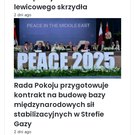
lewicowego skrzydła
i
e
2 dni ago
j
b
a
z
i
e
w
o
j
s
k
Rada Pokoju przygotowuje
o
kontrakt na budowę bazy
w
e
międzynarodowych sił
j
stabilizacyjnych w Strefie
Gazy
2 dni ago