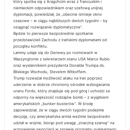
który spotka się z Aragchcim wraz z francuskim i
niemieckim odpowiednikiem oraz szefową unijnej
dyplomacji, powiedział, że „obecnie istnieje okno
czasowe – w ciągu najbliższych dwóch tygodni – by
osiągnąć rozwiązanie dyplomatyczne”.
Będzie to pierwsze bezpośrednie spotkanie
przedstawicieli Zachodu z irańskimi dyplomatami od
początku konfliktu.
Lammy udaje się do Genewy po rozmowach w
Waszyngtonie z sekretarzem stanu USA Marco Rubio
oraz wysłannikiem prezydenta Donalda Trumpa ds.
Bliskiego Wschodu, Steve’em Witkoffem.
Trump rozważał możliwość ataku na Iran poprzez
uderzenie w dobrze chroniony ośrodek wzbogacania
uranu Fordo, który znajduje się pod górą i uchodzi za
odporny na większość rodzajów bomb – z wyjątkiem
amerykańskich „bunker-busterów”. W środę
zapowiedział, że w ciągu dwóch tygodni podejmie
decyzję, czy amerykańska armia weźmie bezpośredni
udział w wojnie, biorąc pod uwagę „znaczną szansę” na
wznowienie negocjacji w sprawie programu nuklearnego