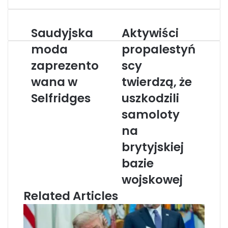
Saudyjska
Aktywiści
S
A
a
k
moda
propalestyń
u
t
zaprezento
scy
d
y
y
w
wana w
twierdzą, że
j
i
s
Selfridges
ś
uszkodzili
k
c
samoloty
a
i
m
p
na
o
r
brytyjskiej
d
o
a
p
bazie
z
a
wojskowej
a
l
p
e
Related Articles
r
s
e
t
z
y