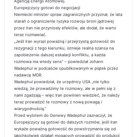
Agencją Energii Atomowej.
Europejczycy gotowi do negocjacji
Niemiecki minister spraw zagranicznych przyznał, że lata
starań o ograniczenie ryzyka rozwoju broni jądrowej
przez Iran nie przyniosły efektów, ale dodał, że warto
teraz rozmawiać.
„Jeśli Iran wyrazi poważną i przejrzystą gotowość do
rezygnacji z tego kierunku, istnieje realna szansa na
zapobieżenie dalszej eskalacji konfliktu, a każda
rozmowa ma wtedy sens” – powiedział Johann
Wadephul w podcaście opublikowanym w piątek przez
nadawcę MDR.
Wadephul powiedział, że urzędnicy USA „nie tylko
wiedzą, że prowadzimy te rozmowy, ale w pełni się z
nami zgadzają – więc Iran powinien wiedzieć, że należy
teraz prowadzić te rozmowy z nową powagą i
wiarygodnością.”
Przed wylotem do Genewy Wadephul zaznaczył, że
Europejczycy są gotowi do dalszych rozmów, jeśli Iran
wykaże poważną gotowość do powstrzymania się od
jakichkolwiek działań mogących prowadzić do produkcji