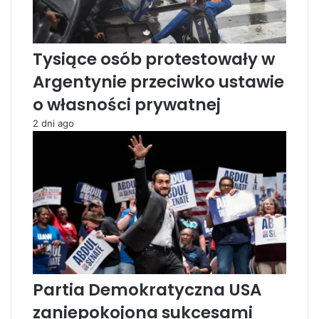
z
i
l
i
Tysiące osób protestowały w
s
Argentynie przeciwko ustawie
a
m
o własności prywatnej
o
l
2 dni ago
o
t
y
n
a
b
r
y
t
y
Partia Demokratyczna USA
j
s
zaniepokojona sukcesami
k