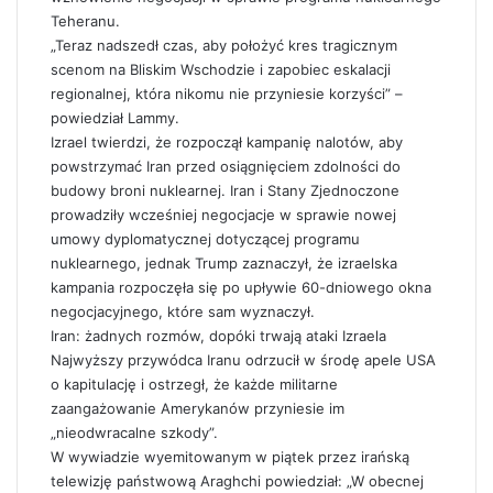
Teheranu.
„Teraz nadszedł czas, aby położyć kres tragicznym
scenom na Bliskim Wschodzie i zapobiec eskalacji
regionalnej, która nikomu nie przyniesie korzyści” –
powiedział Lammy.
Izrael twierdzi, że rozpoczął kampanię nalotów, aby
powstrzymać Iran przed osiągnięciem zdolności do
budowy broni nuklearnej. Iran i Stany Zjednoczone
prowadziły wcześniej negocjacje w sprawie nowej
umowy dyplomatycznej dotyczącej programu
nuklearnego, jednak Trump zaznaczył, że izraelska
kampania rozpoczęła się po upływie 60-dniowego okna
negocjacyjnego, które sam wyznaczył.
Iran: żadnych rozmów, dopóki trwają ataki Izraela
Najwyższy przywódca Iranu odrzucił w środę apele USA
o kapitulację i ostrzegł, że każde militarne
zaangażowanie Amerykanów przyniesie im
„nieodwracalne szkody”.
W wywiadzie wyemitowanym w piątek przez irańską
telewizję państwową Araghchi powiedział: „W obecnej