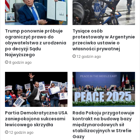
i
i
e
t
:
w
I
ę
z
Trump ponownie próbuje
Tysiące osób
w
r
ograniczyć prawo do
protestowały w Argentynie
N
a
obywatelstwa z urodzenia
przeciwko ustawie o
a
e
po decyzji Sądu
własności prywatnej
b
l
Najwyższego
12 godzin ago
l
s
8 godzin ago
u
k
s
a
:
a
„
r
H
m
i
i
s
a
t
u
Partia Demokratyczna USA
Rada Pokoju przygotowuje
o
zaniepokojona sukcesami
kontrakt na budowę bazy
z
lewicowego skrzydła
międzynarodowych sił
r
n
stabilizacyjnych w Strefie
y
a
12 godzin ago
Gazy
c
j