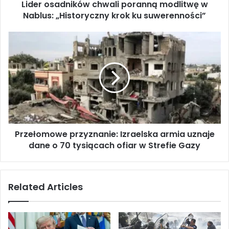
Lider osadników chwali poranną modlitwę w
n
Nablus: „Historyczny krok ku suwerenności”
i
k
ó
P
w
r
c
z
h
e
w
ł
a
o
l
m
i
o
p
w
o
Przełomowe przyznanie: Izraelska armia uznaje
e
r
dane o 70 tysiącach ofiar w Strefie Gazy
p
a
r
n
z
n
y
Related Articles
ą
z
m
n
o
a
d
n
l