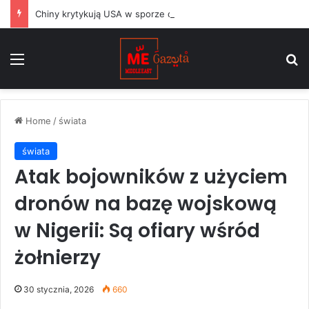
Chiny krytykują USA w sporze dotyczącym Huawei, podczas gdy argentyński Milei balansuje między Waszyngtonem a Pekinem
Menu
S
Home
/
świata
świata
Atak bojowników z użyciem
dronów na bazę wojskową
w Nigerii: Są ofiary wśród
żołnierzy
30 stycznia, 2026
660