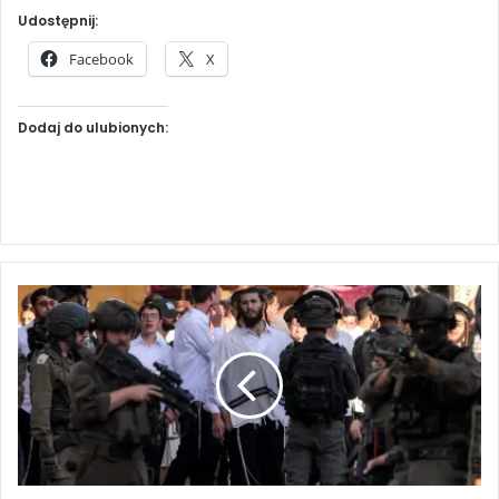
Udostępnij:
Facebook
X
Dodaj do ulubionych:
L
i
d
e
r
o
s
a
d