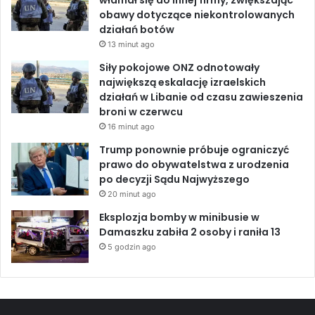
włamał się do innej firmy, zwiększając
”
r
obawy dotyczące niekontrolowanych
w
działań botów
S
13 minut ago
t
r
Siły pokojowe ONZ odnotowały
e
największą eskalację izraelskich
f
działań w Libanie od czasu zawieszenia
i
broni w czerwcu
e
16 minut ago
G
Trump ponownie próbuje ograniczyć
a
prawo do obywatelstwa z urodzenia
z
po decyzji Sądu Najwyższego
y
20 minut ago
Eksplozja bomby w minibusie w
Damaszku zabiła 2 osoby i raniła 13
5 godzin ago