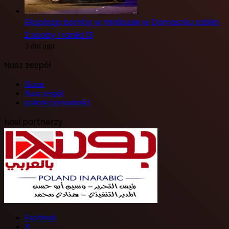
Eksplozja bomby w minibusie w Damaszku zabiła
2 osoby i raniła 13
3 dni ago
Nasz zespół
Home
Nasz zespół
polityki prywatności
Nasi partnerzy
Facebook
X