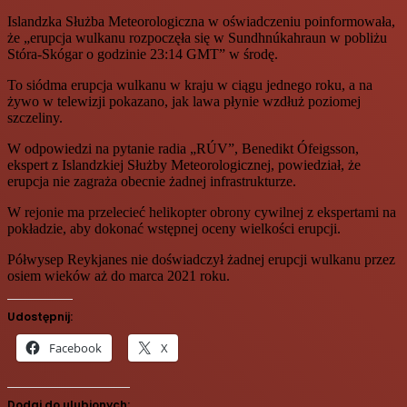
Islandzka Służba Meteorologiczna w oświadczeniu poinformowała,
że „erupcja wulkanu rozpoczęła się w Sundhnúkahraun w pobliżu
Stóra-Skógar o godzinie 23:14 GMT” w środę.
To siódma erupcja wulkanu w kraju w ciągu jednego roku, a na
żywo w telewizji pokazano, jak lawa płynie wzdłuż poziomej
szczeliny.
W odpowiedzi na pytanie radia „RÚV”, Benedikt Ófeigsson,
ekspert z Islandzkiej Służby Meteorologicznej, powiedział, że
erupcja nie zagraża obecnie żadnej infrastrukturze.
W rejonie ma przelecieć helikopter obrony cywilnej z ekspertami na
pokładzie, aby dokonać wstępnej oceny wielkości erupcji.
Półwysep Reykjanes nie doświadczył żadnej erupcji wulkanu przez
osiem wieków aż do marca 2021 roku.
Udostępnij:
Facebook
X
Dodaj do ulubionych: