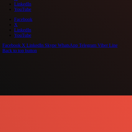
LinkedIn
YouTube
Facebook
X
LinkedIn
YouTube
Facebook
X
LinkedIn
Skype
WhatsApp
Telegram
Viber
Line
Back to top button