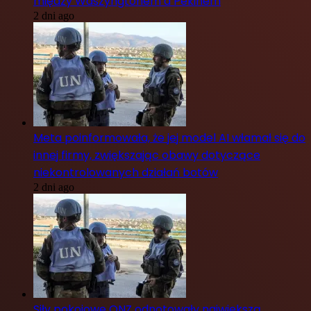
między Waszyngtonem a Pekinem
2 dni ago
Meta poinformowała, że jej model AI włamał się do
innej firmy, zwiększając obawy dotyczące
niekontrolowanych działań botów
2 dni ago
Siły pokojowe ONZ odnotowały największą