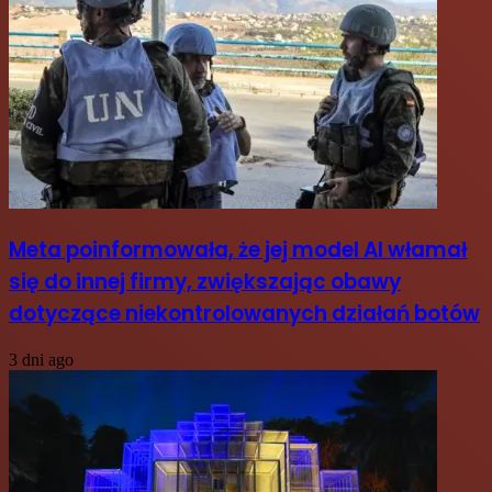
Meta poinformowała, że jej model AI włamał
się do innej firmy, zwiększając obawy
dotyczące niekontrolowanych działań botów
3 dni ago