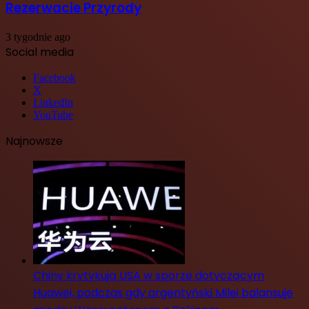
Rezerwacie Przyrody
3 tygodnie ago
Social media
Facebook
X
LinkedIn
YouTube
Najnowsze
Chiny krytykują USA w sporze dotyczącym
Huawei, podczas gdy argentyński Milei balansuje