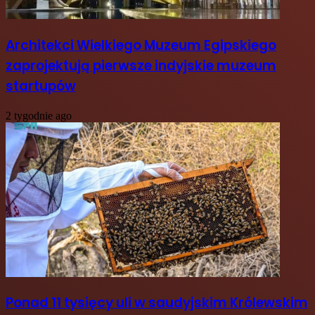
Architekci Wielkiego Muzeum Egipskiego
zaprojektują pierwsze indyjskie muzeum
startupów
2 tygodnie ago
Ponad 11 tysięcy uli w saudyjskim Królewskim