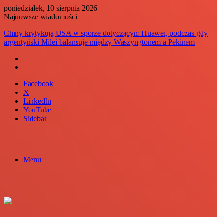
poniedziałek, 10 sierpnia 2026
Najnowsze wiadomości
Chiny krytykują USA w sporze dotyczącym Huawei, podczas gdy
argentyński Milei balansuje między Waszyngtonem a Pekinem
Facebook
X
LinkedIn
YouTube
Sidebar
Menu