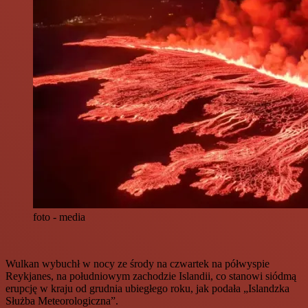
foto - media
Wulkan wybuchł w nocy ze środy na czwartek na półwyspie
Reykjanes, na południowym zachodzie Islandii, co stanowi siódmą
erupcję w kraju od grudnia ubiegłego roku, jak podała „Islandzka
Służba Meteorologiczna”.