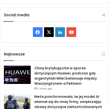
c
o
ó
d
w
n
Social media
i
ą
T
F
X
L
Y
u
r
a
i
o
c
j
c
n
u
ę
Najnowsze
e
k
T
Chiny krytykują USA w sporze
b
e
u
dotyczącym Huawei, podczas gdy
argentyński Milei balansuje między
o
d
b
Waszyngtonem a Pekinem
5 minut ago
o
I
e
Meta poinformowała, że jej model AI
k
n
włamał się do innej firmy, zwiększając
obawy dotyczące niekontrolowanych