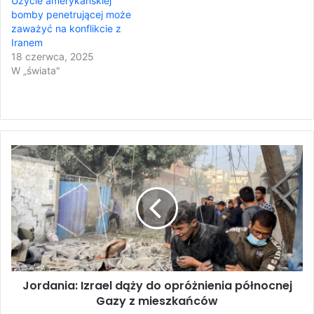
Użycie amerykańskiej
bomby penetrującej może
zaważyć na konflikcie z
Iranem
18 czerwca, 2025
W „świata"
J
o
r
d
a
n
i
a
:
Jordania: Izrael dąży do opróżnienia północnej
I
Gazy z mieszkańców
z
r