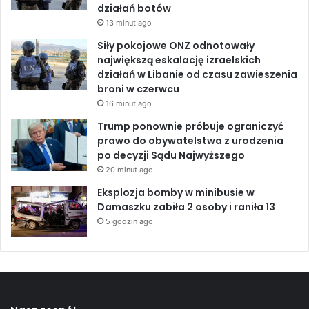
działań botów
13 minut ago
Siły pokojowe ONZ odnotowały
największą eskalację izraelskich
działań w Libanie od czasu zawieszenia
broni w czerwcu
16 minut ago
Trump ponownie próbuje ograniczyć
prawo do obywatelstwa z urodzenia
po decyzji Sądu Najwyższego
20 minut ago
Eksplozja bomby w minibusie w
Damaszku zabiła 2 osoby i raniła 13
5 godzin ago