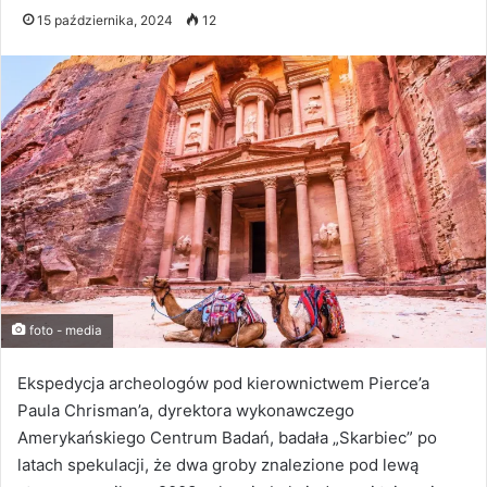
15 października, 2024
12
foto - media
Ekspedycja archeologów pod kierownictwem Pierce’a
Paula Chrisman’a, dyrektora wykonawczego
Amerykańskiego Centrum Badań, badała „Skarbiec” po
latach spekulacji, że dwa groby znalezione pod lewą