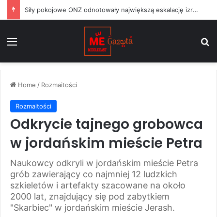
Siły pokojowe ONZ odnotowały największą eskalację izraelskich działań w Libanie od czasu zawieszenia broni w czerwcu
Menu
S
Home
/
Rozmaitości
Rozmaitości
Odkrycie tajnego grobowca
w jordańskim mieście Petra
Naukowcy odkryli w jordańskim mieście Petra
grób zawierający co najmniej 12 ludzkich
szkieletów i artefakty szacowane na około
2000 lat, znajdujący się pod zabytkiem
"Skarbiec" w jordańskim mieście Jerash.