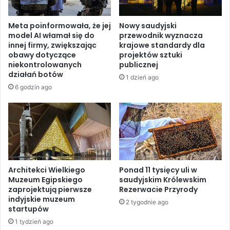
ó
,
ł
3
Meta poinformowała, że jej
Nowy saudyjski
n
s
model AI włamał się do
przewodnik wyznacza
o
t
innej firmy, zwiększając
krajowe standardy dla
c
o
obawy dotyczące
projektów sztuki
n
p
niekontrolowanych
publicznej
e
n
działań botów
1 dzień ago
j
i
6 godzin ago
G
a
a
u
z
d
y
e
z
r
m
z
i
a
e
Architekci Wielkiego
Ponad 11 tysięcy uli w
w
Muzeum Egipskiego
saudyjskim Królewskim
s
e
zaprojektują pierwsze
Rezerwacie Przyrody
z
w
indyjskie muzeum
k
s
2 tygodnie ago
startupów
a
c
1 tydzień ago
ń
h