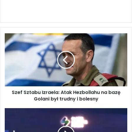
S
z
e
f
S
z
t
a
b
Szef Sztabu Izraela: Atak Hezbollahu na bazę
u
Golani był trudny i bolesny
I
z
r
P
a
o
e
d
l
p