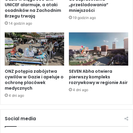
ę
e
UNICEF alarmuje, a ataki
„prześladowania”
G
n
osadników na Zachodnim
mniejszości
o
i
Brzegu trwają
19 godzin ago
l
e
14 godzin ago
a
p
n
i
i
e
b
r
y
w
ł
s
t
z
r
e
ONZ potępia zabójstwa
SEVEN Abha otwiera
u
cywilów w Gazie i apeluje o
pierwszy kompleks
g
ochronę placówek
rozrywkowy w regionie Asir
d
o
medycznych
n
d
4 dni ago
y
n
4 dni ago
i
i
b
a
o
Ś
Social media
l
w
e
i
s
a