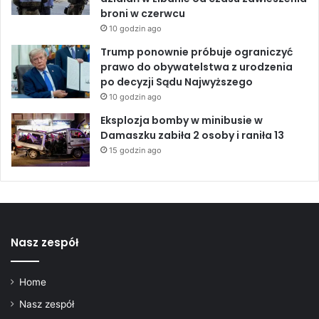
e
broni w czerwcu
g
10 godzin ago
o
Trump ponownie próbuje ograniczyć
2
prawo do obywatelstwa z urodzenia
0
po decyzji Sądu Najwyższego
2
10 godzin ago
4
w
Eksplozja bomby w minibusie w
A
Damaszku zabiła 2 osoby i raniła 13
r
15 godzin ago
a
b
i
i
S
a
Nasz zespół
u
d
y
Home
j
Nasz zespół
s