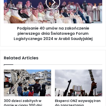
a
i
:
s
A
a
t
n
a
i
k
Podpisanie 40 umów na zakończenie
e
H
pierwszego dnia Światowego Forum
4
e
0
Logistycznego 2024 w Arabii Saudyjskiej
z
u
b
m
o
ó
Related Articles
l
w
l
n
a
a
h
z
u
a
n
k
a
o
b
ń
a
c
300 dzieci zabitych w
Eksperci ONZ wzywają Iran
z
z
Gazie w ciągu 300 dni;
do zaprzestania