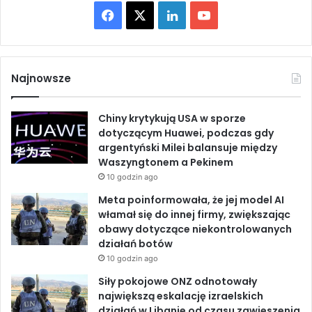
n
F
X
L
Y
t
y
o
a
i
o
w
e
c
n
u
g
Najnowsze
o
e
k
T
F
o
Chiny krytykują USA w sporze
b
e
u
r
dotyczącym Huawei, podczas gdy
u
argentyński Milei balansuje między
o
d
b
m
Waszyngtonem a Pekinem
L
10 godzin ago
o
I
e
o
Meta poinformowała, że jej model AI
g
k
n
włamał się do innej firmy, zwiększając
i
obawy dotyczące niekontrolowanych
s
działań botów
t
10 godzin ago
y
c
Siły pokojowe ONZ odnotowały
z
największą eskalację izraelskich
n
działań w Libanie od czasu zawieszenia