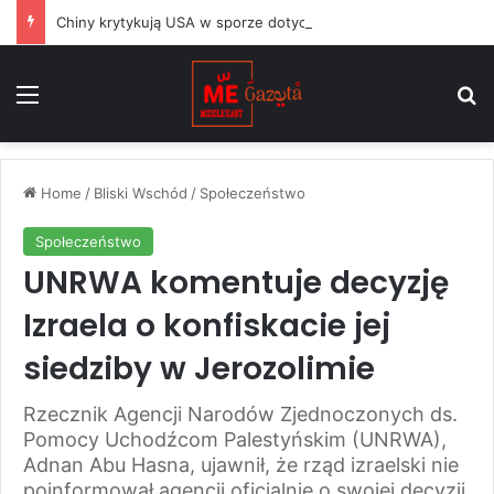
Chiny krytykują USA w sporze dotyczącym Huawei, podczas gdy argentyński Milei balansuje między Waszyngtonem a Pekinem
Menu
S
Home
/
Bliski Wschód
/
Społeczeństwo
Społeczeństwo
UNRWA komentuje decyzję
Izraela o konfiskacie jej
siedziby w Jerozolimie
Rzecznik Agencji Narodów Zjednoczonych ds.
Pomocy Uchodźcom Palestyńskim (UNRWA),
Adnan Abu Hasna, ujawnił, że rząd izraelski nie
poinformował agencji oficjalnie o swojej decyzji