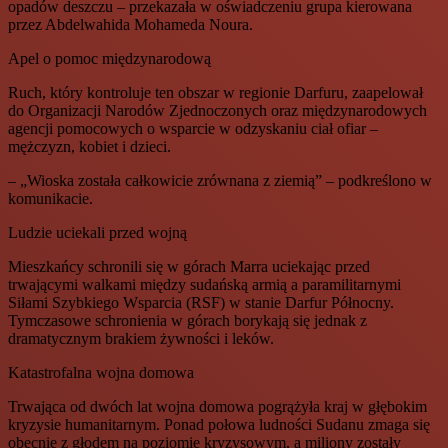
opadów deszczu – przekazała w oświadczeniu grupa kierowana
przez Abdelwahida Mohameda Noura.
Apel o pomoc międzynarodową
Ruch, który kontroluje ten obszar w regionie Darfuru, zaapelował
do Organizacji Narodów Zjednoczonych oraz międzynarodowych
agencji pomocowych o wsparcie w odzyskaniu ciał ofiar –
mężczyzn, kobiet i dzieci.
– „Wioska została całkowicie zrównana z ziemią” – podkreślono w
komunikacie.
Ludzie uciekali przed wojną
Mieszkańcy schronili się w górach Marra uciekając przed
trwającymi walkami między sudańską armią a paramilitarnymi
Siłami Szybkiego Wsparcia (RSF) w stanie Darfur Północny.
Tymczasowe schronienia w górach borykają się jednak z
dramatycznym brakiem żywności i leków.
Katastrofalna wojna domowa
Trwająca od dwóch lat wojna domowa pogrążyła kraj w głębokim
kryzysie humanitarnym. Ponad połowa ludności Sudanu zmaga się
obecnie z głodem na poziomie kryzysowym, a miliony zostały