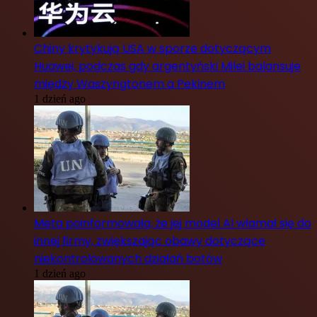
Chiny krytykują USA w sporze dotyczącym
Huawei, podczas gdy argentyński Milei balansuje
między Waszyngtonem a Pekinem
1 dzień ago
Meta poinformowała, że jej model AI włamał się do
innej firmy, zwiększając obawy dotyczące
niekontrolowanych działań botów
1 dzień ago