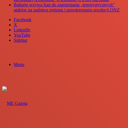
Bahrajn wzywa Iran do zaprzestania „terrorystycznych”
ataków na państwa regionu i przestrzegania rezolucji ONZ
Facebook
X
LinkedIn
YouTube
Sidebar
Menu