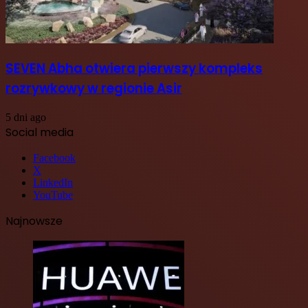
SEVEN Abha otwiera pierwszy kompleks
rozrywkowy w regionie Asir
5 dni ago
Social media
Facebook
X
LinkedIn
YouTube
Najnowsze