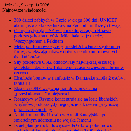
niedziela, 9 sierpnia 2026
Najnowsze wiadomości
300 dzieci zabitych w Gazie w ciągu 300 dni; UNICEF
alarmuje, a ataki osadników na Zachodnim Brzegu trwają
Chiny krytykują USA w sporze dotyczącym Huawei,
podczas gdy argentyński Milei balansuje między
Waszyngtonem a Pekinem
Meta poinformowała, że jej model AI włamał się do innej
firmy, zwiększając obawy dotyczące niekontrolowanych
działań botów
Siły pokojowe ONZ odnotowały największą eskalację
izraelskich działań w Libanie od czasu zawieszenia broni w
czerwcu
Eksplozja bomby w minibusie w Damaszku zabiła 2 osoby i
raniła 13
Eksperci ONZ wzywają Iran do zaprzestania
„prześladowania” mniejszości
Rozmowy w Rzymie koncentrują się na losie libańskich
więźniów, podczas gdy negocjacje z Izraelem przynoszą
ograniczone postępy
Ataki Huti raniły 11 osób w Arabii Saudyjskiej po
śmiertelnym uderzeniu na wojska Jemenu
Izrael planuje rozbudowę osiedla Gilo w południowo-
zachodniej Jerozolimie Wschodniej o 2300 mieszkań