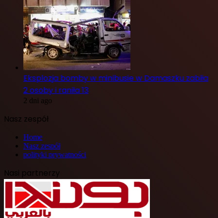
Eksplozja bomby w minibusie w Damaszku zabiła
2 osoby i raniła 13
2 dni ago
Nasz zespół
Home
Nasz zespół
polityki prywatności
Nasi partnerzy