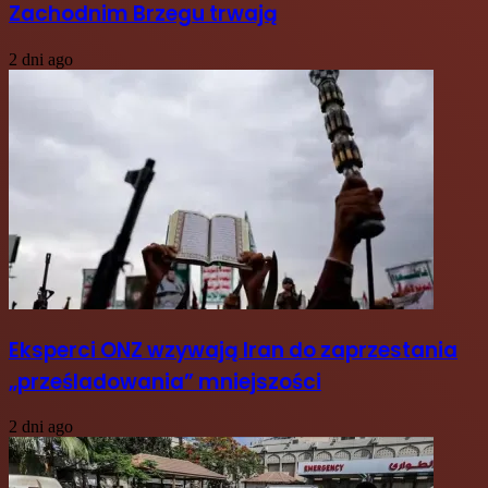
Zachodnim Brzegu trwają
2 dni ago
Eksperci ONZ wzywają Iran do zaprzestania
„prześladowania” mniejszości
2 dni ago