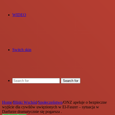
WIDEO
Switch skin
Search for
Home
/
Bliski Wschód
/
Społeczeństwo
/
ONZ apeluje o bezpieczne
wyjście dla cywilów uwięzionych w El-Faszer – sytuacja w
Darfurze dramatycznie się pogarsza .