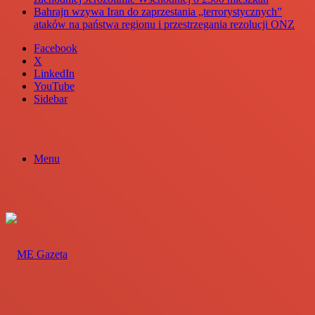
Bahrajn wzywa Iran do zaprzestania „terrorystycznych”
ataków na państwa regionu i przestrzegania rezolucji ONZ
Facebook
X
LinkedIn
YouTube
Sidebar
Menu