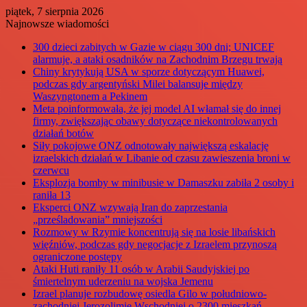
piątek, 7 sierpnia 2026
Najnowsze wiadomości
300 dzieci zabitych w Gazie w ciągu 300 dni; UNICEF
alarmuje, a ataki osadników na Zachodnim Brzegu trwają
Chiny krytykują USA w sporze dotyczącym Huawei,
podczas gdy argentyński Milei balansuje między
Waszyngtonem a Pekinem
Meta poinformowała, że jej model AI włamał się do innej
firmy, zwiększając obawy dotyczące niekontrolowanych
działań botów
Siły pokojowe ONZ odnotowały największą eskalację
izraelskich działań w Libanie od czasu zawieszenia broni w
czerwcu
Eksplozja bomby w minibusie w Damaszku zabiła 2 osoby i
raniła 13
Eksperci ONZ wzywają Iran do zaprzestania
„prześladowania” mniejszości
Rozmowy w Rzymie koncentrują się na losie libańskich
więźniów, podczas gdy negocjacje z Izraelem przynoszą
ograniczone postępy
Ataki Huti raniły 11 osób w Arabii Saudyjskiej po
śmiertelnym uderzeniu na wojska Jemenu
Izrael planuje rozbudowę osiedla Gilo w południowo-
zachodniej Jerozolimie Wschodniej o 2300 mieszkań