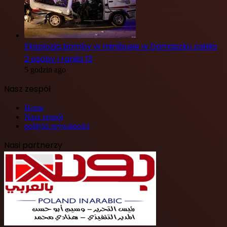
Eksplozja bomby w minibusie w Damaszku zabiła
2 osoby i raniła 13
5 godzin ago
Nasz zespół
Home
Nasz zespół
polityki prywatności
Nasi partnerzy