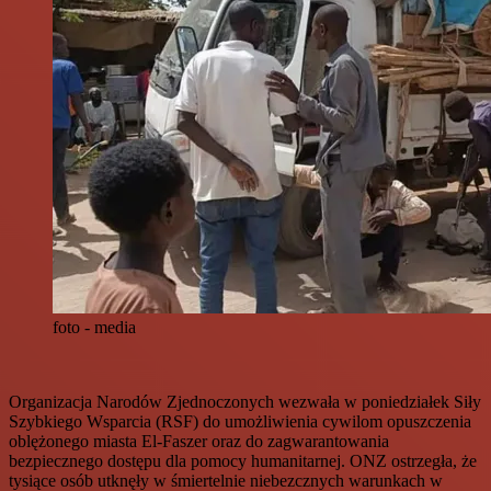
foto - media
Organizacja Narodów Zjednoczonych wezwała w poniedziałek Siły
Szybkiego Wsparcia (RSF) do umożliwienia cywilom opuszczenia
oblężonego miasta El-Faszer oraz do zagwarantowania
bezpiecznego dostępu dla pomocy humanitarnej. ONZ ostrzegła, że
tysiące osób utknęły w śmiertelnie niebezcznych warunkach w