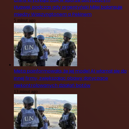
Huawei, podczas gdy argentyński Milei balansuje
między Waszyngtonem a Pekinem
5 minut ago
Meta poinformowała, że jej model AI włamał się do
innej firmy, zwiększając obawy dotyczące
niekontrolowanych działań botów
13 minut ago