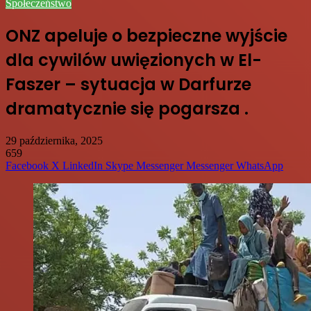
Społeczeństwo
ONZ apeluje o bezpieczne wyjście
dla cywilów uwięzionych w El-
Faszer – sytuacja w Darfurze
dramatycznie się pogarsza .
29 października, 2025
659
Facebook
X
LinkedIn
Skype
Messenger
Messenger
WhatsApp