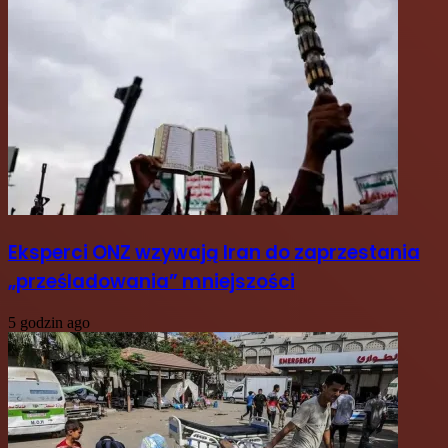
Eksperci ONZ wzywają Iran do zaprzestania
„prześladowania” mniejszości
5 godzin ago