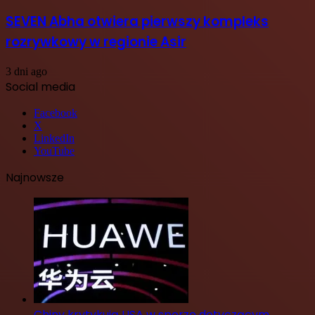
SEVEN Abha otwiera pierwszy kompleks
rozrywkowy w regionie Asir
3 dni ago
Social media
Facebook
X
LinkedIn
YouTube
Najnowsze
Chiny krytykują USA w sporze dotyczącym