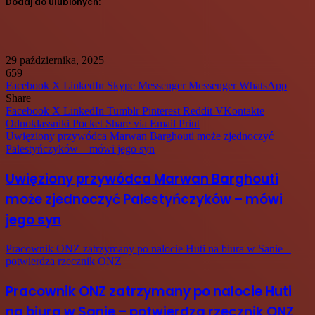
Dodaj do ulubionych:
29 października, 2025
659
Facebook
X
LinkedIn
Skype
Messenger
Messenger
WhatsApp
Share
Facebook
X
LinkedIn
Tumblr
Pinterest
Reddit
VKontakte
Odnoklassniki
Pocket
Share via Email
Print
Uwięziony przywódca Marwan Barghouti może zjednoczyć
Palestyńczyków – mówi jego syn
Uwięziony przywódca Marwan Barghouti
może zjednoczyć Palestyńczyków – mówi
jego syn
Pracownik ONZ zatrzymany po nalocie Huti na biura w Sanie –
potwierdza rzecznik ONZ
Pracownik ONZ zatrzymany po nalocie Huti
na biura w Sanie – potwierdza rzecznik ONZ