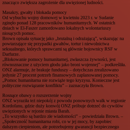
znacząco zwiększa zagrożenie dla uwięzionej ludności.
Masakry, gwałty i blokada pomocy
Od wybuchu wojny domowej w kwietniu 2023 r. w Sudanie
zginęło ponad 128 pracowników humanitarnych. W ostatnich
dniach w El-Faszer zamordowano lokalnych wolontariuszy
niosących pomoc.
Brown opisała sytuację jako „brutalną i odrażającą”, wskazując na
powtarzające się przypadki gwałtów, tortur i niewolnictwa
seksualnego, których sprawcami są głównie bojownicy RSF w
Darfurze.
„Blokowanie pomocy humanitarnej, zwłaszcza żywności, jest
równoznaczne z użyciem głodu jako broni wojennej” – podkreśliła.
ONZ alarmuje, że brakuje funduszy – dotychczas zrealizowano
jedynie 27 procent potrzeb finansowych zaplanowanej pomocy.
„Pomoc humanitarna nie rozwiąże tego kryzysu. Konieczne jest
polityczne rozwiązanie konfliktu” – zaznaczyła Brown.
Rosnące obawy o rozszerzenie wojny
ONZ wyraziła też niepokój z powodu ponownych walk w regionie
Kordofanu, gdzie duży konwój ONZ próbuje dotrzeć do cywilów
uwięzionych w rejonie miasta Barah.
„To wszystko są bardzo złe wiadomości” – powiedziała Brown. –
„Społeczność humanitarna robi, co w jej mocy, by zapobiec
dalszym cierpieniom, ale potrzebujemy gwarancji bezpiecznego