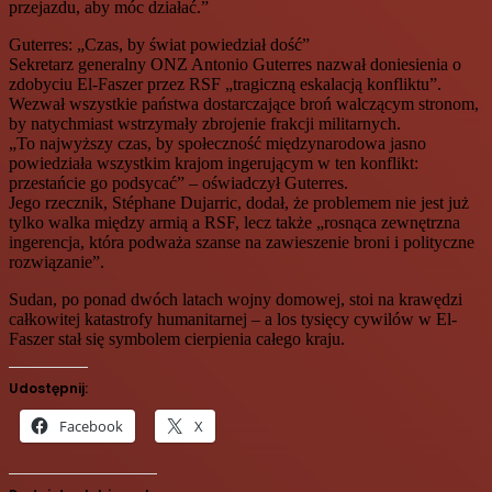
przejazdu, aby móc działać.”
Guterres: „Czas, by świat powiedział dość”
Sekretarz generalny ONZ Antonio Guterres nazwał doniesienia o
zdobyciu El-Faszer przez RSF „tragiczną eskalacją konfliktu”.
Wezwał wszystkie państwa dostarczające broń walczącym stronom,
by natychmiast wstrzymały zbrojenie frakcji militarnych.
„To najwyższy czas, by społeczność międzynarodowa jasno
powiedziała wszystkim krajom ingerującym w ten konflikt:
przestańcie go podsycać” – oświadczył Guterres.
Jego rzecznik, Stéphane Dujarric, dodał, że problemem nie jest już
tylko walka między armią a RSF, lecz także „rosnąca zewnętrzna
ingerencja, która podważa szanse na zawieszenie broni i polityczne
rozwiązanie”.
Sudan, po ponad dwóch latach wojny domowej, stoi na krawędzi
całkowitej katastrofy humanitarnej – a los tysięcy cywilów w El-
Faszer stał się symbolem cierpienia całego kraju.
Udostępnij:
Facebook
X