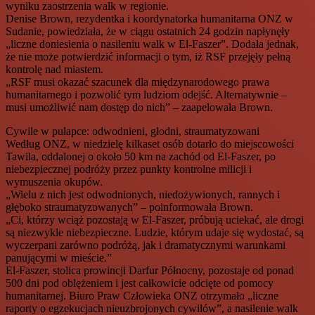
wyniku zaostrzenia walk w regionie.
Denise Brown, rezydentka i koordynatorka humanitarna ONZ w
Sudanie, powiedziała, że w ciągu ostatnich 24 godzin napłynęły
„liczne doniesienia o nasileniu walk w El-Faszer”. Dodała jednak,
że nie może potwierdzić informacji o tym, iż RSF przejęły pełną
kontrolę nad miastem.
„RSF musi okazać szacunek dla międzynarodowego prawa
humanitarnego i pozwolić tym ludziom odejść. Alternatywnie –
musi umożliwić nam dostęp do nich” – zaapelowała Brown.
Cywile w pułapce: odwodnieni, głodni, straumatyzowani
Według ONZ, w niedzielę kilkaset osób dotarło do miejscowości
Tawila, oddalonej o około 50 km na zachód od El-Faszer, po
niebezpiecznej podróży przez punkty kontrolne milicji i
wymuszenia okupów.
„Wielu z nich jest odwodnionych, niedożywionych, rannych i
głęboko straumatyzowanych” – poinformowała Brown.
„Ci, którzy wciąż pozostają w El-Faszer, próbują uciekać, ale drogi
są niezwykle niebezpieczne. Ludzie, którym udaje się wydostać, są
wyczerpani zarówno podróżą, jak i dramatycznymi warunkami
panującymi w mieście.”
El-Faszer, stolica prowincji Darfur Północny, pozostaje od ponad
500 dni pod oblężeniem i jest całkowicie odcięte od pomocy
humanitarnej. Biuro Praw Człowieka ONZ otrzymało „liczne
raporty o egzekucjach nieuzbrojonych cywilów”, a nasilenie walk