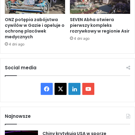
d
i
n
ę
i
ć
ONZ potępia zabójstwa
SEVEN Abha otwiera
o
cywilów w Gazie i apeluje o
pierwszy kompleks
m
ochronę placówek
rozrywkowy w regionie Asir
w
i
medycznych
y
ę
4 dni ago
c
d
4 dni ago
h
z
p
y
r
I
Social media
z
z
e
r
d
a
m
F
X
L
Y
e
i
l
a
i
o
e
e
ś
m
c
n
u
c
a
Najnowsze
i
L
e
k
T
a
i
c
b
Chiny krytykują USA w sporze