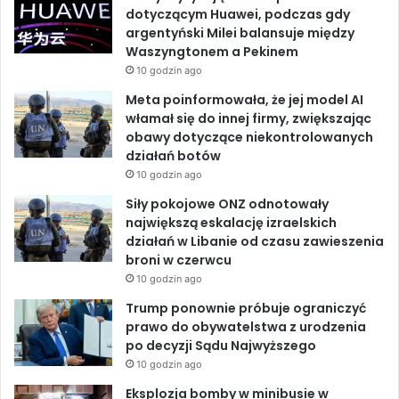
b
e
u
h
a
dotyczącym Huawei, podczas gdy
B
n
argentyński Milei balansuje między
o
d
b
e
e
Waszyngtonem a Pekinem
j
m
10 godzin ago
o
I
e
r
Meta poinformowała, że jej model AI
u
k
n
włamał się do innej firmy, zwiększając
t
obawy dotyczące niekontrolowanych
u
działań botów
10 godzin ago
Siły pokojowe ONZ odnotowały
największą eskalację izraelskich
działań w Libanie od czasu zawieszenia
broni w czerwcu
10 godzin ago
Trump ponownie próbuje ograniczyć
prawo do obywatelstwa z urodzenia
po decyzji Sądu Najwyższego
10 godzin ago
Eksplozja bomby w minibusie w