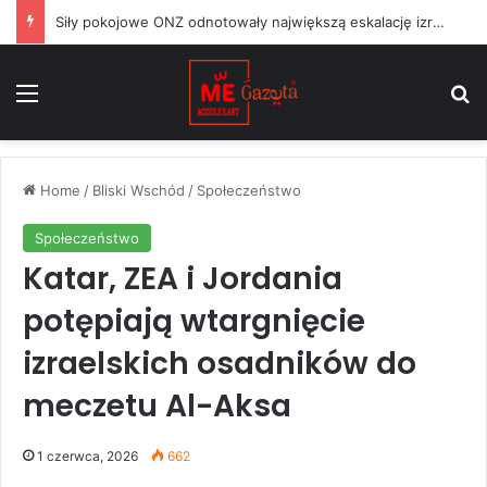
Siły pokojowe ONZ odnotowały największą eskalację izraelskich działań w Libanie od czasu zawieszenia broni w czerwcu
Menu
S
Home
/
Bliski Wschód
/
Społeczeństwo
Społeczeństwo
Katar, ZEA i Jordania
potępiają wtargnięcie
izraelskich osadników do
meczetu Al-Aksa
1 czerwca, 2026
662