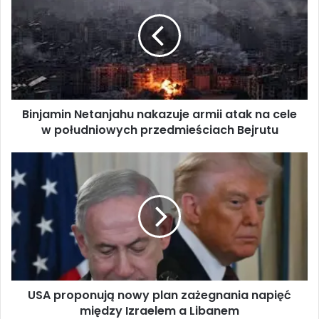
n
j
a
m
i
n
N
Binjamin Netanjahu nakazuje armii atak na cele
e
w południowych przedmieściach Bejrutu
t
a
n
U
j
S
a
A
h
p
u
r
n
o
a
p
k
o
a
n
z
USA proponują nowy plan zażegnania napięć
u
u
między Izraelem a Libanem
j