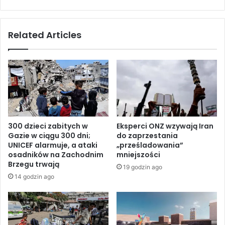
j
ą
e
n
a
o
Related Articles
r
w
m
y
i
p
i
l
a
a
t
n
a
z
k
a
n
ż
300 dzieci zabitych w
Eksperci ONZ wzywają Iran
a
e
Gazie w ciągu 300 dni;
do zaprzestania
c
g
UNICEF alarmuje, a ataki
„prześladowania”
e
n
osadników na Zachodnim
mniejszości
l
a
Brzegu trwają
19 godzin ago
e
n
14 godzin ago
w
i
p
a
o
n
ł
a
u
p