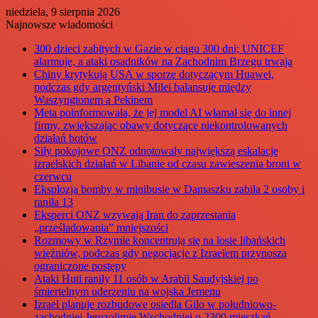
niedziela, 9 sierpnia 2026
Najnowsze wiadomości
300 dzieci zabitych w Gazie w ciągu 300 dni; UNICEF
alarmuje, a ataki osadników na Zachodnim Brzegu trwają
Chiny krytykują USA w sporze dotyczącym Huawei,
podczas gdy argentyński Milei balansuje między
Waszyngtonem a Pekinem
Meta poinformowała, że jej model AI włamał się do innej
firmy, zwiększając obawy dotyczące niekontrolowanych
działań botów
Siły pokojowe ONZ odnotowały największą eskalację
izraelskich działań w Libanie od czasu zawieszenia broni w
czerwcu
Eksplozja bomby w minibusie w Damaszku zabiła 2 osoby i
raniła 13
Eksperci ONZ wzywają Iran do zaprzestania
„prześladowania” mniejszości
Rozmowy w Rzymie koncentrują się na losie libańskich
więźniów, podczas gdy negocjacje z Izraelem przynoszą
ograniczone postępy
Ataki Huti raniły 11 osób w Arabii Saudyjskiej po
śmiertelnym uderzeniu na wojska Jemenu
Izrael planuje rozbudowę osiedla Gilo w południowo-
zachodniej Jerozolimie Wschodniej o 2300 mieszkań