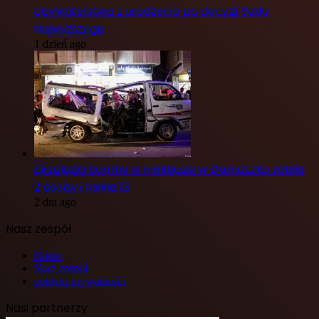
obywatelstwa z urodzenia po decyzji Sądu
Najwyższego
1 dzień ago
Eksplozja bomby w minibusie w Damaszku zabiła
2 osoby i raniła 13
2 dni ago
Nasz zespół
Home
Nasz zespół
polityki prywatności
Nasi partnerzy