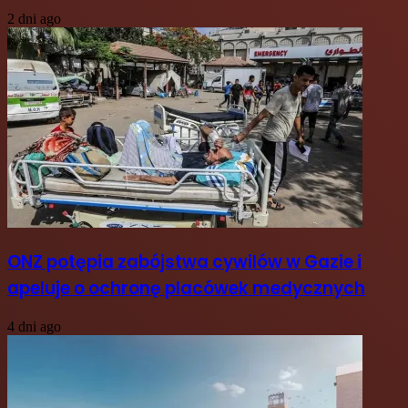
2 dni ago
ONZ potępia zabójstwa cywilów w Gazie i
apeluje o ochronę placówek medycznych
4 dni ago