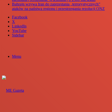
Bahrajn wzywa Iran do zaprzestania „terrorystycznych”
ataków na państwa regionu i przestrzegania rezolucji ONZ
Facebook
X
LinkedIn
YouTube
Sidebar
Menu