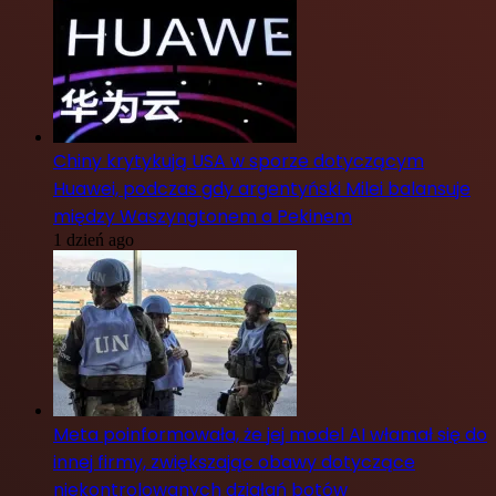
Chiny krytykują USA w sporze dotyczącym
Huawei, podczas gdy argentyński Milei balansuje
między Waszyngtonem a Pekinem
1 dzień ago
Meta poinformowała, że jej model AI włamał się do
innej firmy, zwiększając obawy dotyczące
niekontrolowanych działań botów