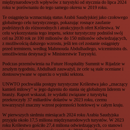
międzynarodowych wpływów z turystyki od stycznia do lipca 2024
roku w porównaniu do tego samego okresu w 2019 roku.
Te osiągnięcia wzmacniają status Arabii Saudyjskiej jako czołowego
globalnego celu turystycznego, pokazując rosnące zaufanie
podróżnych do różnorodnych i atrakcyjnych ofert Królestwa. W
celu wykorzystania tego impetu, sektor turystyczny podniósł swój
cel na 2030 rok ze 100 milionów do 150 milionów odwiedzających,
z możliwością dalszego wzrostu, jeśli ten cel zostanie osiągnięty
przed terminem, według Mahmouda Abdulhadiego, wiceministra ds.
umożliwienia destynacji w Ministerstwie Turystyki.
Podczas przemówienia na Future Hospitality Summit w Rijadzie w
zeszłym tygodniu, Abdulhadi zauważył, że cele są stale oceniane i
dostosowywane w oparciu o wyniki sektora.
UNWTO pochwaliła postępy turystyczne Królestwa jako „znaczący
kamień milowy” w jego dążeniu do stania się globalnym liderem w
branży. Raport wskazał, że wydatki związane z turystyką
przekroczyły 37 miliardów dolarów w 2023 roku, czemu
towarzyszył znaczny wzrost pojemności hotelowej w całym kraju.
W pierwszych siedmiu miesiącach 2024 roku Arabia Saudyjska
przyjęła około 17,5 miliona międzynarodowych turystów. W 2023
roku Królestwo gościło 27,4 miliona odwiedzających, co stanowi