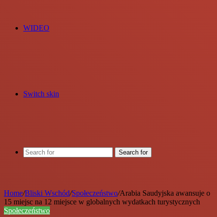
WIDEO
Switch skin
Search for
Home
/
Bliski Wschód
/
Społeczeństwo
/
Arabia Saudyjska awansuje o
15 miejsc na 12 miejsce w globalnych wydatkach turystycznych
Społeczeństwo