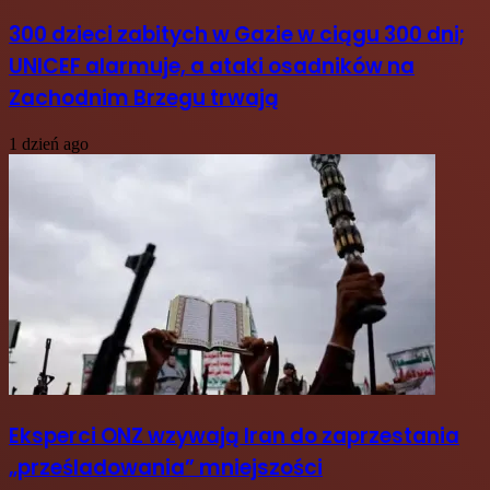
300 dzieci zabitych w Gazie w ciągu 300 dni;
UNICEF alarmuje, a ataki osadników na
Zachodnim Brzegu trwają
1 dzień ago
Eksperci ONZ wzywają Iran do zaprzestania
„prześladowania” mniejszości