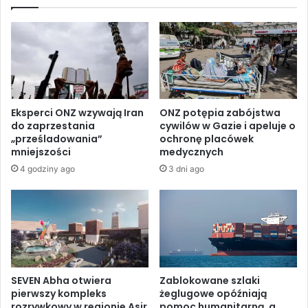
f
h
a
o
n
d
i
n
a
i
z
m
a
B
p
r
Eksperci ONZ wzywają Iran
ONZ potępia zabójstwa
r
z
do zaprzestania
cywilów w Gazie i apeluje o
o
e
„prześladowania”
ochronę placówek
s
g
mniejszości
medycznych
z
u
4 godziny ago
3 dni ago
e
p
n
a
i
l
a
e
d
s
l
t
a
y
i
ń
SEVEN Abha otwiera
Zablokowane szlaki
z
s
pierwszy kompleks
żeglugowe opóźniają
r
rozrywkowy w regionie Asir
pomoc humanitarną, a
k