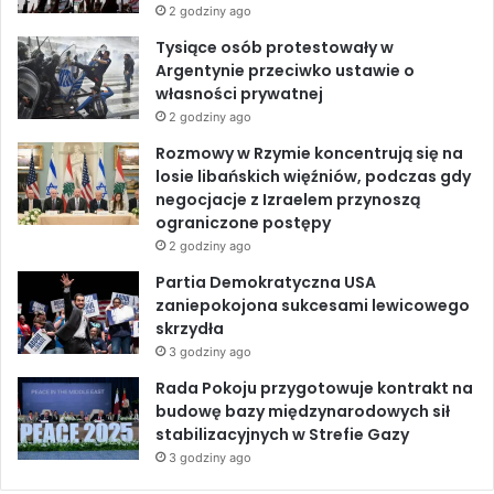
w
2 godziny ago
y
o
I
e
Tysiące osób protestowały w
c
Argentynie przeciwko ustawie o
h
k
n
własności prywatnej
n
2 godziny ago
a
t
Rozmowy w Rzymie koncentrują się na
a
losie libańskich więźniów, podczas gdy
r
negocjacje z Izraelem przynoszą
g
ograniczone postępy
i
2 godziny ago
w
Partia Demokratyczna USA
K
zaniepokojona sukcesami lewicowego
i
skrzydła
e
3 godziny ago
l
c
Rada Pokoju przygotowuje kontrakt na
a
budowę bazy międzynarodowych sił
c
stabilizacyjnych w Strefie Gazy
h
3 godziny ago