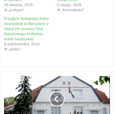
29 sierpnia, 2025
6 lutego, 2026
W „polityka"
W „Rozmaitości"
Przyjęcie Ambasady Arabii
Saudyjskiej w Warszawie z
okazji 94 rocznicy Dnia
Narodowego Królestwa
Arabii Saudyjskiej
8 października, 2024
W „wideo"
A
m
b
a
s
a
d