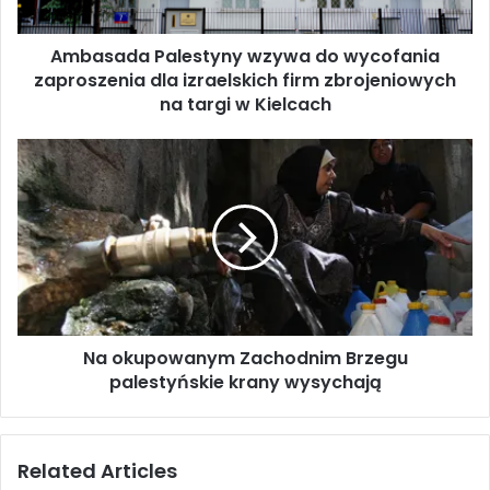
a
P
Ambasada Palestyny wzywa do wycofania
a
zaproszenia dla izraelskich firm zbrojeniowych
l
e
na targi w Kielcach
s
t
N
y
a
n
o
y
k
w
u
z
p
y
o
w
w
a
a
d
Na okupowanym Zachodnim Brzegu
n
o
palestyńskie krany wysychają
y
w
m
y
Z
c
a
Related Articles
o
c