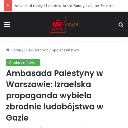
Ataki Huti raniły 11 osób w Arabii Saudyjskiej po śmiertelnym uderzeniu na wojska Jemenu
Menu
S
Home
/
Bliski Wschód
/
Społeczeństwo
Społeczeństwo
Ambasada Palestyny w
Warszawie: Izraelska
propaganda wybiela
zbrodnie ludobójstwa w
Gazie