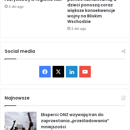
dzieci ponoszą coraz
a
i
3 dni ago
większe konsekwencje
e
e
wojny na Bliskim
l
k
Wschodzie
s
r
3 dni ago
k
a
i
n
c
y
h
w
Social media
f
y
i
s
r
y
F
X
L
Y
m
c
z
h
a
i
o
b
a
r
j
c
n
u
o
ą
Najnowsze
j
e
k
T
e
Eksperci ONZ wzywają Iran do
n
b
e
u
zaprzestania „prześladowania”
i
mniejszości
o
o
d
b