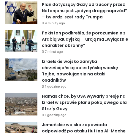
Plan dotyczący Gazy odrzucony przez
e
b
e
u
Netanjahu jest „jedyną drogą naprzód”
l
– twierdzi szef rady Trumpa
u
o
d
b
i
4 minuty ago
C
o
I
e
Pakistan podkreśla, że porozumienie z
z
Arabią Saudyjską i Turcją ma „wyłącznie
a
k
n
charakter obronny”
d
7 minut ago
u
w
Izraelskie wojsko zamyka
w
chrześcijańską palestyńską wioskę
y
Tajbe, powołując się na ataki
s
osadników
o
1 godzinę ago
k
Hamas chce, by USA wywarły presję na
o
Izrael w sprawie planu pokojowego dla
ś
Strefy Gazy
c
1 godzinę ago
i
m
Jemeńskie wojsko zapowiada
i
odpowiedź po ataku Huti na Al-Mochę