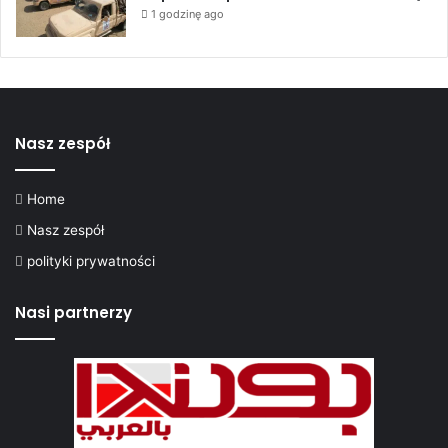
l
1 godzinę ago
i
a
r
d
a
d
Nasz zespół
o
l
a
Home
r
Nasz zespół
ó
w
polityki prywatności
Nasi partnerzy