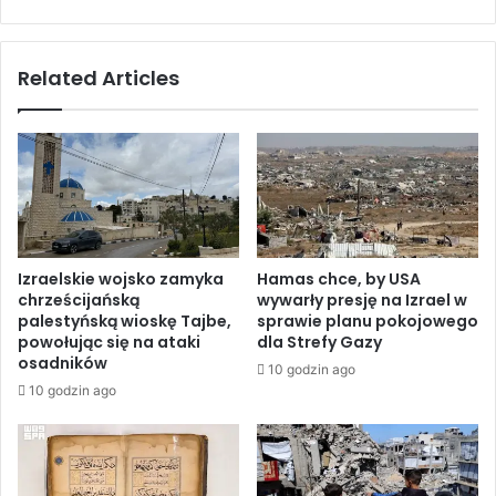
e
D
j
ż
s
e
Related Articles
c
d
z
d
a
a
a
”
t
d
a
l
k
a
o
d
w
a
Izraelskie wojsko zamyka
Hamas chce, by USA
a
r
chrześcijańską
wywarły presję na Izrael w
n
c
palestyńską wioskę Tajbe,
sprawie planu pokojowego
y
z
powołując się na ataki
dla Strefy Gazy
c
y
osadników
10 godzin ago
h
ń
10 godzin ago
p
c
r
ó
z
w
e
:
z
Z