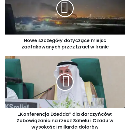
e
s
z
c
z
e
Nowe szczegóły dotyczące miejsc
g
zaatakowanych przez Izrael w Iranie
ó
ł
y
„
d
K
o
o
t
n
y
f
c
e
z
r
ą
e
c
n
e
„Konferencja Dżedda” dla darczyńców:
c
m
Zobowiązania na rzecz Sahelu i Czadu w
j
i
a
wysokości miliarda dolarów