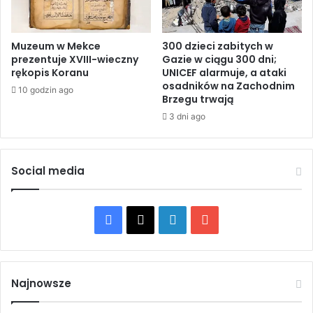
I
o
z
b
r
o
Muzeum w Mekce
300 dzieci zabitych w
a
prezentuje XVIII-wieczny
Gazie w ciągu 300 dni;
w
rękopis Koranu
UNICEF alarmuje, a ataki
e
i
osadników na Zachodnim
l
ą
10 godzin ago
Brzegu trwają
w
z
I
3 dni ago
a
r
n
a
i
n
a
Social media
i
n
e
a
r
F
X
L
Y
z
e
a
i
o
c
z
c
n
u
S
Najnowsze
a
e
k
T
h