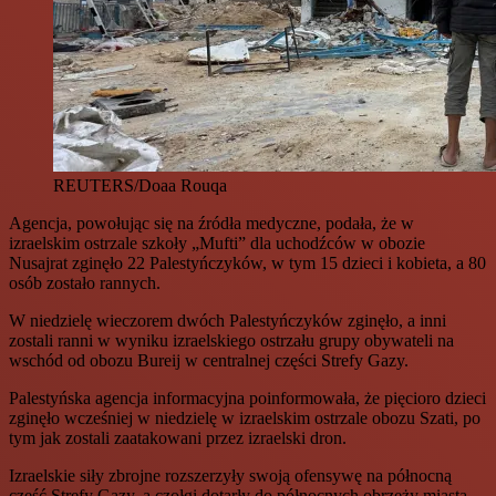
REUTERS/Doaa Rouqa
Agencja, powołując się na źródła medyczne, podała, że w
izraelskim ostrzale szkoły „Mufti” dla uchodźców w obozie
Nusajrat zginęło 22 Palestyńczyków, w tym 15 dzieci i kobieta, a 80
osób zostało rannych.
W niedzielę wieczorem dwóch Palestyńczyków zginęło, a inni
zostali ranni w wyniku izraelskiego ostrzału grupy obywateli na
wschód od obozu Bureij w centralnej części Strefy Gazy.
Palestyńska agencja informacyjna poinformowała, że pięcioro dzieci
zginęło wcześniej w niedzielę w izraelskim ostrzale obozu Szati, po
tym jak zostali zaatakowani przez izraelski dron.
Izraelskie siły zbrojne rozszerzyły swoją ofensywę na północną
część Strefy Gazy, a czołgi dotarły do północnych obrzeży miasta