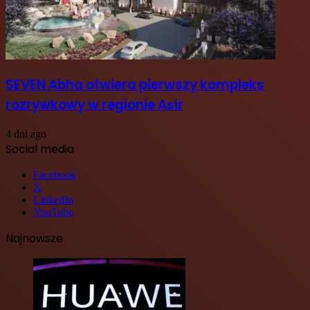
SEVEN Abha otwiera pierwszy kompleks
rozrywkowy w regionie Asir
4 dni ago
Social media
Facebook
X
LinkedIn
YouTube
Najnowsze