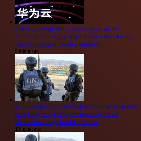
Chiny krytykują USA w sporze dotyczącym
Huawei, podczas gdy argentyński Milei balansuje
między Waszyngtonem a Pekinem
5 minut ago
Meta poinformowała, że jej model AI włamał się do
innej firmy, zwiększając obawy dotyczące
niekontrolowanych działań botów
13 minut ago