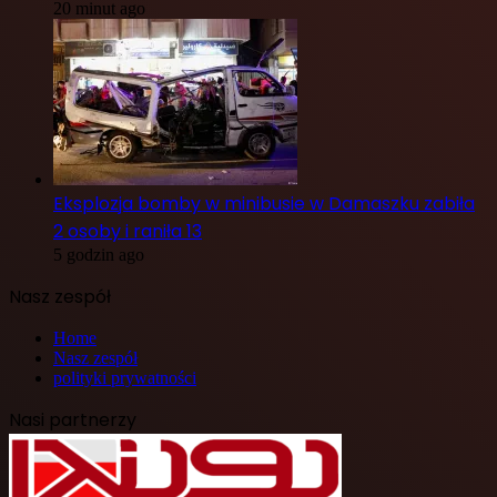
20 minut ago
Eksplozja bomby w minibusie w Damaszku zabiła
2 osoby i raniła 13
5 godzin ago
Nasz zespół
Home
Nasz zespół
polityki prywatności
Nasi partnerzy