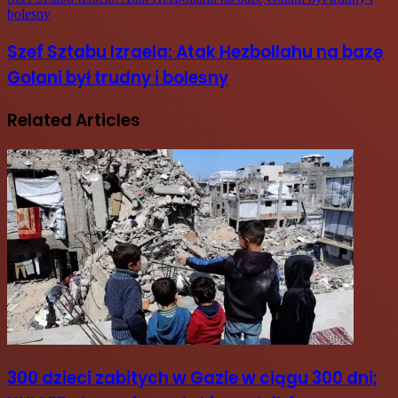
bolesny
Szef Sztabu Izraela: Atak Hezbollahu na bazę
Golani był trudny i bolesny
Related Articles
300 dzieci zabitych w Gazie w ciągu 300 dni;