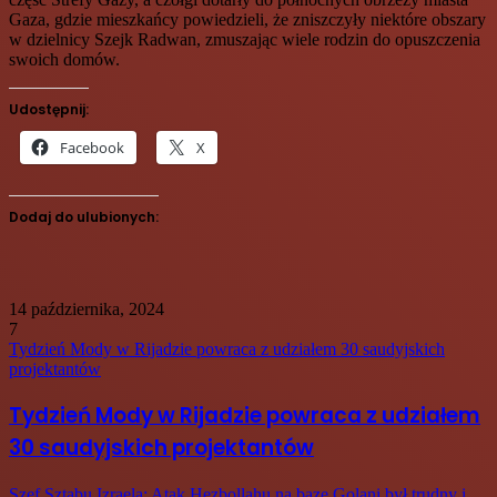
Gaza, gdzie mieszkańcy powiedzieli, że zniszczyły niektóre obszary
w dzielnicy Szejk Radwan, zmuszając wiele rodzin do opuszczenia
swoich domów.
Udostępnij:
Facebook
X
Dodaj do ulubionych:
14 października, 2024
7
Tydzień Mody w Rijadzie powraca z udziałem 30 saudyjskich
projektantów
Tydzień Mody w Rijadzie powraca z udziałem
30 saudyjskich projektantów
Szef Sztabu Izraela: Atak Hezbollahu na bazę Golani był trudny i