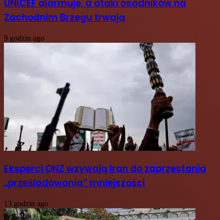
UNICEF alarmuje, a ataki osadników na
Zachodnim Brzegu trwają
9 godzin ago
Eksperci ONZ wzywają Iran do zaprzestania
„prześladowania” mniejszości
13 godzin ago