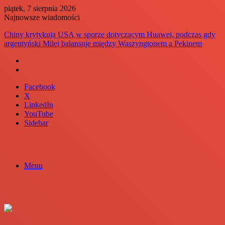
piątek, 7 sierpnia 2026
Najnowsze wiadomości
Chiny krytykują USA w sporze dotyczącym Huawei, podczas gdy
argentyński Milei balansuje między Waszyngtonem a Pekinem
Facebook
X
LinkedIn
YouTube
Sidebar
Menu