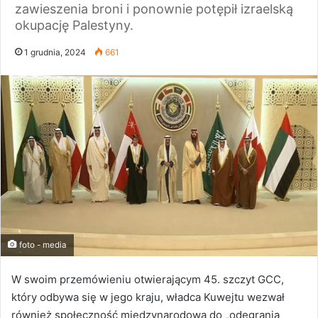
zawieszenia broni i ponownie potępił izraelską
okupację Palestyny.
1 grudnia, 2024
661
foto - media
W swoim przemówieniu otwierającym 45. szczyt GCC,
który odbywa się w jego kraju, władca Kuwejtu wezwał
również społeczność międzynarodową do „odegrania