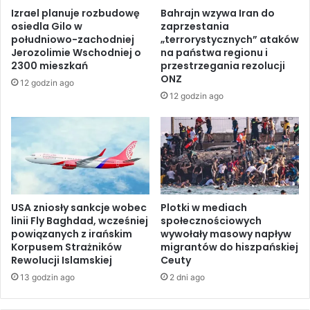
m
z
Izrael planuje rozbudowę
Bahrajn wzywa Iran do
z
ą
osiedla Gilo w
zaprzestania
i
m
południowo-zachodniej
„terrorystycznych” ataków
z
i
Jerozolimie Wschodniej o
na państwa regionu i
r
e
2300 mieszkań
przestrzegania rezolucji
a
j
ONZ
12 godzin ago
e
s
12 godzin ago
l
k
s
ą
k
s
i
i
m
e
z
ć
a
k
k
USA zniosły sankcje wobec
Plotki w mediach
o
linii Fly Baghdad, wcześniej
społecznościowych
ł
l
powiązanych z irańskim
wywołały masowy napływ
a
e
Korpusem Strażników
migrantów do hiszpańskiej
d
j
Rewolucji Islamskiej
Ceuty
n
o
13 godzin ago
2 dni ago
i
w
k
ą
i
n