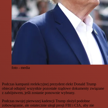
foto - media
Podczas kampanii reelekcyjnej prezydent elekt Donald Trump
obiecał odtajnić wszystkie pozostałe rządowe dokumenty związane
z zabójstwem, jeśli zostanie ponownie wybrany.
Podczas swojej pierwszej kadencji Trump złożył podobne
zobowiązanie, ale ostatecznie uległ presji FBI i CIA, aby nie