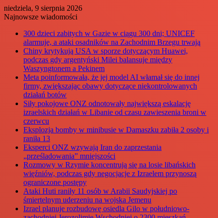
niedziela, 9 sierpnia 2026
Najnowsze wiadomości
300 dzieci zabitych w Gazie w ciągu 300 dni; UNICEF
alarmuje, a ataki osadników na Zachodnim Brzegu trwają
Chiny krytykują USA w sporze dotyczącym Huawei,
podczas gdy argentyński Milei balansuje między
Waszyngtonem a Pekinem
Meta poinformowała, że jej model AI włamał się do innej
firmy, zwiększając obawy dotyczące niekontrolowanych
działań botów
Siły pokojowe ONZ odnotowały największą eskalację
izraelskich działań w Libanie od czasu zawieszenia broni w
czerwcu
Eksplozja bomby w minibusie w Damaszku zabiła 2 osoby i
raniła 13
Eksperci ONZ wzywają Iran do zaprzestania
„prześladowania” mniejszości
Rozmowy w Rzymie koncentrują się na losie libańskich
więźniów, podczas gdy negocjacje z Izraelem przynoszą
ograniczone postępy
Ataki Huti raniły 11 osób w Arabii Saudyjskiej po
śmiertelnym uderzeniu na wojska Jemenu
Izrael planuje rozbudowę osiedla Gilo w południowo-
zachodniej Jerozolimie Wschodniej o 2300 mieszkań