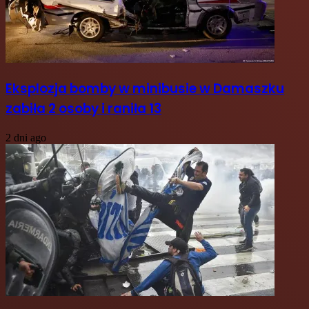
Eksplozja bomby w minibusie w Damaszku
zabiła 2 osoby i raniła 13
2 dni ago