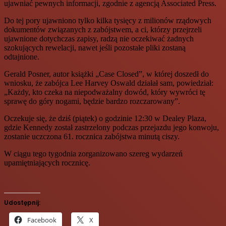
ujawniać pewnych informacji, zgodnie z agencją Associated Press.
Do tej pory ujawniono tylko kilka tysięcy z milionów rządowych
dokumentów związanych z zabójstwem, a ci, którzy przejrzeli
ujawnione dotychczas zapisy, radzą nie oczekiwać żadnych
szokujących rewelacji, nawet jeśli pozostałe pliki zostaną
odtajnione.
Gerald Posner, autor książki „Case Closed”, w której doszedł do
wniosku, że zabójca Lee Harvey Oswald działał sam, powiedział:
„Każdy, kto czeka na niepodważalny dowód, który wywróci tę
sprawę do góry nogami, będzie bardzo rozczarowany”.
Oczekuje się, że dziś (piątek) o godzinie 12:30 w Dealey Plaza,
gdzie Kennedy został zastrzelony podczas przejazdu jego konwoju,
zostanie uczczona 61. rocznica zabójstwa minutą ciszy.
W ciągu tego tygodnia zorganizowano szereg wydarzeń
upamiętniających rocznicę.
Udostępnij:
Facebook
X