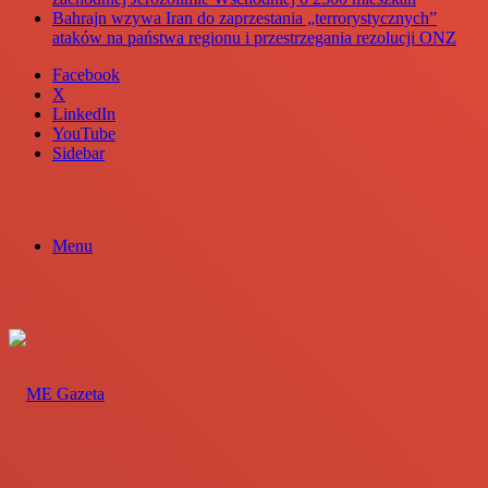
Bahrajn wzywa Iran do zaprzestania „terrorystycznych”
ataków na państwa regionu i przestrzegania rezolucji ONZ
Facebook
X
LinkedIn
YouTube
Sidebar
Menu