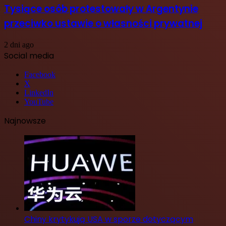
Tysiące osób protestowały w Argentynie
przeciwko ustawie o własności prywatnej
2 dni ago
Social media
Facebook
X
LinkedIn
YouTube
Najnowsze
Chiny krytykują USA w sporze dotyczącym