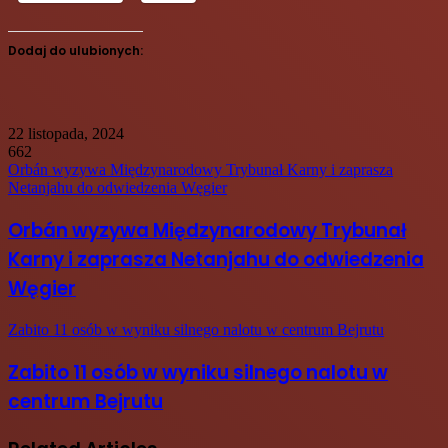
Dodaj do ulubionych:
22 listopada, 2024
662
Orbán wyzywa Międzynarodowy Trybunał Karny i zaprasza
Netanjahu do odwiedzenia Węgier
Orbán wyzywa Międzynarodowy Trybunał
Karny i zaprasza Netanjahu do odwiedzenia
Węgier
Zabito 11 osób w wyniku silnego nalotu w centrum Bejrutu
Zabito 11 osób w wyniku silnego nalotu w
centrum Bejrutu