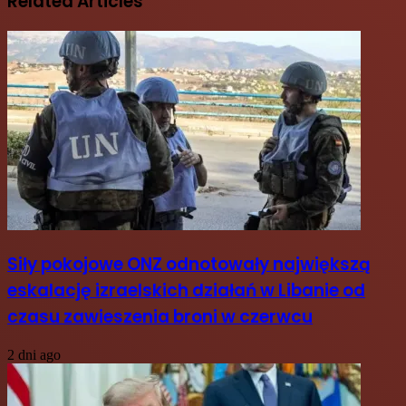
Related Articles
Siły pokojowe ONZ odnotowały największą
eskalację izraelskich działań w Libanie od
czasu zawieszenia broni w czerwcu
2 dni ago