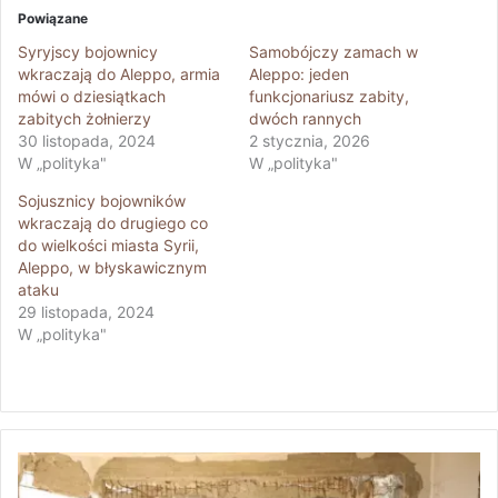
Powiązane
Syryjscy bojownicy
Samobójczy zamach w
wkraczają do Aleppo, armia
Aleppo: jeden
mówi o dziesiątkach
funkcjonariusz zabity,
zabitych żołnierzy
dwóch rannych
30 listopada, 2024
2 stycznia, 2026
W „polityka"
W „polityka"
Sojusznicy bojowników
wkraczają do drugiego co
do wielkości miasta Syrii,
Aleppo, w błyskawicznym
ataku
29 listopada, 2024
W „polityka"
S
o