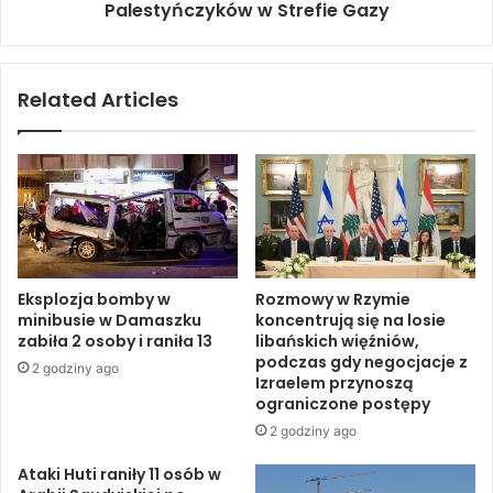
a
Palestyńczyków w Strefie Gazy
a
c
t
z
a
a
k
Related Articles
j
i
ą
w
d
o
o
j
d
s
r
k
u
o
g
w
i
e
Eksplozja bomby w
Rozmowy w Rzymie
e
z
minibusie w Damaszku
koncentrują się na losie
g
a
zabiła 2 osoby i raniła 13
libańskich więźniów,
o
b
podczas gdy negocjacje z
2 godziny ago
c
i
Izraelem przynoszą
o
j
ograniczone postępy
d
a
2 godziny ago
o
j
w
ą
Ataki Huti raniły 11 osób w
i
3