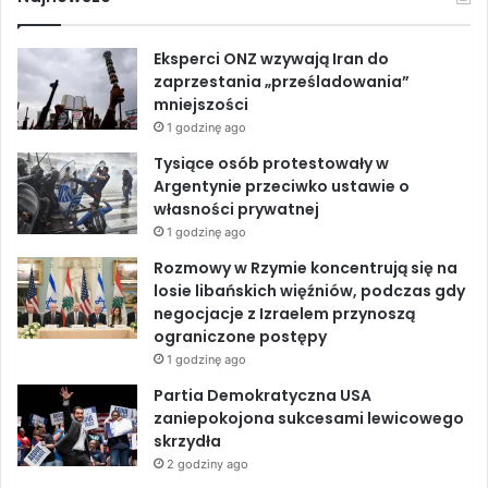
e
i
e
k
T
p
e
Eksperci ONZ wzywają Iran do
p
G
b
e
u
zaprzestania „prześladowania”
o
a
mniejszości
,
z
o
d
b
w
1 godzinę ago
y
b
o
I
e
Tysiące osób protestowały w
ł
Argentynie przeciwko ustawie o
y
k
n
własności prywatnej
s
1 godzinę ago
k
a
Rozmowy w Rzymie koncentrują się na
w
losie libańskich więźniów, podczas gdy
i
negocjacje z Izraelem przynoszą
c
ograniczone postępy
z
1 godzinę ago
n
Partia Demokratyczna USA
y
zaniepokojona sukcesami lewicowego
m
skrzydła
a
2 godziny ago
t