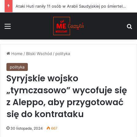
Ataki Huti raniły 11 osób w Arabii Saudyjskiej po śmiertelnym uderzeniu na wojska Jemenu
Menu
S
Home
/
Bliski Wschód
/
polityka
polityka
Syryjskie wojsko
„tymczasowo” wycofuje się
z Aleppo, aby przygotować
się do kontrataku
30 listopada, 2024
667