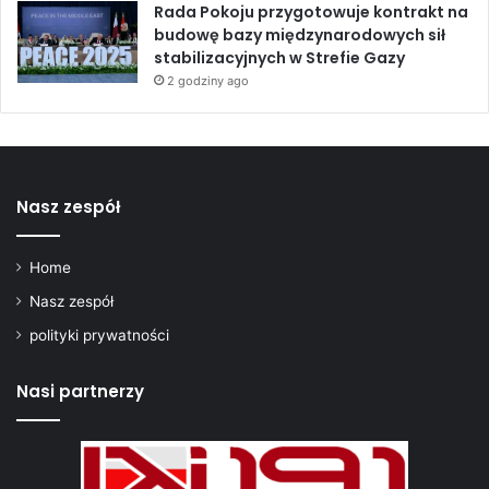
a
Rada Pokoju przygotowuje kontrakt na
k
budowę bazy międzynarodowych sił
u
stabilizacyjnych w Strefie Gazy
2 godziny ago
Nasz zespół
Home
Nasz zespół
polityki prywatności
Nasi partnerzy