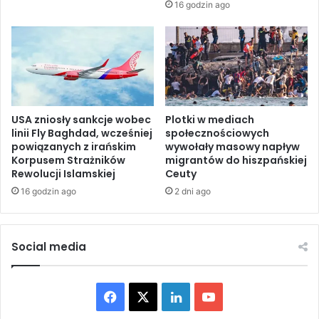
16 godzin ago
w
y
s
ł
a
n
i
USA zniosły sankcje wobec
Plotki w mediach
a
linii Fly Baghdad, wcześniej
społecznościowych
w
powiązanych z irańskim
wywołały masowy napływ
o
Korpusem Strażników
migrantów do hiszpańskiej
j
Rewolucji Islamskiej
Ceuty
s
16 godzin ago
2 dni ago
k
d
o
S
Social media
y
r
i
F
X
L
Y
i