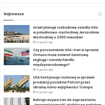
a
i
o
c
n
u
Najnowsze
e
k
T
Izrael planuje rozbudowę osiedla Gilo
b
e
u
w południowo-zachodniej Jerozolimie
Wschodniej o 2300 mieszkań
o
d
b
14 godzin ago
o
I
e
Czy porozumienie USA–Iran w sprawie
Ormuzu może zmienić światową
k
n
żeglugę i zasady handlu
międzynarodowego?
14 godzin ago
USA kontynuuje rozmowy w sprawie
produkcji pocisków Patriot przez
Ukrainę mimo wątpliwości Trumpa
15 godzin ago
Bahrajn wzywa Iran do zaprzestania
„terrorystycznych” ataków na państwa