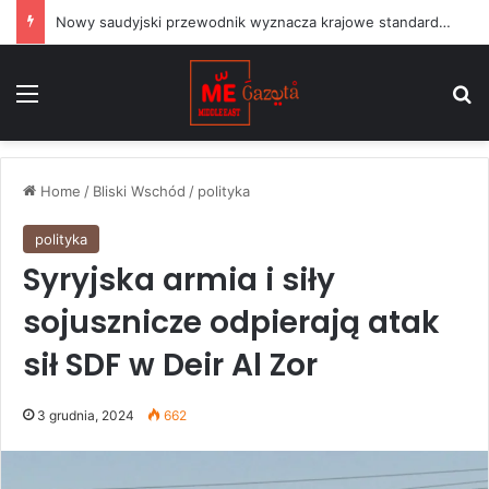
Nowy saudyjski przewodnik wyznacza krajowe standardy dla projektów sztuki publicznej
Menu
S
Home
/
Bliski Wschód
/
polityka
polityka
Syryjska armia i siły
sojusznicze odpierają atak
sił SDF w Deir Al Zor
3 grudnia, 2024
662