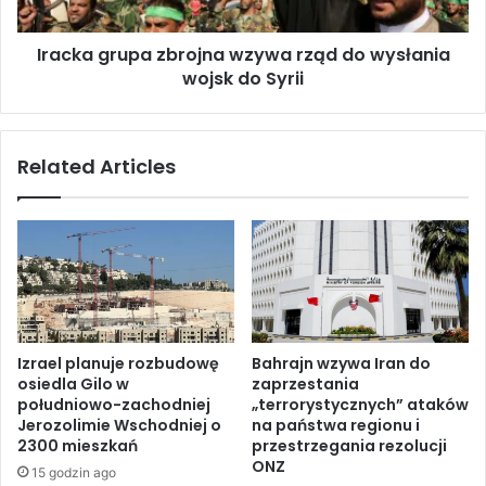
j
r
a
u
Iracka grupa zbrojna wzywa rząd do wysłania
d
p
u
wojsk do Syrii
a
z
z
o
b
f
r
Related Articles
i
o
c
j
j
n
a
a
l
w
n
z
ą
y
w
w
i
a
Izrael planuje rozbudowę
Bahrajn wzywa Iran do
z
r
osiedla Gilo w
zaprzestania
y
z
południowo-zachodniej
„terrorystycznych” ataków
t
ą
Jerozolimie Wschodniej o
na państwa regionu i
ą
d
2300 mieszkań
przestrzegania rezolucji
d
ONZ
15 godzin ago
o