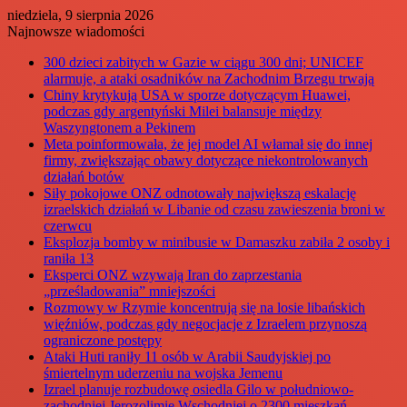
niedziela, 9 sierpnia 2026
Najnowsze wiadomości
300 dzieci zabitych w Gazie w ciągu 300 dni; UNICEF
alarmuje, a ataki osadników na Zachodnim Brzegu trwają
Chiny krytykują USA w sporze dotyczącym Huawei,
podczas gdy argentyński Milei balansuje między
Waszyngtonem a Pekinem
Meta poinformowała, że jej model AI włamał się do innej
firmy, zwiększając obawy dotyczące niekontrolowanych
działań botów
Siły pokojowe ONZ odnotowały największą eskalację
izraelskich działań w Libanie od czasu zawieszenia broni w
czerwcu
Eksplozja bomby w minibusie w Damaszku zabiła 2 osoby i
raniła 13
Eksperci ONZ wzywają Iran do zaprzestania
„prześladowania” mniejszości
Rozmowy w Rzymie koncentrują się na losie libańskich
więźniów, podczas gdy negocjacje z Izraelem przynoszą
ograniczone postępy
Ataki Huti raniły 11 osób w Arabii Saudyjskiej po
śmiertelnym uderzeniu na wojska Jemenu
Izrael planuje rozbudowę osiedla Gilo w południowo-
zachodniej Jerozolimie Wschodniej o 2300 mieszkań