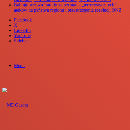
Bahrajn wzywa Iran do zaprzestania „terrorystycznych”
ataków na państwa regionu i przestrzegania rezolucji ONZ
Facebook
X
LinkedIn
YouTube
Sidebar
Menu