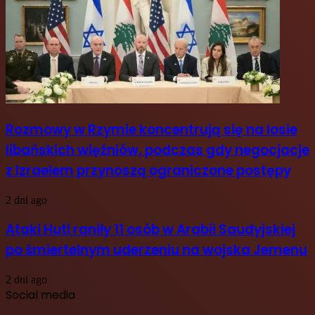
Rozmowy w Rzymie koncentrują się na losie
libańskich więźniów, podczas gdy negocjacje
z Izraelem przynoszą ograniczone postępy
2 dni ago
Ataki Huti raniły 11 osób w Arabii Saudyjskiej
po śmiertelnym uderzeniu na wojska Jemenu
2 dni ago
Social media