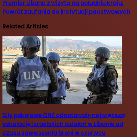
Premier Libanu z wizytą na południu kraju:
Powrót zaufania do instytucji państwowych
Related Articles
Siły pokojowe ONZ odnotowały największą
eskalację izraelskich działań w Libanie od
czasu zawieszenia broni w czerwcu