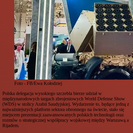
Foto - FB/Ewa Kołodziej
Polska delegacja wysokiego szczebla bierze udział w
międzynarodowych targach zbrojeniowych World Defense Show
(WDS) w stolicy Arabii Saudyjskiej. Wydarzenie to, będące jedną z
najważniejszych platform sektora obronnego na świecie, stało się
miejscem prezentacji zaawansowanych polskich technologii oraz
rozmów o strategicznej współpracy wojskowej między Warszawą a
Rijadem.