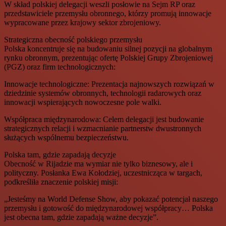
W skład polskiej delegacji weszli posłowie na Sejm RP oraz
przedstawiciele przemysłu obronnego, którzy promują innowacje
wypracowane przez krajowy sektor zbrojeniowy.
Strategiczna obecność polskiego przemysłu
Polska koncentruje się na budowaniu silnej pozycji na globalnym
rynku obronnym, prezentując ofertę Polskiej Grupy Zbrojeniowej
(PGZ) oraz firm technologicznych:
Innowacje technologiczne: Prezentacja najnowszych rozwiązań w
dziedzinie systemów obronnych, technologii radarowych oraz
innowacji wspierających nowoczesne pole walki.
Współpraca międzynarodowa: Celem delegacji jest budowanie
strategicznych relacji i wzmacnianie partnerstw dwustronnych
służących wspólnemu bezpieczeństwu.
Polska tam, gdzie zapadają decyzje
Obecność w Rijadzie ma wymiar nie tylko biznesowy, ale i
polityczny. Posłanka Ewa Kołodziej, uczestnicząca w targach,
podkreśliła znaczenie polskiej misji:
„Jesteśmy na World Defense Show, aby pokazać potencjał naszego
przemysłu i gotowość do międzynarodowej współpracy… Polska
jest obecna tam, gdzie zapadają ważne decyzje”.