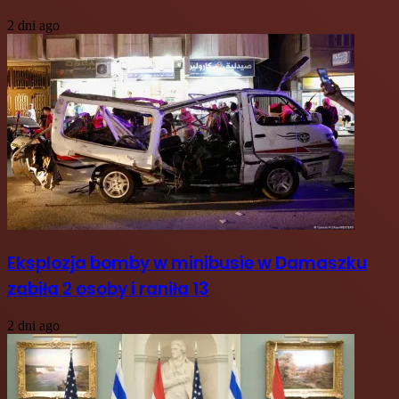
2 dni ago
Eksplozja bomby w minibusie w Damaszku
zabiła 2 osoby i raniła 13
2 dni ago