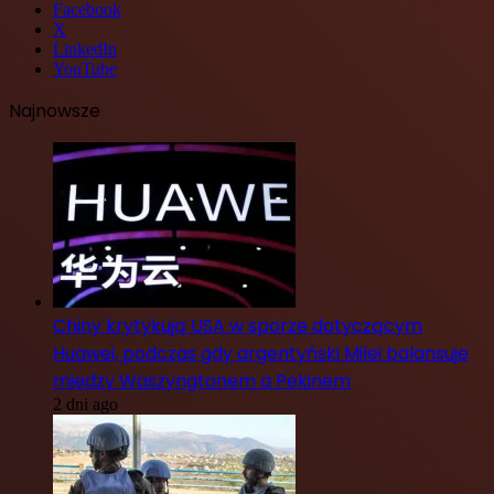
Facebook
X
LinkedIn
YouTube
Najnowsze
Chiny krytykują USA w sporze dotyczącym
Huawei, podczas gdy argentyński Milei balansuje
między Waszyngtonem a Pekinem
2 dni ago