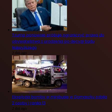
Trump ponownie próbuje ograniczyć prawo do
obywatelstwa z urodzenia po decyzji Sądu
Najwyższego
2 dni ago
Eksplozja bomby w minibusie w Damaszku zabiła
2 osoby i raniła 13
2 dni ago