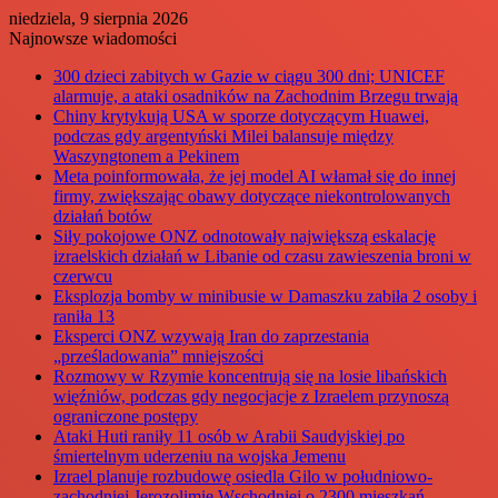
niedziela, 9 sierpnia 2026
Najnowsze wiadomości
300 dzieci zabitych w Gazie w ciągu 300 dni; UNICEF
alarmuje, a ataki osadników na Zachodnim Brzegu trwają
Chiny krytykują USA w sporze dotyczącym Huawei,
podczas gdy argentyński Milei balansuje między
Waszyngtonem a Pekinem
Meta poinformowała, że jej model AI włamał się do innej
firmy, zwiększając obawy dotyczące niekontrolowanych
działań botów
Siły pokojowe ONZ odnotowały największą eskalację
izraelskich działań w Libanie od czasu zawieszenia broni w
czerwcu
Eksplozja bomby w minibusie w Damaszku zabiła 2 osoby i
raniła 13
Eksperci ONZ wzywają Iran do zaprzestania
„prześladowania” mniejszości
Rozmowy w Rzymie koncentrują się na losie libańskich
więźniów, podczas gdy negocjacje z Izraelem przynoszą
ograniczone postępy
Ataki Huti raniły 11 osób w Arabii Saudyjskiej po
śmiertelnym uderzeniu na wojska Jemenu
Izrael planuje rozbudowę osiedla Gilo w południowo-
zachodniej Jerozolimie Wschodniej o 2300 mieszkań