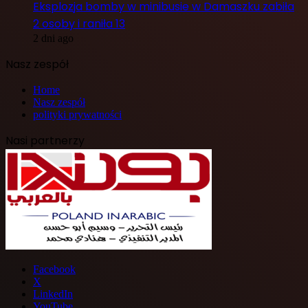
Eksplozja bomby w minibusie w Damaszku zabiła
2 osoby i raniła 13
2 dni ago
Nasz zespół
Home
Nasz zespół
polityki prywatności
Nasi partnerzy
Facebook
X
LinkedIn
YouTube