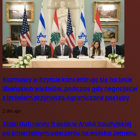
Rozmowy w Rzymie koncentrują się na losie
libańskich więźniów, podczas gdy negocjacje
z Izraelem przynoszą ograniczone postępy
2 dni ago
Ataki Huti raniły 11 osób w Arabii Saudyjskiej
po śmiertelnym uderzeniu na wojska Jemenu