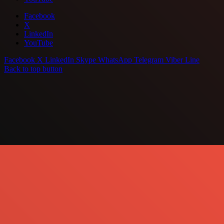
Facebook
X
LinkedIn
YouTube
Facebook
X
LinkedIn
Skype
WhatsApp
Telegram
Viber
Line
Back to top button