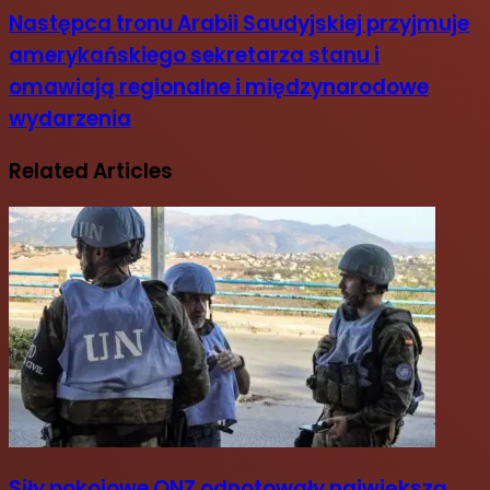
Następca tronu Arabii Saudyjskiej przyjmuje
amerykańskiego sekretarza stanu i
omawiają regionalne i międzynarodowe
wydarzenia
Related Articles
Siły pokojowe ONZ odnotowały największą