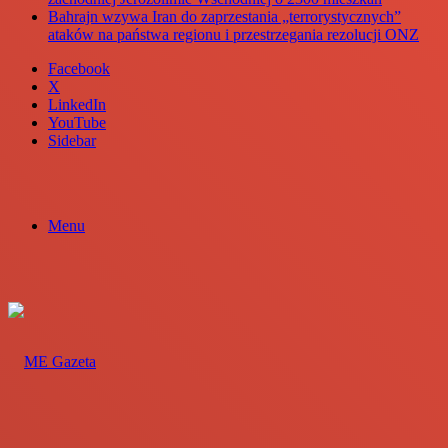
Bahrajn wzywa Iran do zaprzestania „terrorystycznych”
ataków na państwa regionu i przestrzegania rezolucji ONZ
Facebook
X
LinkedIn
YouTube
Sidebar
Menu