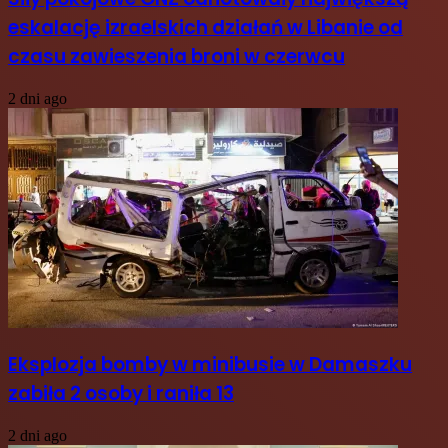
eskalację izraelskich działań w Libanie od
czasu zawieszenia broni w czerwcu
2 dni ago
Eksplozja bomby w minibusie w Damaszku
zabiła 2 osoby i raniła 13
2 dni ago