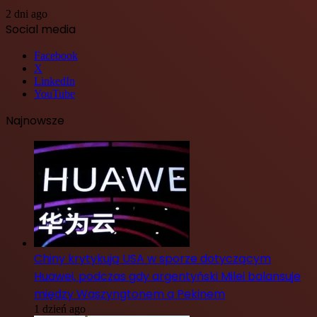
2 dni ago
Social media
Facebook
X
LinkedIn
YouTube
Najnowsze
Chiny krytykują USA w sporze dotyczącym
Huawei, podczas gdy argentyński Milei balansuje
między Waszyngtonem a Pekinem
1 dzień ago