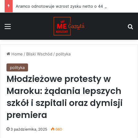
Aramco odnotowuje wzrost zysku netto o 44 proc. w związku ze wzrostem cen ropy podczas wojny z Iranem
Menu
S
Home
/
Bliski Wschód
/
polityka
polityka
Młodzieżowe protesty w
Maroku: żądania lepszych
szkół i szpitali oraz dymisji
premiera
3 października, 2025
660