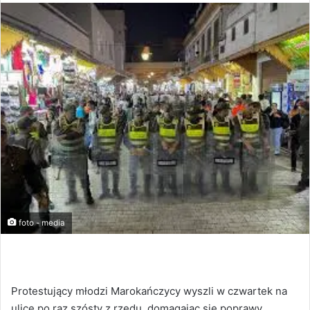
foto - media
Protestujący młodzi Marokańczycy wyszli w czwartek na
ulice po raz szósty z rzędu, domagając się poprawy