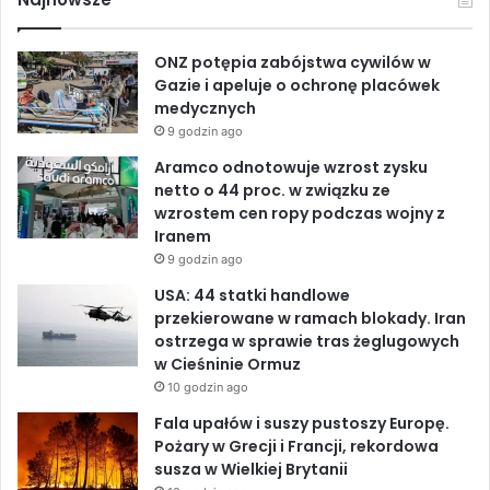
r
e
k
T
z
ONZ potępia zabójstwa cywilów w
e
b
e
u
Gazie i apeluje o ochronę placówek
medycznych
o
d
b
9 godzin ago
o
I
e
Aramco odnotowuje wzrost zysku
netto o 44 proc. w związku ze
k
n
wzrostem cen ropy podczas wojny z
Iranem
9 godzin ago
USA: 44 statki handlowe
przekierowane w ramach blokady. Iran
ostrzega w sprawie tras żeglugowych
w Cieśninie Ormuz
10 godzin ago
Fala upałów i suszy pustoszy Europę.
Pożary w Grecji i Francji, rekordowa
susza w Wielkiej Brytanii