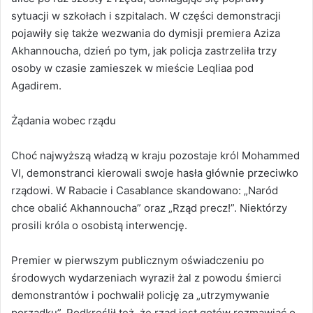
sytuacji w szkołach i szpitalach. W części demonstracji
pojawiły się także wezwania do dymisji premiera Aziza
Akhannoucha, dzień po tym, jak policja zastrzeliła trzy
osoby w czasie zamieszek w mieście Leqliaa pod
Agadirem.
Żądania wobec rządu
Choć najwyższą władzą w kraju pozostaje król Mohammed
VI, demonstranci kierowali swoje hasła głównie przeciwko
rządowi. W Rabacie i Casablance skandowano: „Naród
chce obalić Akhannoucha” oraz „Rząd precz!”. Niektórzy
prosili króla o osobistą interwencję.
Premier w pierwszym publicznym oświadczeniu po
środowych wydarzeniach wyraził żal z powodu śmierci
demonstrantów i pochwalił policję za „utrzymywanie
porządku”. Podkreślił też, że rząd jest gotów rozmawiać o