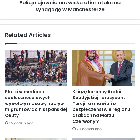
r
Policja ujawnia nazwiska ofiar ataku na
a
z
synagogę w Manchesterze
w
y
n
m
i
u
a
Related Articles
j
n
e
a
l
z
o
w
t
i
y
s
p
k
o
a
z
o
Plotki w mediach
Książę koronny Arabii
a
f
społecznościowych
Saudyjskiej i prezydent
u
i
wywołały masowy napływ
Turcji rozmawiali o
w
a
migrantów do hiszpańskiej
bezpieczeństwie regionu i
a
r
Ceuty
atakach na Morzu
ż
a
Czerwonym
15 godzin ago
e
t
20 godzin ago
n
a
i