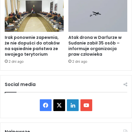
k
u
u
d
n
r
a
o
s
n
y
ó
Irak ponownie zapewnia,
Atak drona w Darfurze w
n
że nie dopuści do ataków
Sudanie zabił 35 osób –
w
a
na sąsiednie państwa ze
informuje organizacja
g
swojego terytorium
praw człowieka
o
2 dni ago
2 dni ago
g
ę
w
M
Social media
a
n
c
F
X
L
Y
h
e
a
i
o
s
t
c
n
u
e
Najnowsze