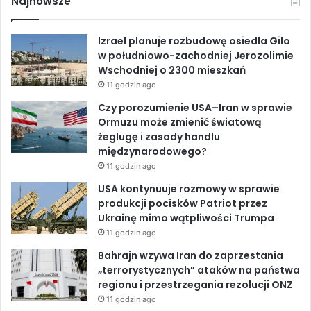
Najnowsze
y
e
k
T
k
Izrael planuje rozbudowę osiedla Gilo
a
b
e
u
w południowo-zachodniej Jerozolimie
s
Wschodniej o 2300 mieszkań
i
o
d
b
ę
11 godzin ago
z
o
I
e
Czy porozumienie USA–Iran w sprawie
c
Ormuzu może zmienić światową
h
k
n
żeglugę i zasady handlu
ł
międzynarodowego?
o
11 godzin ago
d
n
USA kontynuuje rozmowy w sprawie
y
produkcji pocisków Patriot przez
m
Ukrainę mimo wątpliwości Trumpa
p
11 godzin ago
r
Bahrajn wzywa Iran do zaprzestania
z
„terrorystycznych” ataków na państwa
y
regionu i przestrzegania rezolucji ONZ
j
11 godzin ago
ę