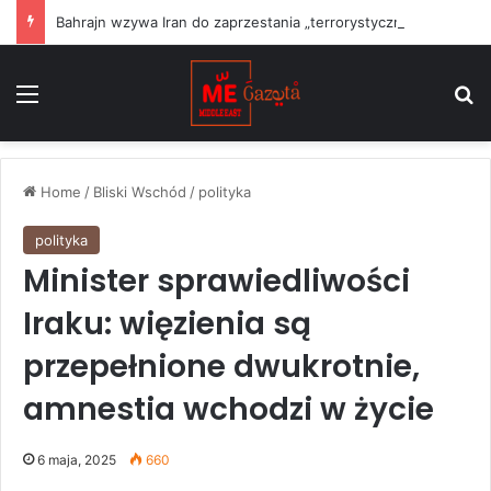
Bahrajn wzywa Iran do zaprzestania „terrorystycznych” ataków na państwa regionu i przestrzegania rezolucji ONZ
Menu
S
Home
/
Bliski Wschód
/
polityka
polityka
Minister sprawiedliwości
Iraku: więzienia są
przepełnione dwukrotnie,
amnestia wchodzi w życie
6 maja, 2025
660