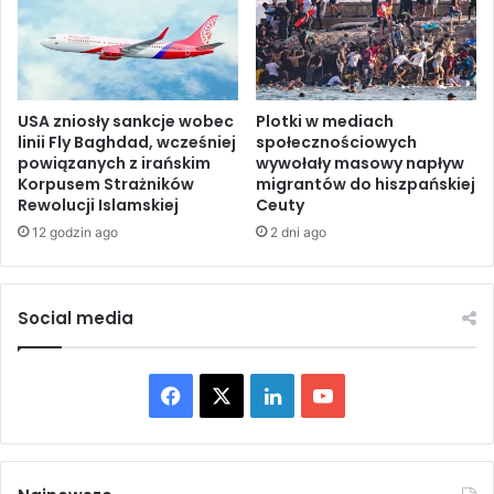
i
ę
z
i
e
USA zniosły sankcje wobec
Plotki w mediach
n
linii Fly Baghdad, wcześniej
społecznościowych
i
powiązanych z irańskim
wywołały masowy napływ
a
Korpusem Strażników
migrantów do hiszpańskiej
n
Rewolucji Islamskiej
Ceuty
a
12 godzin ago
2 dni ago
A
l
c
a
Social media
t
r
a
F
X
L
Y
z
s
a
i
o
p
o
c
n
u
t