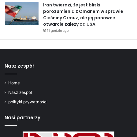
c
Iran twierdzi, że jest bliski
i
porozumienia z Omanem w sprawie
e
Cieśniny Ormuz, ale jej ponowne
m
otwarcie zależy od USA
t
11 godzin ago
u
r
y
s
t
Nasz zespół
ó
w
Home
Nasz zespół
polityki prywatności
Nasi partnerzy