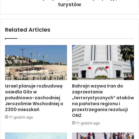
b
o
turystów
s
t
t
y
a
c
Related Articles
t
z
i
ą
o
c
n
y
i
p
n
r
K
z
u
y
r
w
Izrael planuje rozbudowę
Bahrajn wzywa Iran do
s
r
osiedla Gilo w
zaprzestania
k
ó
południowo-zachodniej
„terrorystycznych” ataków
r
c
Jerozolimie Wschodniej o
na państwa regionu i
e
e
2300 mieszkań
przestrzegania rezolucji
g
n
ONZ
11 godzin ago
i
i
11 godzin ago
o
a
n
w