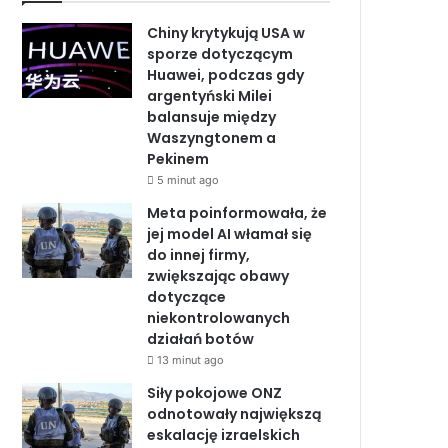
b
e
u
Chiny krytykują USA w
o
d
b
sporze dotyczącym
Huawei, podczas gdy
o
I
e
argentyński Milei
balansuje między
k
n
Waszyngtonem a
Pekinem
5 minut ago
Meta poinformowała, że
jej model AI włamał się
do innej firmy,
zwiększając obawy
dotyczące
niekontrolowanych
działań botów
13 minut ago
Siły pokojowe ONZ
odnotowały największą
eskalację izraelskich