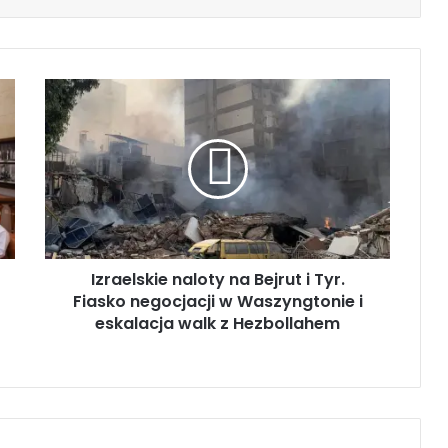
I
z
r
a
e
l
s
k
i
Izraelskie naloty na Bejrut i Tyr.
e
Fiasko negocjacji w Waszyngtonie i
n
a
eskalacja walk z Hezbollahem
l
o
t
y
n
a