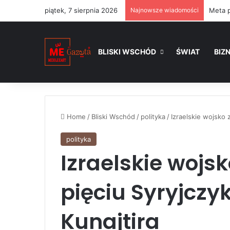
piątek, 7 sierpnia 2026
Najnowsze wiadomości
BLISKI WSCHÓD
ŚWIAT
BIZ
Home
/
Bliski Wschód
/
polityka
/
Izraelskie wojsko 
polityka
Izraelskie wojs
pięciu Syryjczy
Kunajtira