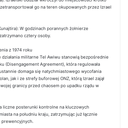
zetransportował go na teren okupowanych przez Izrael
unajtira): W godzinach porannych żołnierze
 zatrzymano cztery osoby.
enia z 1974 roku
 działania militarne Tel Awiwu stanowią bezpośrednie
oku (Disengagement Agreement), która regulowała
ieustannie domaga się natychmiastowego wycofania
n, jak i ze strefy buforowej ONZ, którą Izrael zajął
swojej granicy przed chaosem po upadku rządu w
 liczne posterunki kontrolne na kluczowych
iasta na południu kraju, zatrzymując już łącznie
i prewencyjnych.