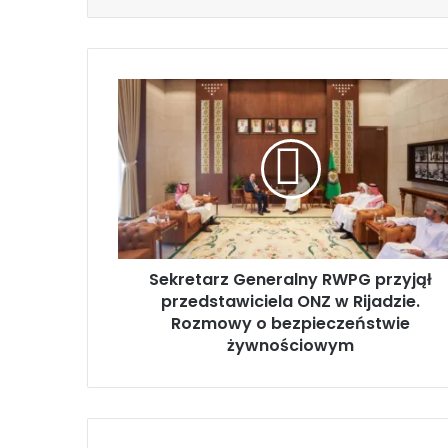
S
e
k
r
e
t
a
r
z
Sekretarz Generalny RWPG przyjął
G
przedstawiciela ONZ w Rijadzie.
e
n
Rozmowy o bezpieczeństwie
e
żywnościowym
r
a
l
n
y