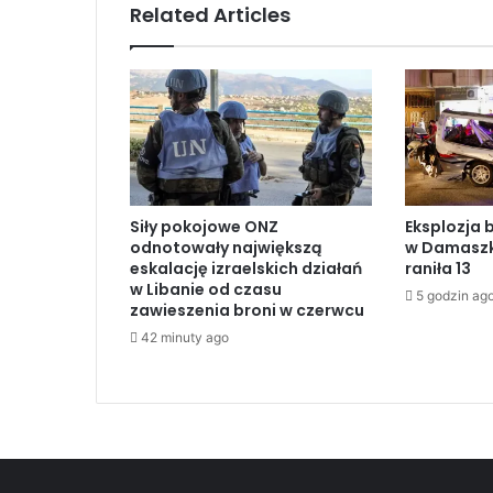
Related Articles
R
W
P
G
p
r
z
y
j
Siły pokojowe ONZ
Eksplozja 
ą
odnotowały największą
w Damaszku
ł
eskalację izraelskich działań
raniła 13
p
w Libanie od czasu
5 godzin ag
r
zawieszenia broni w czerwcu
z
42 minuty ago
e
d
s
t
a
w
i