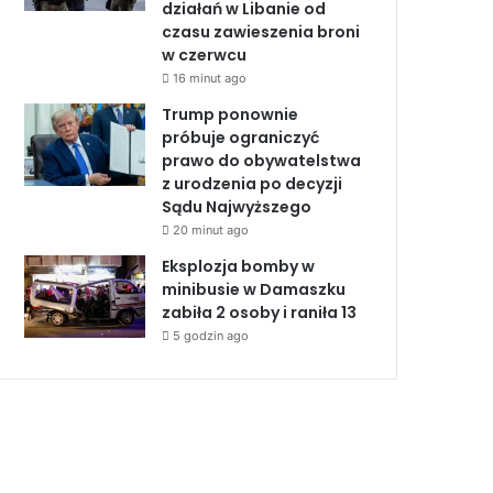
działań w Libanie od
czasu zawieszenia broni
w czerwcu
16 minut ago
Trump ponownie
próbuje ograniczyć
prawo do obywatelstwa
z urodzenia po decyzji
Sądu Najwyższego
20 minut ago
Eksplozja bomby w
minibusie w Damaszku
zabiła 2 osoby i raniła 13
5 godzin ago