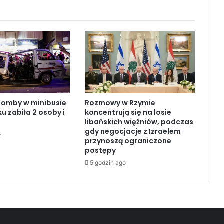
B
e
j
r
u
t
i
T
y
bomby w minibusie
Rozmowy w Rzymie
r
 zabiła 2 osoby i
koncentrują się na losie
.
libańskich więźniów, podczas
F
gdy negocjacje z Izraelem
o
i
przynoszą ograniczone
a
postępy
s
5 godzin ago
k
o
n
e
g
o