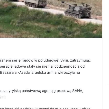
 ranem serię rajdów w południowej Syrii, zatrzymując
operacje lądowe stały się niemal codziennością od
Baszara al-Asada izraelska armia wkroczyła na
przez syryjską państwową agencję prasową SANA,
ąco:
): Izraelski oddział wkroczył do miejscowości krótko