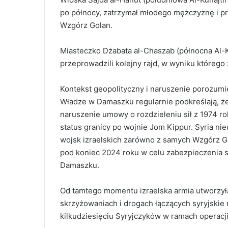
po północy, zatrzymał młodego mężczyznę i pr
Wzgórz Golan.
Miasteczko Dżabata al-Chaszab (północna Al-K
przeprowadzili kolejny rajd, w wyniku którego
Kontekst geopolityczny i naruszenie porozumi
Władze w Damaszku regularnie podkreślają, że
naruszenie umowy o rozdzieleniu sił z 1974 r
status granicy po wojnie Jom Kippur. Syria n
wojsk izraelskich zarówno z samych Wzgórz Gola
pod koniec 2024 roku w celu zabezpieczenia 
Damaszku.
Od tamtego momentu izraelska armia utworzyła
skrzyżowaniach i drogach łączących syryjskie m
kilkudziesięciu Syryjczyków w ramach operacj