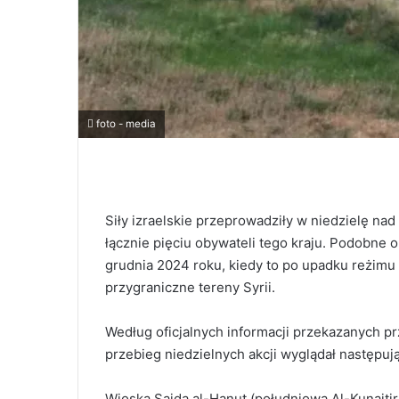
foto - media
Siły izraelskie przeprowadziły w niedzielę nad
łącznie pięciu obywateli tego kraju. Podobne 
grudnia 2024 roku, kiedy to po upadku reżimu 
przygraniczne tereny Syrii.
Według oficjalnych informacji przekazanych 
przebieg niedzielnych akcji wyglądał następuj
Wioska Sajda al-Hanut (południowa Al-Kunajtira