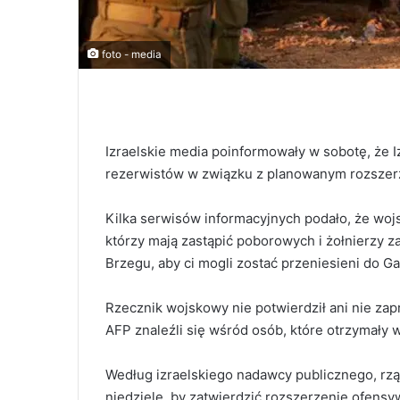
foto - media
Izraelskie media poinformowały w sobotę, że I
rezerwistów w związku z planowanym rozszer
Kilka serwisów informacyjnych podało, że wo
którzy mają zastąpić poborowych i żołnierzy
Brzegu, aby ci mogli zostać przeniesieni do Ga
Rzecznik wojskowy nie potwierdził ani nie zap
AFP znaleźli się wśród osób, które otrzymały 
Według izraelskiego nadawcy publicznego, rz
niedzielę, by zatwierdzić rozszerzenie ofens