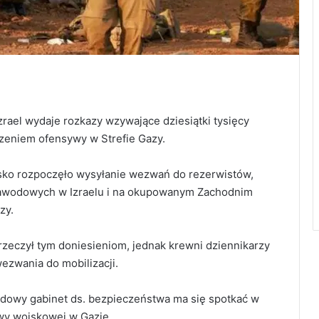
zrael wydaje rozkazy wzywające dziesiątki tysięcy
zeniem ofensywy w Strefie Gazy.
jsko rozpoczęło wysyłanie wezwań do rezerwistów,
 zawodowych w Izraelu i na okupowanym Zachodnim
zy.
rzeczył tym doniesieniom, jednak krewni dziennikarzy
wezwania do mobilizacji.
ądowy gabinet ds. bezpieczeństwa ma się spotkać w
ywy wojskowej w Gazie.