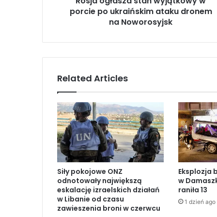
Rosja ogłasza stan wyjątkowy w
s
porcie po ukraińskim ataku dronem
z
a
na Noworosyjsk
s
t
a
n
w
Related Articles
y
j
ą
t
k
o
w
y
w
Siły pokojowe ONZ
Eksplozja 
p
odnotowały największą
w Damaszku
o
eskalację izraelskich działań
raniła 13
r
w Libanie od czasu
1 dzień ago
c
zawieszenia broni w czerwcu
i