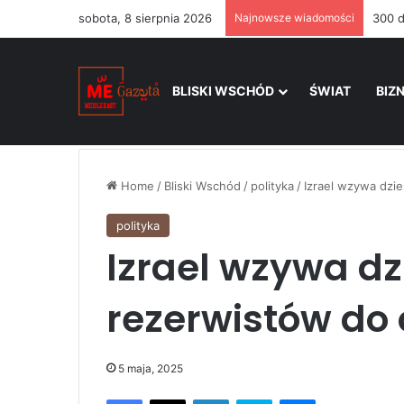
sobota, 8 sierpnia 2026
Najnowsze wiadomości
BLISKI WSCHÓD
ŚWIAT
BIZ
Home
/
Bliski Wschód
/
polityka
/
Izrael wzywa dzie
polityka
Izrael wzywa dzi
rezerwistów do
5 maja, 2025
Facebook
X
LinkedIn
Skype
Messenger