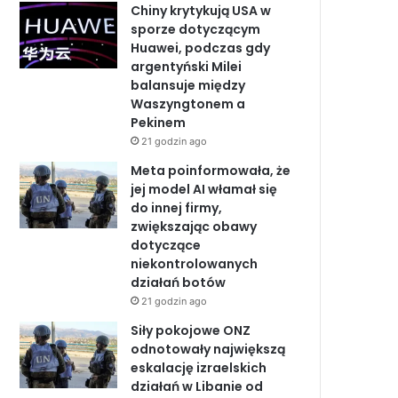
Chiny krytykują USA w
o
d
b
sporze dotyczącym
Huawei, podczas gdy
o
I
e
argentyński Milei
balansuje między
k
n
Waszyngtonem a
Pekinem
21 godzin ago
Meta poinformowała, że
jej model AI włamał się
do innej firmy,
zwiększając obawy
dotyczące
niekontrolowanych
działań botów
21 godzin ago
Siły pokojowe ONZ
odnotowały największą
eskalację izraelskich
działań w Libanie od