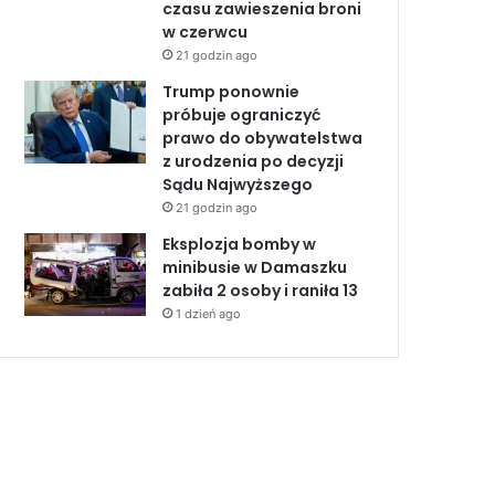
czasu zawieszenia broni
w czerwcu
21 godzin ago
Trump ponownie
próbuje ograniczyć
prawo do obywatelstwa
z urodzenia po decyzji
Sądu Najwyższego
21 godzin ago
Eksplozja bomby w
minibusie w Damaszku
zabiła 2 osoby i raniła 13
1 dzień ago