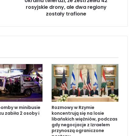
Ukraina twierdzi, że zestrzeliła 42
i
rosyjskie drony, ale dwa regiony
e
r
zostały trafione
d
z
i
,
ż
e
z
e
s
t
r
z
e
l
bomby w minibusie
Rozmowy w Rzymie
i
 zabiła 2 osoby i
koncentrują się na losie
ł
libańskich więźniów, podczas
a
gdy negocjacje z Izraelem
4
przynoszą ograniczone
2