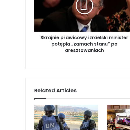
a
j
n
i
e
p
Skrajnie prawicowy izraelski minister
r
potępia „zamach stanu” po
a
w
aresztowaniach
i
c
o
w
y
i
Related Articles
z
r
a
e
l
s
k