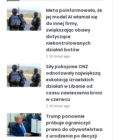
b
e
u
Meta poinformowała, że
o
d
b
jej model AI włamał się
do innej firmy,
o
I
e
zwiększając obawy
dotyczące
k
n
niekontrolowanych
działań botów
10 minut ago
Siły pokojowe ONZ
odnotowały największą
eskalację izraelskich
działań w Libanie od
czasu zawieszenia broni
w czerwcu
14 minut ago
Trump ponownie
próbuje ograniczyć
prawo do obywatelstwa
z urodzenia po decyzji