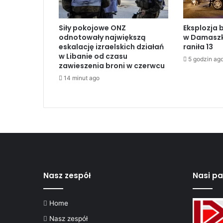
i
m
Siły pokojowe ONZ
Eksplozja 
i
odnotowały największą
w Damaszku
n
eskalację izraelskich działań
raniła 13
i
w Libanie od czasu
5 godzin ag
s
zawieszenia broni w czerwcu
t
14 minut ago
e
r
p
o
t
ę
p
i
a
Nasz zespół
Nasi pa
„
z
a
Home
m
a
Nasz zespół