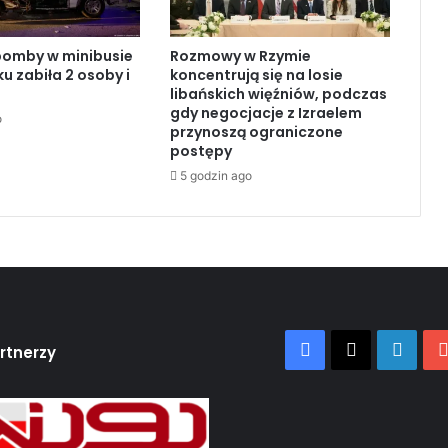
p
r
bomby w minibusie
Rozmowy w Rzymie
z
 zabiła 2 osoby i
koncentrują się na losie
e
libańskich więźniów, podczas
d
gdy negocjacje z Izraelem
o
ł
przynoszą ograniczone
u
postępy
ż
5 godzin ago
e
n
i
e
p
r
z
e
Facebook
X
Linke
rtnerzy
z
I
z
r
a