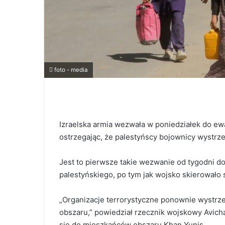
foto - media
Izraelska armia wezwała w poniedziałek do ew
ostrzegając, że palestyńscy bojownicy wystrzel
Jest to pierwsze takie wezwanie od tygodni d
palestyńskiego, po tym jak wojsko skierowało
„Organizacje terrorystyczne ponownie wystrze
obszaru,” powiedział rzecznik wojskowy Avich
się do mieszkańców obszaru Khan Yunis.