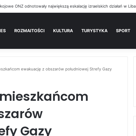
NES
ROZMAITOŚCI
KULTURA
TURYSTYKA
SPORT
ieszkańcom ewakuację z obszarów południowej Strefy Gazy
e mieszkańcom
szarów
efy Gazy