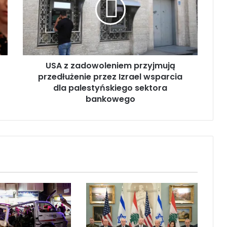
z
z
a
d
o
w
USA z zadowoleniem przyjmują
o
przedłużenie przez Izrael wsparcia
l
e
dla palestyńskiego sektora
n
bankowego
i
e
m
p
r
z
y
j
m
u
j
ą