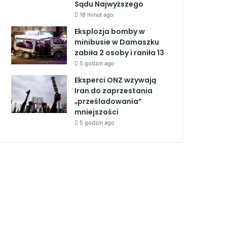
Sądu Najwyższego
18 minut ago
Eksplozja bomby w
minibusie w Damaszku
zabiła 2 osoby i raniła 13
5 godzin ago
Eksperci ONZ wzywają
Iran do zaprzestania
„prześladowania”
mniejszości
5 godzin ago