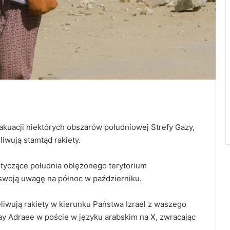
akuacji niektórych obszarów południowej Strefy Gazy,
iwują stamtąd rakiety.
otyczące południa oblężonego terytorium
 swoją uwagę na północ w październiku.
liwują rakiety w kierunku Państwa Izrael z waszego
ay Adraee w poście w języku arabskim na X, zwracając