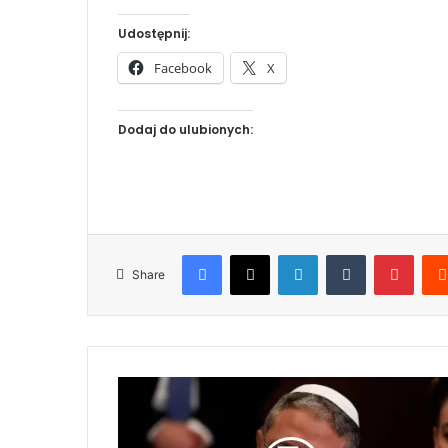
Udostępnij:
Facebook
X
Dodaj do ulubionych:
Facebook
X
LinkedIn
Tumblr
Pinterest
Share
S
k
r