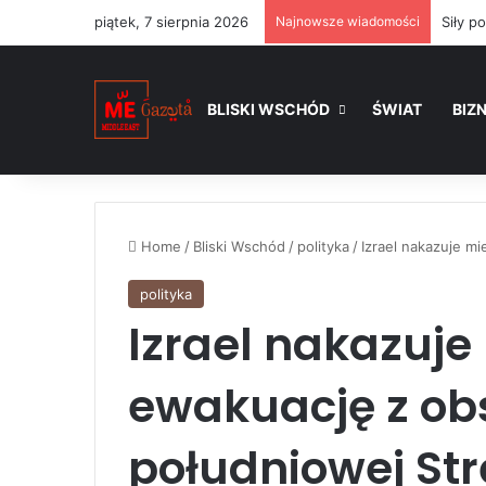
piątek, 7 sierpnia 2026
Najnowsze wiadomości
BLISKI WSCHÓD
ŚWIAT
BIZ
Home
/
Bliski Wschód
/
polityka
/
Izrael nakazuje m
polityka
Izrael nakazuj
ewakuację z ob
południowej Str