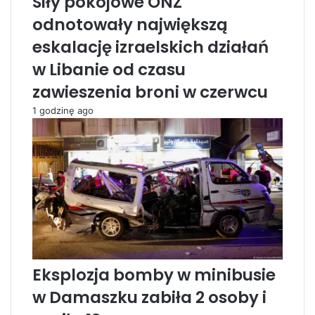
Siły pokojowe ONZ
n
p
y
o
odnotowały największą
c
p
eskalację izraelskich działań
h
r
u
z
w Libanie od czasu
n
e
zawieszenia broni w czerwcu
i
d
k
w
1 godzinę ago
a
c
s
z
a
e
n
s
k
n
c
y
j
m
i
w
w
y
o
j
b
e
Eksplozja bomby w minibusie
e
ź
w Damaszku zabiła 2 osoby i
c
d
I
z