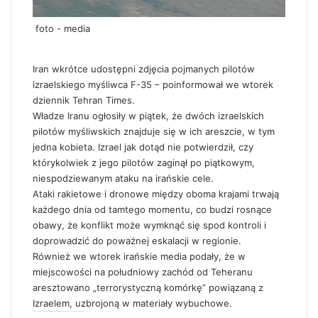
foto - media
Iran wkrótce udostępni zdjęcia pojmanych pilotów
izraelskiego myśliwca F-35 – poinformował we wtorek
dziennik Tehran Times.
Władze Iranu ogłosiły w piątek, że dwóch izraelskich
pilotów myśliwskich znajduje się w ich areszcie, w tym
jedna kobieta. Izrael jak dotąd nie potwierdził, czy
którykolwiek z jego pilotów zaginął po piątkowym,
niespodziewanym ataku na irańskie cele.
Ataki rakietowe i dronowe między oboma krajami trwają
każdego dnia od tamtego momentu, co budzi rosnące
obawy, że konflikt może wymknąć się spod kontroli i
doprowadzić do poważnej eskalacji w regionie.
Również we wtorek irańskie media podały, że w
miejscowości na południowy zachód od Teheranu
aresztowano „terrorystyczną komórkę” powiązaną z
Izraelem, uzbrojoną w materiały wybuchowe.