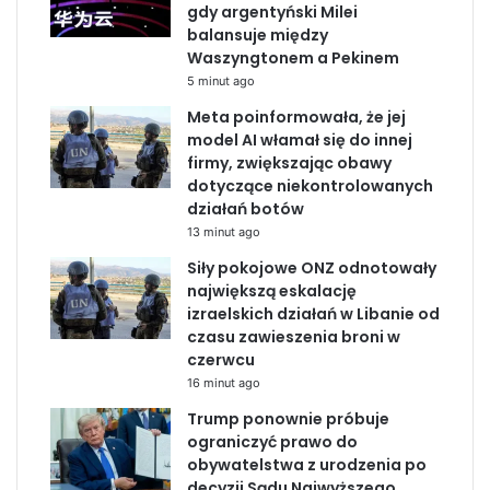
gdy argentyński Milei
balansuje między
o
d
b
Waszyngtonem a Pekinem
5 minut ago
o
I
e
Meta poinformowała, że jej
k
n
model AI włamał się do innej
firmy, zwiększając obawy
dotyczące niekontrolowanych
działań botów
13 minut ago
Siły pokojowe ONZ odnotowały
największą eskalację
izraelskich działań w Libanie od
czasu zawieszenia broni w
czerwcu
16 minut ago
Trump ponownie próbuje
ograniczyć prawo do
obywatelstwa z urodzenia po
decyzji Sądu Najwyższego