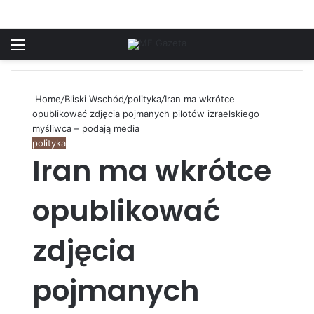
Menu
S
Home
/
Bliski Wschód
/
polityka
/
Iran ma wkrótce
opublikować zdjęcia pojmanych pilotów izraelskiego
myśliwca – podają media
polityka
Iran ma wkrótce
opublikować
zdjęcia
pojmanych