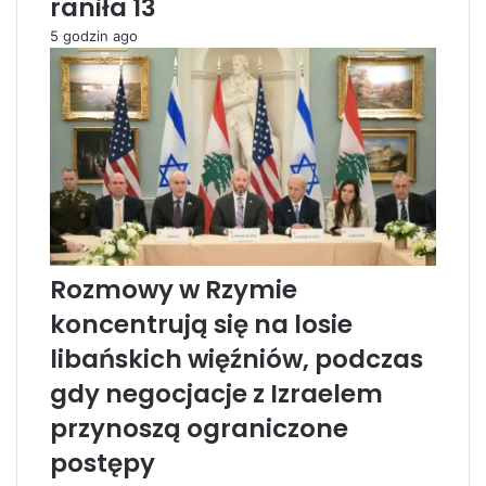
raniła 13
z
i
5 godzin ago
r
e
a
T
e
r
l
u
a
m
,
p
k
a
r
,
y
k
t
t
y
ó
Rozmowy w Rzymie
k
r
koncentrują się na losie
u
y
j
d
libańskich więźniów, podczas
e
e
„
f
gdy negocjacje z Izraelem
a
a
przynoszą ograniczone
m
c
b
t
postępy
i
o