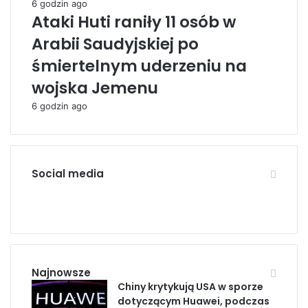
6 godzin ago
c
u
Ataki Huti raniły 11 osób w
j
c
e
z
Arabii Saudyjskiej po
”
y
śmiertelnym uderzeniu na
n
n
u
i
wojska Jemenu
k
ł
6 godzin ago
l
g
e
o
a
„
r
G
n
6
Social media
e
”
F
X
L
Y
I
r
a
i
o
a
n
c
n
u
u
Najnowsze
e
k
T
Chiny krytykują USA w sporze
dotyczącym Huawei, podczas
b
e
u