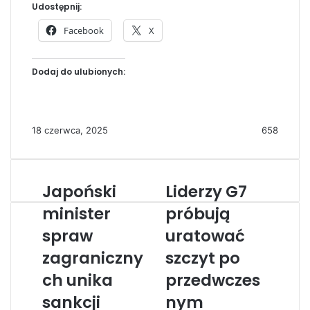
Udostępnij:
Facebook
X
Dodaj do ulubionych:
18 czerwca, 2025
658
Japoński
Liderzy G7
J
L
a
i
minister
próbują
p
d
spraw
uratować
o
e
ń
r
zagraniczny
szczyt po
s
z
k
ch unika
y
przedwczes
i
G
sankcji
nym
m
7