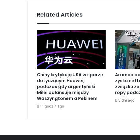
j
e
Related Articles
t
r
ó
j
s
t
r
o
n
Chiny krytykują USA w sporze
Aramco od
n
dotyczącym Huawei,
zysku nett
e
podczas gdy argentyński
związku z
s
Milei balansuje między
ropy podcz
p
Waszyngtonem a Pekinem
3 dni ago
o
11 godzin ago
t
k
a
n
i