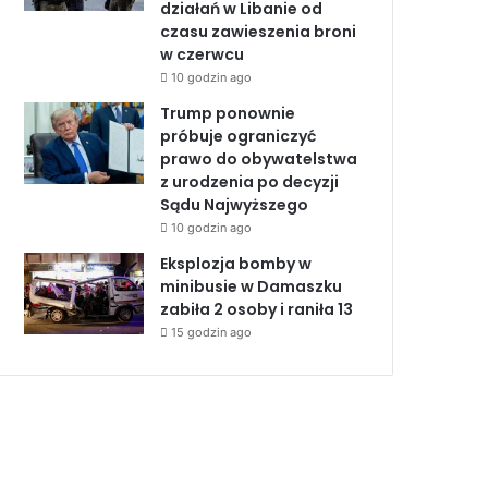
działań w Libanie od
czasu zawieszenia broni
w czerwcu
10 godzin ago
Trump ponownie
próbuje ograniczyć
prawo do obywatelstwa
z urodzenia po decyzji
Sądu Najwyższego
10 godzin ago
Eksplozja bomby w
minibusie w Damaszku
zabiła 2 osoby i raniła 13
15 godzin ago