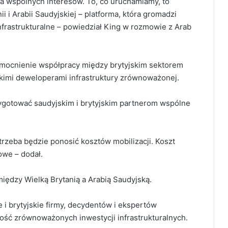
 wspólnych interesów. To, co uruchamiamy, to
i i Arabii Saudyjskiej – platforma, która gromadzi
frastrukturalne – powiedział King w rozmowie z Arab
mocnienie współpracy między brytyjskim sektorem
skimi deweloperami infrastruktury zrównoważonej.
ygotować saudyjskim i brytyjskim partnerom wspólne
trzeba będzie ponosić kosztów mobilizacji. Koszt
owe – dodał.
iędzy Wielką Brytanią a Arabią Saudyjską.
i brytyjskie firmy, decydentów i ekspertów
ość zrównoważonych inwestycji infrastrukturalnych.