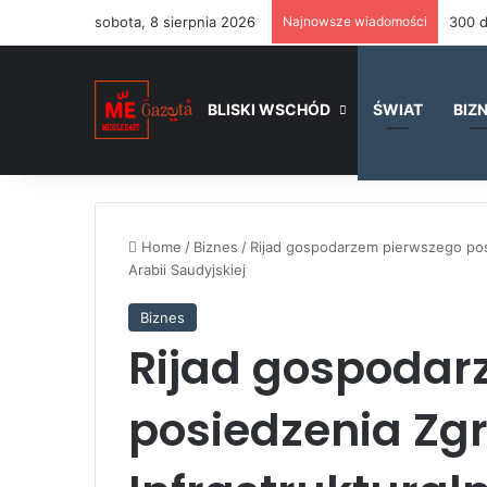
sobota, 8 sierpnia 2026
Najnowsze wiadomości
BLISKI WSCHÓD
ŚWIAT
BIZ
Home
/
Biznes
/
Rijad gospodarzem pierwszego posi
Arabii Saudyjskiej
Biznes
Rijad gospodar
posiedzenia Z