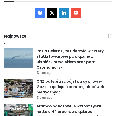
F
X
L
Y
a
i
o
c
n
u
Najnowsze
e
k
T
Rosja twierdzi, że uderzyła w cztery
b
e
u
statki towarowe powiązane z
ukraińskim wojskiem oraz port
o
d
b
Czornomorsk
2 dni ago
o
I
e
ONZ potępia zabójstwa cywilów w
k
n
Gazie i apeluje o ochronę placówek
medycznych
2 dni ago
Aramco odnotowuje wzrost zysku
netto o 44 proc. w związku ze