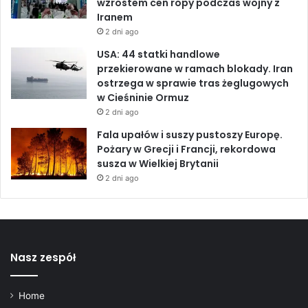
wzrostem cen ropy podczas wojny z
Iranem
2 dni ago
USA: 44 statki handlowe
przekierowane w ramach blokady. Iran
ostrzega w sprawie tras żeglugowych
w Cieśninie Ormuz
2 dni ago
Fala upałów i suszy pustoszy Europę.
Pożary w Grecji i Francji, rekordowa
susza w Wielkiej Brytanii
2 dni ago
Nasz zespół
Home