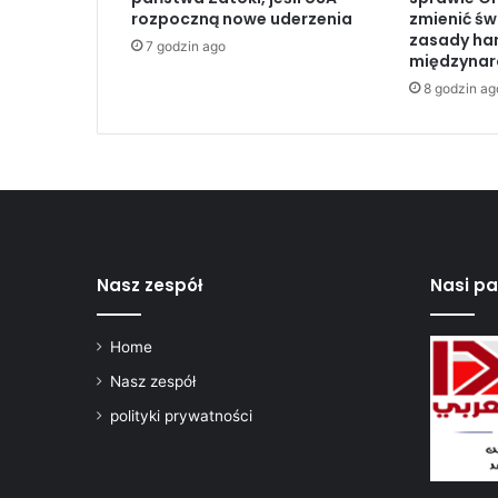
r
rozpoczną nowe uderzenia
zmienić św
a
zasady ha
7 godzin ago
e
międzyna
l
8 godzin ag
a
w
z
y
w
a
d
o
u
Nasz zespół
Nasi pa
t
w
Home
o
r
Nasz zespół
z
polityki prywatności
e
n
i
a