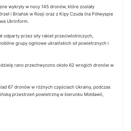
rzne wykryły w nocy 145 dronów, które zostały
zeł i Briańsk w Rosji oraz z Kipy Czuda (na Półwyspie
owa Ukrinform.
 odparty przez siły rakiet przeciwlotniczych,
 mobilne grupy ogniowe ukraińskich sił powietrznych i
edzielę rano przechwycono około 62 wrogich dronów w
y ślad 67 dronów w różnych częściach Ukrainy, podczas
aińską przestrzeń powietrzną w kierunku Mołdawii,