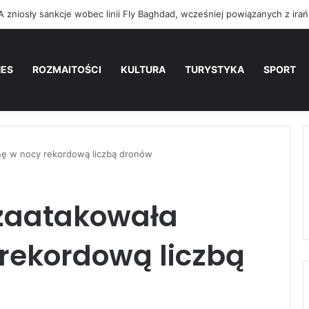
NES
ROZMAITOŚCI
KULTURA
TURYSTYKA
SPORT
inę w nocy rekordową liczbą dronów
 zaatakowała
 rekordową liczbą