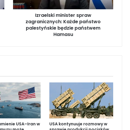
k
i
Izraelski minister spraw
m
zagranicznych: Każde państwo
i
n
palestyńskie będzie państwem
i
Hamasu
s
t
e
r
s
p
r
a
w
z
a
g
r
a
umienie USA–Iran w
USA kontynuuje rozmowy w
n
rmuzu może
sprawie produkcji pocisków