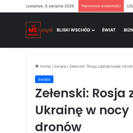
czwartek, 6 sierpnia 2026
Najnowsze wiadomości
BLISKI WSCHÓD
ŚWIAT
BIZ
Home
/
świata
/
Zełenski: Rosja zaatakowała Ukra
świata
Zełenski: Rosja
Ukrainę w nocy
dronów