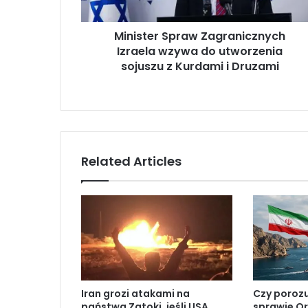
r
S
Minister Spraw Zagranicznych
p
Izraela wzywa do utworzenia
r
a
sojuszu z Kurdami i Druzami
w
Z
a
g
r
a
Related Articles
n
i
c
z
n
y
c
h
I
Iran grozi atakami na
Czy poroz
z
państwa Zatoki, jeśli USA
sprawie O