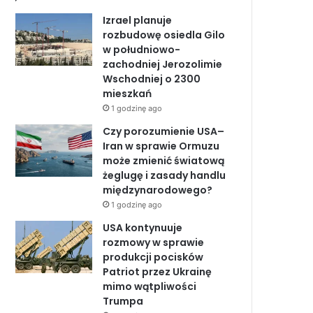
b
e
u
Izrael planuje
o
d
b
rozbudowę osiedla Gilo
w południowo-
o
I
e
zachodniej Jerozolimie
Wschodniej o 2300
k
n
mieszkań
1 godzinę ago
Czy porozumienie USA–
Iran w sprawie Ormuzu
może zmienić światową
żeglugę i zasady handlu
międzynarodowego?
1 godzinę ago
USA kontynuuje
rozmowy w sprawie
produkcji pocisków
Patriot przez Ukrainę
mimo wątpliwości
Trumpa