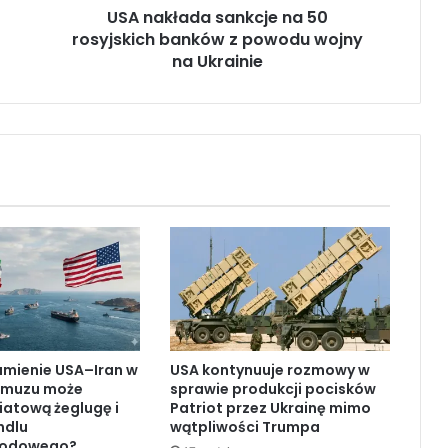
USA nakłada sankcje na 50
a
rosyjskich banków z powodu wojny
s
a
na Ukrainie
n
k
c
j
e
n
a
5
0
r
o
s
y
j
umienie USA–Iran w
USA kontynuuje rozmowy w
s
rmuzu może
sprawie produkcji pocisków
k
iatową żeglugę i
Patriot przez Ukrainę mimo
i
ndlu
wątpliwości Trumpa
c
rodowego?