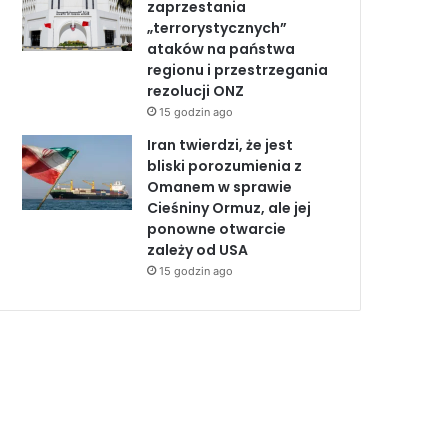
zaprzestania
„terrorystycznych”
ataków na państwa
regionu i przestrzegania
rezolucji ONZ
15 godzin ago
Iran twierdzi, że jest
bliski porozumienia z
Omanem w sprawie
Cieśniny Ormuz, ale jej
ponowne otwarcie
zależy od USA
15 godzin ago