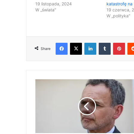
19 listopada, 2024
katastrofę na
W „świata"
19 czerwca, 
W „polityka"
Facebook
X
LinkedIn
Tumblr
Pinterest
Share
O
d
w
o
ł
a
n
i
e