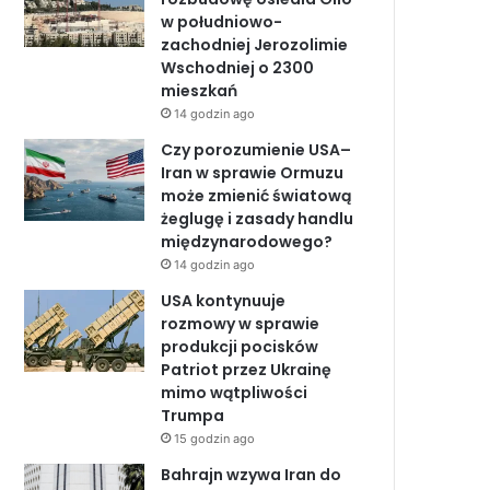
w południowo-
o
I
e
zachodniej Jerozolimie
Wschodniej o 2300
k
n
mieszkań
14 godzin ago
Czy porozumienie USA–
Iran w sprawie Ormuzu
może zmienić światową
żeglugę i zasady handlu
międzynarodowego?
14 godzin ago
USA kontynuuje
rozmowy w sprawie
produkcji pocisków
Patriot przez Ukrainę
mimo wątpliwości
Trumpa
15 godzin ago
Bahrajn wzywa Iran do