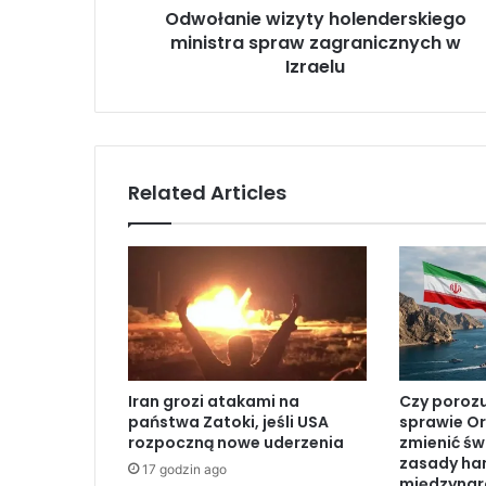
Odwołanie wizyty holenderskiego
w
ministra spraw zagranicznych w
i
z
Izraelu
y
t
y
h
o
Related Articles
l
e
n
d
e
r
s
k
i
Iran grozi atakami na
Czy poroz
e
państwa Zatoki, jeśli USA
sprawie O
g
rozpoczną nowe uderzenia
zmienić św
o
zasady ha
17 godzin ago
m
międzyna