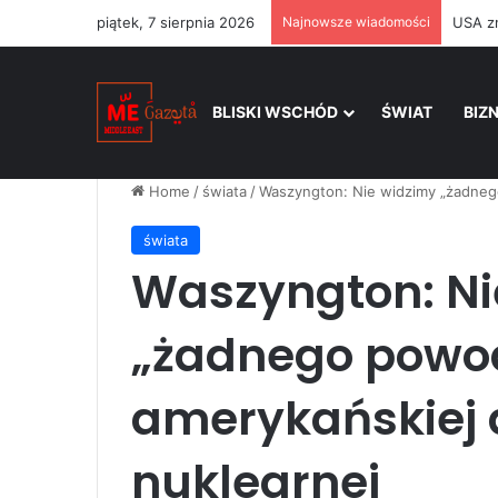
piątek, 7 sierpnia 2026
Najnowsze wiadomości
BLISKI WSCHÓD
ŚWIAT
BIZ
Home
/
świata
/
Waszyngton: Nie widzimy „żadneg
świata
Waszyngton: Ni
„żadnego powo
amerykańskiej 
nuklearnej