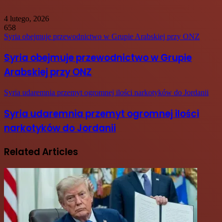
4 lutego, 2026
658
Syria obejmuje przewodnictwo w Grupie Arabskiej przy ONZ
Syria obejmuje przewodnictwo w Grupie
Arabskiej przy ONZ
Syria udaremnia przemyt ogromnej ilości narkotyków do Jordanii
Syria udaremnia przemyt ogromnej ilości
narkotyków do Jordanii
Related Articles