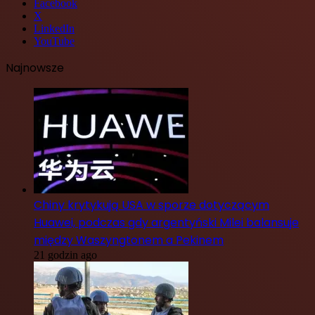
Facebook
X
LinkedIn
YouTube
Najnowsze
Chiny krytykują USA w sporze dotyczącym
Huawei, podczas gdy argentyński Milei balansuje
między Waszyngtonem a Pekinem
21 godzin ago