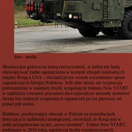
foto - media
Moskwa jest gotowa na nową rzeczywistość, w której nie będą
obowiązywać żadne ograniczenia w kontroli zbrojeń nuklearnych
między Rosją a USA – oświadczył we wtorek wiceminister spraw
zagranicznych Siergiej Riabkow. Jeśli obie strony nie wypracują
porozumienia w ostatniej chwili, wygaśnięcie traktatu New START
w najbliższy czwartek pozostawi dwa największe arsenały atomowe
świata bez żadnych wzajemnych ograniczeń po raz pierwszy od
ponad pół wieku.
Riabkow, przebywający obecnie w Pekinie na konsultacjach
dotyczących stabilności strategicznej, stwierdził, że Rosja jest w
pełni przygotowana na ten „nowy moment”. Traktat New START,
podpisany w 2010 roku, ograniczał liczbę rozmieszczonych