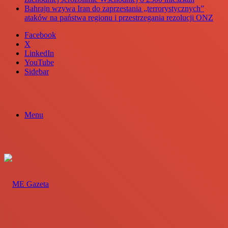
Bahrajn wzywa Iran do zaprzestania „terrorystycznych”
ataków na państwa regionu i przestrzegania rezolucji ONZ
Facebook
X
LinkedIn
YouTube
Sidebar
Menu