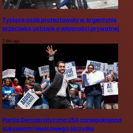
Tysiące osób protestowały w Argentynie
przeciwko ustawie o własności prywatnej
2 dni ago
Partia Demokratyczna USA zaniepokojona
sukcesami lewicowego skrzydła