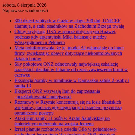
sobota, 8 sierpnia 2026
Najnowsze wiadomości
300 dzieci zabitych w Gazie w ciągu 300 dni; UNICEF
alarmuje, a ataki osadników na Zachodnim Brzegu trwają
Chiny krytykują USA w sporze dotyczącym Huawei,
podczas gdy argentyński Milei balansuje między
Waszyngtonem a Pekinem
Meta poinformowała, że jej model AI włamał się do innej
firmy, zwiększając obawy dotyczące niekontrolowanych
działań botów
Siły pokojowe ONZ odnotowały największą eskalację
izraelskich działań w Libanie od czasu zawieszenia broni w
czerwcu
Eksplozja bomby w minibusie w Damaszku zabiła 2 osoby i
raniła 13
Eksperci ONZ wzywają Iran do zaprzestania
„prześladowania” mniejszości
Rozmowy w Rzymie koncentrują się na losie libańskich
więźniów, podczas gdy negocjacje z Izraelem przynoszą
ograniczone postępy
Ataki Huti raniły 11 osób w Arabii Saudyjskiej po
śmiertelnym uderzeniu na wojska Jemenu
Izrael planuje rozbudowę osiedla Gilo w południowo-
zachodniej Jerozolimie Wschodniej o 2300 mieszkań