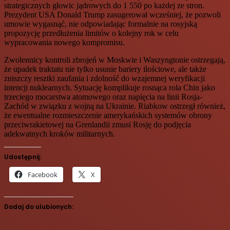
strategicznych głowic jądrowych do 1 550 po każdej ze stron.
Prezydent USA Donald Trump zasugerował wcześniej, że pozwoli
umowie wygasnąć, nie odpowiadając formalnie na rosyjską
propozycję przedłużenia limitów o kolejny rok w celu
wypracowania nowego kompromisu.
Zwolennicy kontroli zbrojeń w Moskwie i Waszyngtonie ostrzegają,
że upadek traktatu nie tylko usunie bariery ilościowe, ale także
zniszczy resztki zaufania i zdolność do wzajemnej weryfikacji
intencji nuklearnych. Sytuację komplikuje rosnąca rola Chin jako
trzeciego mocarstwa atomowego oraz napięcia na linii Rosja-
Zachód w związku z wojną na Ukrainie. Riabkow ostrzegł również,
że ewentualne rozmieszczenie amerykańskich systemów obrony
przeciwrakietowej na Grenlandii zmusi Rosję do podjęcia
adekwatnych kroków militarnych.
Udostępnij:
Facebook
X
Dodaj do ulubionych: