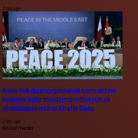
2 dni ago
Rada Pokoju przygotowuje kontrakt na
budowę bazy międzynarodowych sił
stabilizacyjnych w Strefie Gazy
2 dni ago
Social media