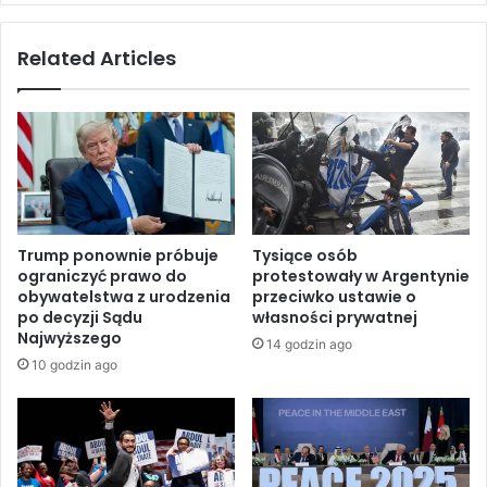
t
j
u
e
Related Articles
r
n
a
a
i
s
r
z
o
c
z
z
r
y
y
c
w
i
Trump ponownie próbuje
Tysiące osób
k
e
ograniczyć prawo do
protestowały w Argentynie
a
k
obywatelstwa z urodzenia
przeciwko ustawie o
m
o
po decyzji Sądu
własności prywatnej
o
a
Najwyższego
14 godzin ago
t
l
10 godzin ago
o
i
r
c
e
j
m
i
n
p