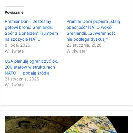
Powiązane
Premier Danii: Jesteśmy
Premier Danii popiera „stałą
gotowi bronić Grenlandii.
obecność” NATO wokół
Spór z Donaldem Trumpem
Grenlandii. „Suwerenność
na szczycie NATO
nie podlega dyskusji”
8 lipca, 2026
23 stycznia, 2026
W „świata"
W „świata"
USA planują ograniczyć ok.
200 etatów w strukturach
NATO — podają źródła
21 stycznia, 2026
W „świata"
F
e
s