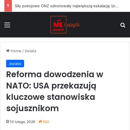
Siły pokojowe ONZ odnotowały największą eskalację izraelskich działań w Libanie od czasu zawieszenia broni w czerwcu
Menu
S
Home
/
świata
świata
Reforma dowodzenia w
NATO: USA przekazują
kluczowe stanowiska
sojusznikom
10 lutego, 2026
662