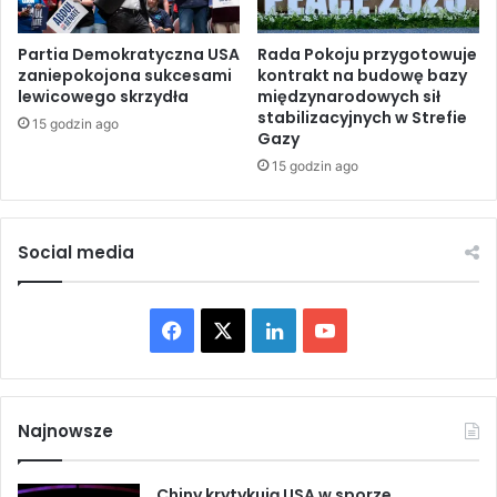
a
r
p
z
ę
e
Partia Demokratyczna USA
Rada Pokoju przygotowuje
d
zaniepokojona sukcesami
kontrakt na budowę bazy
c
lewicowego skrzydła
międzynarodowych sił
o
i
stabilizacyjnych w Strefie
w
w
15 godzin ago
Gazy
y
k
m
15 godzin ago
o
l
D
o
a
k
e
Social media
a
s
l
h
n
:
F
X
L
Y
e
H
j
i
a
i
o
g
s
o
t
c
n
u
s
o
Najnowsze
p
r
e
k
T
o
y
d
Chiny krytykują USA w sporze
c