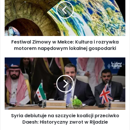
t
i
w
a
l
Z
Festiwal Zimowy w Mekce: Kultura i rozrywka
i
motorem napędowym lokalnej gospodarki
m
o
w
S
y
y
w
r
M
i
e
a
k
d
c
e
e
b
:
i
K
Syria debiutuje na szczycie koalicji przeciwko
u
u
Daesh: Historyczny zwrot w Rijadzie
t
l
u