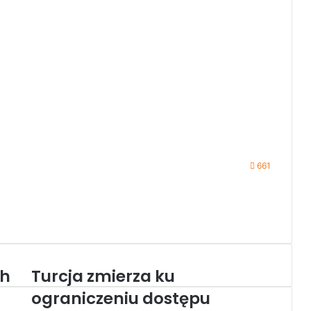
661
ch
Turcja zmierza ku
T
u
ograniczeniu dostępu
r