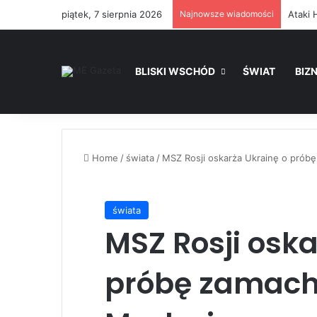
piątek, 7 sierpnia 2026
Najnowsze wiadomości
Ataki 
BLISKI WSCHÓD
ŚWIAT
BIZ
Home
/
świata
/
MSZ Rosji oskarża Ukrainę o prób
świata
MSZ Rosji oska
próbę zamach