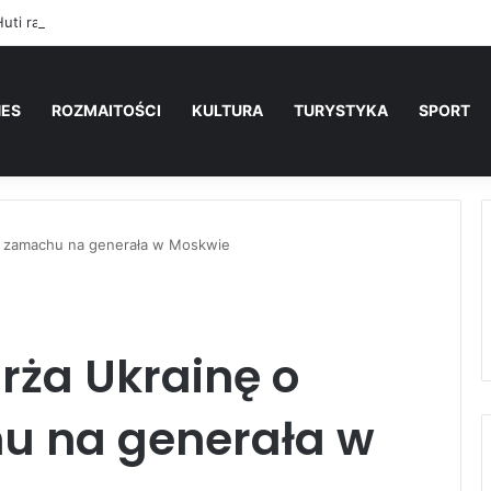
Huti raniły 11 osób w Arabii Saudyjskiej po śmiertelnym uderzeniu na w
NES
ROZMAITOŚCI
KULTURA
TURYSTYKA
SPORT
ę zamachu na generała w Moskwie
rża Ukrainę o
u na generała w