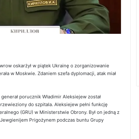
awrow oskarżył w piątek Ukrainę o zorganizowanie
ała w Moskwie. Zdaniem szefa dyplomacji, atak miał
 generał porucznik Władimir Aleksiejew został
przewieziony do szpitala. Aleksiejew pełni funkcję
ralnego (GRU) w Ministerstwie Obrony. Był on jedną z
z Jewgienijem Prigożynem podczas buntu Grupy