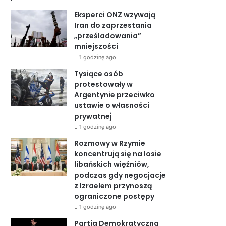
b
e
u
Eksperci ONZ wzywają
o
d
b
Iran do zaprzestania
„prześladowania”
o
I
e
mniejszości
1 godzinę ago
k
n
Tysiące osób
protestowały w
Argentynie przeciwko
ustawie o własności
prywatnej
1 godzinę ago
Rozmowy w Rzymie
koncentrują się na losie
libańskich więźniów,
podczas gdy negocjacje
z Izraelem przynoszą
ograniczone postępy
1 godzinę ago
Partia Demokratyczna