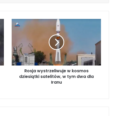
R
o
s
j
a
w
y
s
t
Rosja wystrzeliwuje w kosmos
r
dziesiątki satelitów, w tym dwa dla
z
e
Iranu
l
i
w
u
j
e