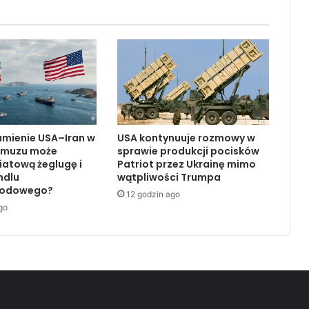
w
k
o
s
m
o
s
d
z
umienie USA–Iran w
USA kontynuuje rozmowy w
i
rmuzu może
sprawie produkcji pocisków
e
iatową żeglugę i
Patriot przez Ukrainę mimo
s
ndlu
wątpliwości Trumpa
i
rodowego?
12 godzin ago
ą
go
t
k
i
s
a
t
e