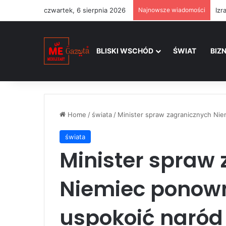
czwartek, 6 sierpnia 2026
Najnowsze wiadomości
BLISKI WSCHÓD
ŚWIAT
BIZ
Home
/
świata
/
Minister spraw zagranicznych Nie
świata
Minister spraw
Niemiec ponown
uspokoić naród 