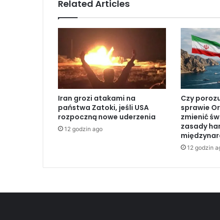
Related Articles
ł
ę
b
o
k
i
e
z
a
Iran grozi atakami na
Czy poroz
n
państwa Zatoki, jeśli USA
sprawie O
i
rozpoczną nowe uderzenia
zmienić św
e
zasady ha
12 godzin ago
p
międzyna
o
12 godzin a
k
o
j
e
n
i
e