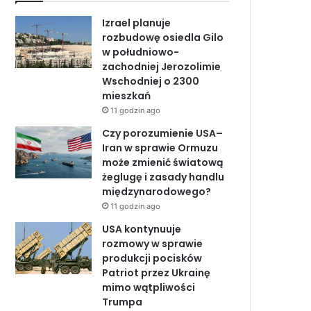
b
e
u
Izrael planuje
o
d
b
rozbudowę osiedla Gilo
w południowo-
o
I
e
zachodniej Jerozolimie
Wschodniej o 2300
k
n
mieszkań
11 godzin ago
Czy porozumienie USA–
Iran w sprawie Ormuzu
może zmienić światową
żeglugę i zasady handlu
międzynarodowego?
11 godzin ago
USA kontynuuje
rozmowy w sprawie
produkcji pocisków
Patriot przez Ukrainę
mimo wątpliwości
Trumpa