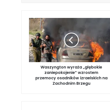
W
a
s
z
y
n
g
t
o
Waszyngton wyraża „głębokie
n
zaniepokojenie” wzrostem
w
y
przemocy osadników izraelskich na
r
Zachodnim Brzegu
a
ż
a
„
g