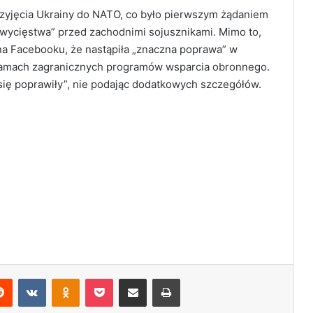
zyjęcia Ukrainy do NATO, co było pierwszym żądaniem
zwycięstwa” przed zachodnimi sojusznikami. Mimo to,
na Facebooku, że nastąpiła „znaczna poprawa” w
amach zagranicznych programów wsparcia obronnego.
 się poprawiły”, nie podając dodatkowych szczegółów.
Reddit
VKontakte
Odnoklassniki
Pocket
Share via Email
Print