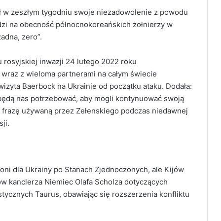
ł w zeszłym tygodniu swoje niezadowolenie z powodu
zi na obecność północnokoreańskich żołnierzy w
żadna, zero”.
 rosyjskiej inwazji 24 lutego 2022 roku
 wraz z wieloma partnerami na całym świecie
wizyta Baerbock na Ukrainie od początku ataku. Dodała:
 będą nas potrzebować, aby mogli kontynuować swoją
c frazę używaną przez Zełenskiego podczas niedawnej
ji.
oni dla Ukrainy po Stanach Zjednoczonych, ale Kijów
ów kanclerza Niemiec Olafa Scholza dotyczących
stycznych Taurus, obawiając się rozszerzenia konfliktu